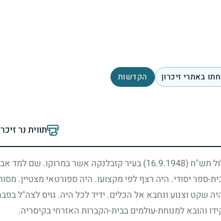
תו באתרי זיכרון
הקדשות
תווית נר זיכר
לול תש"ח
(16.9.1948)
בעיר קזבלנקה אשר במרוקו. שם למד אבנ
ת-ספר יסודי. היה רצף לפי מקצועו. היה ספורטאי מצטיין. מסו
ה שקט וצנוע ונחבא אל הכלים. ידיד לכל היה. גויס לצה"ל בפב
דו והובא למנוחת-עולמים בבית-הקברות האזרחי בקיסריה.