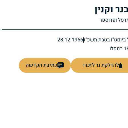
נר וקנין
מרסל ופרוספר
ביום
ט"ו בטבת תשכ"ז
28.12.1966
להדלקת נר לזכרו
כתיבת הקדשה