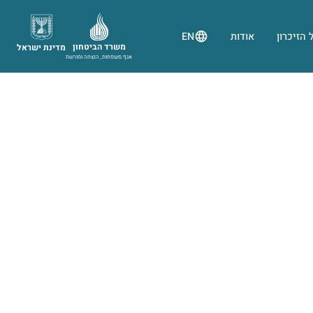
 הזיכרון
אודות
EN
משרד הביטחון
מדינת ישראל
אגף משפחות, הנצחה ומורשת