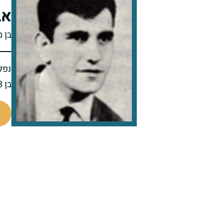
אב
בן 
נפל 
בן 18 בנופלו
45334