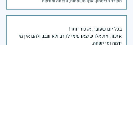
משרד הביטחון- אגף משפחות, הנצחה ומורשת
אזכור, את אלו שיצאו עימי לקרב ולא שבו, ולהם אין מי
אזכור, שהכאב לא יעבור לעולם, והזמן, הוא לא מרפה ולא
אזכור, את צדקת הדרך, ואשבע שוב, שמה שהיה לא יהיה
ביום הזה, אני נתקף געגוע לדמותם, לחיתוך דיבורם,
ומדליק נר לזיכרון דרכם ומורשתם!
אלוף דדו בר כליפא - ראש אגף כוח האדם בצה"ל