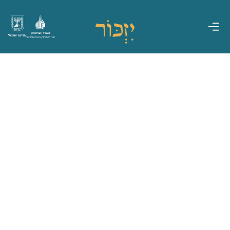
משרד הביטחון
מדינת ישראל
אגף משפחות, הנצחה ומורשת