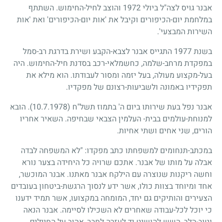
אבנר גויס לצה"ל ביולי
1972
והוצב לחיל-החימוש. השתתף
במלחמת יום-הכיפורים וקיבל את 'אות יום-הכיפורים' ואת 'אות
השירות המבצעי'.
בשנת
1977
התגייס אבנר לצבא-הקבע ושירת בדרגת רב-סמל
במפקדת מרחב-שלמה, כחשמלאי-רכב בסדנת חיל-החימוש. היה
בעל-מקצוע מעולה, בעל יזמה ומסור לעבודתו. הוא מילא את
תפקידיו באמונה ולשביעות-רצונם של מפקדיו.
אבנר נפל בעת שירותו ביום ה' בתמוז תשל"ח
(10.7.1978)
. הובא
למנוחת-עולמים בבית- העלמין הצבאי שבחיפה. השאיר אחריו
הורים, שני אחים ושתי אחיות.
במכתב-תנחומים למשפחתו כתב מפקדו: "לא המשפחה לבדה
אבלה על מותו של אבנר. אתכם שרויה כל היחידה בצער נורא
וחשה ריקנות שנוצרה עם הילקח אבנר מאתנו. אבנר המוכשר,
אחד ומיוחד בצוות כולו, אשר ידע לנסוך הרגשת-ביטחון בעובדים
הצעירים והותיקים גם יחד, המומחה במקצועו, אשר תמיד ידענו
כי יוכל לכל-עבודה שאחרים לא השכילו לסיימה. אבנר הנאה
וטוב-הלב, השש להושיט יד לעזרה לחבר, אהוב על החיילים