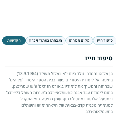
סיפור חייו
מקום מנוחתו
הנצחתו באתרי זיכרון
הקדשות
סיפור חייו
בן אליהו וחמדה. נולד ביום י"א באלול תשי"ד
(13.9.1954)
בחיפה. אל לימודיו היסודיים עשה בבית-הספר היסודי 'עין הים'
שבחיפה והמשיך את לימודיו ב'אורט חניכים' ע"ש שפרינצק.
בתום לימודיו עבד אבנר כחשמלאי-רכב ב'שירות חשמל כלי-רכב'
ובמפעל 'אלקטרו-מתכת' בחוף-שמן בחיפה. הוא התקבל
לפנימייה טכנית קדם-צבאית של חיל-החימוש והשתלם
בחשמלאות-רכב.