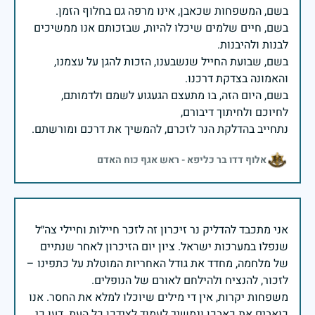
בשם, חיים שלמים שיכלו להיות, שבזכותם אנו ממשיכים
בשם, שבועת החייל שנשבענו, הזכות להגן על עצמנו,
בשם, היום הזה, בו מתעצם הגעגוע לשמם ולדמותם,
נתחייב בהדלקת הנר לזכרם, להמשיך את דרכם ומורשתם.
אלוף דדו בר כליפא - ראש אגף כוח האדם
אני מתכבד להדליק נר זיכרון זה לזכר חיילות וחיילי צה״ל
שנפלו במערכות ישראל. ציון יום הזיכרון לאחר שנתיים
של מלחמה, מחדד את גודל האחריות המוטלת על כתפינו –
משפחות יקרות, אין די מילים שיוכלו למלא את החסר. אנו
כואבים את כאבכן ונמשיך לעמוד לצידכן כל העת. דעו כי