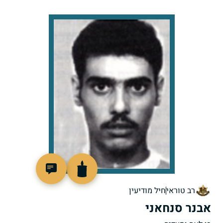
510332
רב טוראי
חיל מודיעין
אבנר סנחאני