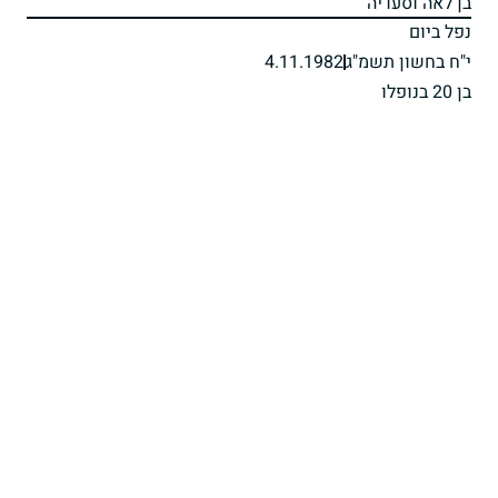
בן לאה וסעדיה
נפל ביום
י"ח בחשון תשמ"ג
4.11.1982
בן 20 בנופלו