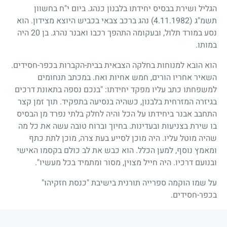
הגליל ושירת בבסיס יחידתו בלבנון כנהג. ביום י"ח בחשוון
תשמ"ג
(4.11.1982)
נהג ברכב צבאי בכביש היוצא מצידון. הוא
נסע במורד תלול, ובעקומה התהפך רכבו ואבנר נהרג. בן
20
היה
במותו.
הוא הובא למנוחות בחלקה הצבאית בבית-הקברות בכפר-חסידים.
השאיר אחריו הורים, חמש אחיות ואח. במכתב תנחומים
למשפחתו כתב עליו מפקד יחידתו: "בנכם נספה בתאונת דרכים
בגיזרה המזרחית בלבנון, כשהיה בנסיעה בתפקיד. תוך זמן קצר
התחבב אבנר ביחידתו על הכל והיה לחלק בלתי נפרד מן הבסיס
בו שירת בצניעות ובעדינות. בחיוך וברוח טובה עשה את כל מה
שהיה מוטל עליו. היה מוכן לסייע בעת צרה, מוכן לתת כתף
ומאמץ נוסף, למען הכלל. הוא כבש את לב כולם בקסמו האישי
ובנועם דרכיו. היה חייל מצוין, מסור ומתמיד בכל מעשיו".
על שמו הוקמה ספרייה תורנית בישיבת "כנסת חזקיהו"
בכפר-חסידים.