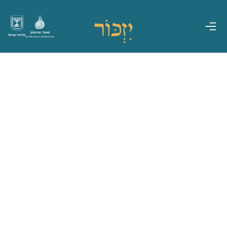
משרד הביטחון
מדינת ישראל
אגף משפחות, הנצחה ומורשת