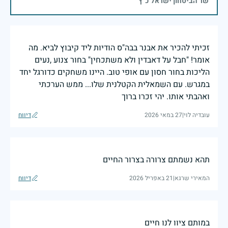
שר הביטחון ישראל כ"ץ
זכיתי להכיר את אבנר בבה"ס הודיות ליד קיבוץ לביא. מה
אומר! "חבל על דאבדין ולא משתכחין" בחור צנוע ,נעים
הליכות בחור חסון עם אופי טוב. היינו משחקים כדורגל יחד
במגרש. עם השמאלית הקטלנית שלו... ממש הערכתי
ואהבתי אותו. יהי זכרו ברוך
עובדיה לוי
|
27 במאי 2026
דיווח
תהא נשמתם צרורה בצרור החיים
המאירי שרגא
|
21 באפריל 2026
דיווח
במותם ציוו לנו חיים