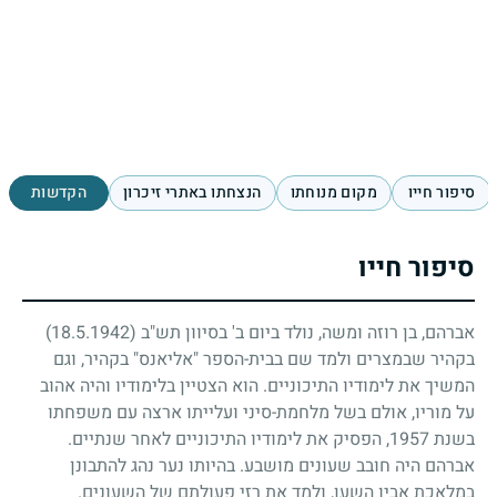
סיפור חייו
מקום מנוחתו
הנצחתו באתרי זיכרון
הקדשות
סיפור חייו
אברהם, בן רוזה ומשה, נולד ביום ב' בסיוון תש"ב
(18.5.1942)
בקהיר שבמצרים ולמד שם בבית-הספר "אליאנס" בקהיר, וגם
המשיך את לימודיו התיכוניים. הוא הצטיין בלימודיו והיה אהוב
על מוריו, אולם בשל מלחמת-סיני ועלייתו ארצה עם משפחתו
בשנת
1957
, הפסיק את לימודיו התיכוניים לאחר שנתיים.
אברהם היה חובב שעונים מושבע. בהיותו נער נהג להתבונן
במלאכת אביו השען, ולמד את רזי פעולתם של השעונים.