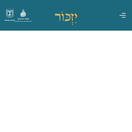
משרד הביטחון
מדינת ישראל
אגף משפחות, הנצחה ומורשת