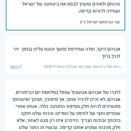
מכוחם ולאורם נמשיך לבסס את ביטחונה של ישראל
ועתידה לדורות קדימה.
שר הביטחון ישראל כ"ץ
אברהם היקר, תודה שחירפת נפשך והגנת עלינו בגופך. יהי
זכרך ברוך
כיתת אלה בית ספר שקד כפר תבור
|
21 באפריל 2026
דיווח
לזכרו של אברהם אבוטבול שנפל במלחמת יום הכיפורים.
אברהם, לא זכינו להכיר אותך, אך סיפורך, תמונך ואישיותך
ממשיכים להיות חלק מסיפור החטיבה כולה. אנחנו אחרי
שנתיים וחצי של לחימה על המדינה והרוח שלנו חזקה
בזכותך ובזכות חבריך. הזיכרון אינו רק מבט לאחור, אלא
חלק מהכוח שמניע אותנו קדימה. עכשיו זה התור שלנו.