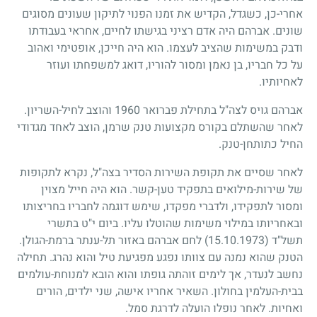
אחרי-כן, כשגדל, הקדיש את זמנו הפנוי לתיקון שעונים מסוגים
שונים. אברהם היה אדם רציני בגישתו לחיים, אחראי בעבודתו
ודבק במשימות שהציב לעצמו. הוא היה חייכן, אופטימי ואהוב
על כל חבריו, בן נאמן ומסור להוריו, דואג למשפחתו ועוזר
לאחיותיו.
אברהם גויס לצה"ל בתחילת פברואר
1960
והוצב לחיל-השריון.
לאחר שהשתלם בקורס מקצועות טנק שרמן, הוצב לאחד מגדודי
החיל כתותחן-טנק.
לאחר שסיים את תקופת השירות הסדיר בצה"ל, נקרא לתקופות
של שירות-מילואים בתפקיד טען-קשר. הוא היה חייל מצוין
ומסור לתפקידו, ולדברי מפקדו, שימש דוגמה לחבריו בחריצותו
ובאחריותו במילוי משימות שהוטלו עליו. ביום י"ט בתשרי
תשל"ד
(15.10.1973)
לחם אברהם באזור תל-ענתר ברמת-הגולן.
הטנק שהוא נמנה עם צוותו נפגע מפגיעת טיל והוא נהרג. תחילה
נחשב לנעדר, אך לימים זוהתה גופתו והוא הובא למנוחת-עולמים
בבית-העלמין בחולון. השאיר אחריו אישה, שני ילדים, הורים
ואחיות. לאחר נופלו הועלה לדרגת סמל.