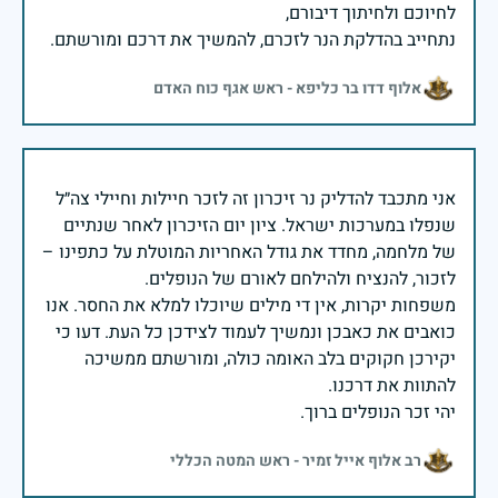
נתחייב בהדלקת הנר לזכרם, להמשיך את דרכם ומורשתם.
אלוף דדו בר כליפא - ראש אגף כוח האדם
אני מתכבד להדליק נר זיכרון זה לזכר חיילות וחיילי צה״ל
שנפלו במערכות ישראל. ציון יום הזיכרון לאחר שנתיים
של מלחמה, מחדד את גודל האחריות המוטלת על כתפינו –
משפחות יקרות, אין די מילים שיוכלו למלא את החסר. אנו
כואבים את כאבכן ונמשיך לעמוד לצידכן כל העת. דעו כי
יקירכן חקוקים בלב האומה כולה, ומורשתם ממשיכה
יהי זכר הנופלים ברוך.
רב אלוף אייל זמיר - ראש המטה הכללי