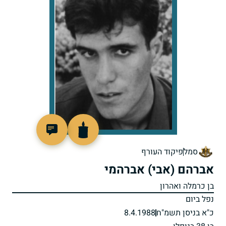
511785
סמל
פיקוד העורף
אברהם (אבי) אברהמי
בן כרמלה ואהרון
נפל ביום
כ"א בניסן תשמ"ח
8.4.1988