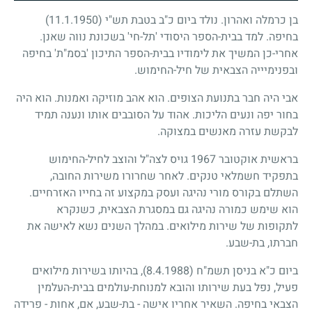
בן כרמלה ואהרון. נולד ביום כ"ב בטבת תש"י
(11.1.1950)
בחיפה. למד בבית-הספר היסודי 'תל-חי' בשכונת נווה שאנן.
אחרי-כן המשיך את לימודיו בבית-הספר התיכון 'בסמ"ת' בחיפה
ובפנימיייה הצבאית של חיל-החימוש.
אבי היה חבר בתנועת הצופים. הוא אהב מוזיקה ואמנות. הוא היה
בחור יפה ונעים הליכות. אהוד על הסובבים אותו ונענה תמיד
לבקשת עזרה מאנשים במצוקה.
בראשית אוקטובר
1967
גויס לצה"ל והוצב לחיל-החימוש
בתפקיד חשמלאי טנקים. לאחר שחרורו משירות החובה,
השתלם בקורס מורי נהיגה ועסק במקצוע זה בחייו האזרחיים.
הוא שימש כמורה נהיגה גם במסגרת הצבאית, כשנקרא
לתקופות של שירות מילואים. במהלך השנים נשא לאישה את
חברתו, בת-שבע.
ביום כ"א בניסן תשמ"ח
(8.4.1988)
, בהיותו בשירות מילואים
פעיל, נפל בעת שירותו והובא למנוחת-עולמים בבית-העלמין
הצבאי בחיפה. השאיר אחריו אישה - בת-שבע, אם, אחות - פרידה