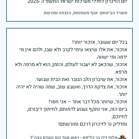
יום הזיכרון לחללי מערכות ישראל התשפ"ה -2025
משרד הביטחון- אגף משפחות, הנצחה ומורשת
אזכור, את אלו שיצאו עימי לקרב ולא שבו, ולהם אין מי
אזכור, שהכאב לא יעבור לעולם, והזמן, הוא לא מרפה ולא
אזכור, את צדקת הדרך, ואשבע שוב, שמה שהיה לא יהיה
ביום הזה, אני נתקף געגוע לדמותם, לחיתוך דיבורם,
ומדליק נר לזיכרון דרכם ומורשתם!
אלוף דדו בר כליפא - ראש אגף כוח האדם בצה"ל