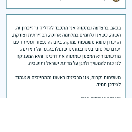
בכאב, בהצדעה ובתקווה אני מתכבד להדליק נר זיכרון זה.
השנה, כשאנו נלחמים במלחמה ארוכה, רב זירתית וצודקת,
הזיכרון נושא משמעות עמוקה. ביום זה נעצור ונתייחד עם
זכרם של טובי בנינו ובנותינו שנפלו בהגנה על המדינה.
מורשתם היא המצפן שמתווה את דרכינו, והיא המעניקה
משפחות יקרות, אנו מרכינים ראשנו ומתחייבים שנעמוד
יהי זכר הנופלים ברוך.
רב אלוף אייל זמיר - ראש המטה הכללי