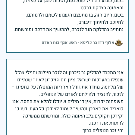
בשם, שבועת החייל שנשבענו, הזכות להגן על עצמנו,
בשם, היום הזה, בו מתעצם הגעגוע לשמם ולדמותם,
נתחייב בהדלקת הנר לזכרם, להמשיך את דרכם ומורשתם.
אלוף דדו בר כליפא - ראש אגף כוח האדם
אני מתכבד להדליק נר זיכרון זה לזכר חיילות וחיילי צה״ל
שנפלו במערכות ישראל. ציון יום הזיכרון לאחר שנתיים
של מלחמה, מחדד את גודל האחריות המוטלת על כתפינו –
משפחות יקרות, אין די מילים שיוכלו למלא את החסר. אנו
כואבים את כאבכן ונמשיך לעמוד לצידכן כל העת. דעו כי
יקירכן חקוקים בלב האומה כולה, ומורשתם ממשיכה
יהי זכר הנופלים ברוך.