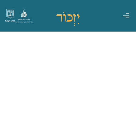
משרד הביטחון
מדינת ישראל
אגף משפחות, הנצחה ומורשת