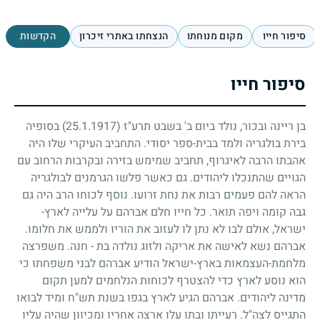
סיפור חייו
מקום מנוחתו
הנצחתו באתרי זיכרון
הקדשות
סיפור חייו
בן ריינה ובכור, נולד ביום ב' בשבט תרע"ז
(25.1.1917)
בסופיה
בירת בולגריה ולמד בבית-ספר יסודי. התחביב העיקרי שלו היה
אהבתו הרבה לאיגרוף, תחביב שמימש בזירה ובקרבות הרחוב עם
הגויים שהתנכלו ליהודים. גם כאשר פלשו הגרמנים לבולגריה
הראה להם פעמים רבות את נחת זרועו. נוסף לכוחו הרב היה גם
גבה קומה ויפה תואר. כל חייו חלם אברהם על עלייה לארץ-
ישראל, אולם לבו לא נתן לו לעזוב את הוריו ולממש את חלומו.
אברהם נשא לאישה את אריקה ולזוג נולדה בת - חנה. משפרצה
מלחמת-העצמאות בארץ-ישראל הודיע אברהם לבני משפחתו כי
הוא נוסע לארץ כדי להצטרף לכוחות הנלחמים למען תקום
מדינה ליהודים. אברהם הגיע לארץ בגפו בשנת תש"ח ומיד לבואו
התגייס לצה"ל. רעייתו ובתו עלו ארצה אחריו ומכיוון שהיה עליו