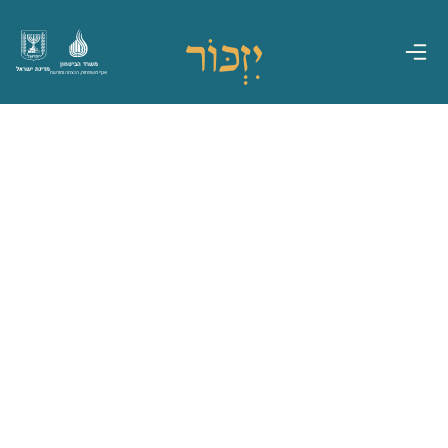
משרד הביטחון
מדינת ישראל
אגף משפחות, הנצחה ומורשת