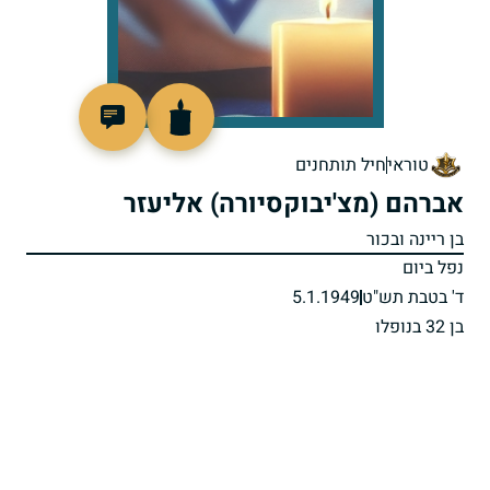
4008
טוראי
חיל תותחנים
אברהם (מצ'יבוקסיורה) אליעזר
בן ריינה ובכור
נפל ביום
ד' בטבת תש"ט
5.1.1949
בן 32 בנופלו