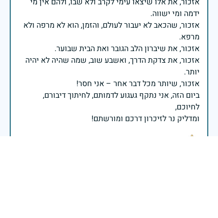
אזכור, את אלו שיצאו עימי לקרב ולא שבו, ולהם אין מי
אזכור, שהכאב לא יעבור לעולם, והזמן, הוא לא מרפה ולא
אזכור, את צדקת הדרך, ואשבע שוב, שמה שהיה לא יהיה
ביום הזה, אני נתקף געגוע לדמותם, לחיתוך דיבורם,
ומדליק נר לזיכרון דרכם ומורשתם!
אלוף דדו בר כליפא - ראש אגף כוח האדם בצה"ל
בכאב, בהצדעה ובתקווה אני מתכבד להדליק נר זיכרון זה.
השנה, כשאנו נלחמים במלחמה ארוכה, רב זירתית וצודקת,
הזיכרון נושא משמעות עמוקה. ביום זה נעצור ונתייחד עם