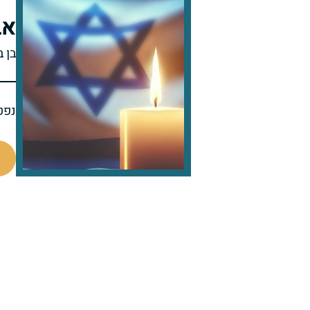
אב
בן 
נפט
97763