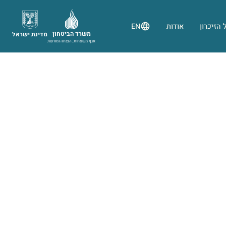
 הזיכרון
אודות
EN
משרד הביטחון
מדינת ישראל
אגף משפחות, הנצחה ומורשת