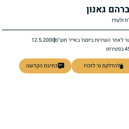
רהם גאנון
'וז ולעזיז
ר לאחר השירות ביום
ח' באייר תש"ס
12.5.2000
להדלקת נר לזכרו
כתיבת הקדשה