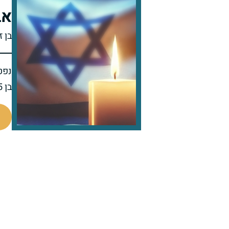
אב
בן ז
נפט
בן 45 בפטירתו
515732