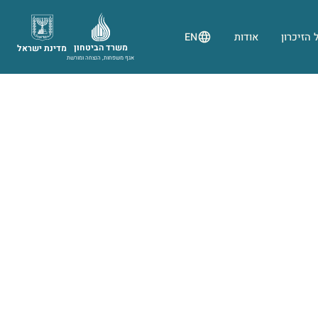
 הזיכרון
אודות
EN
משרד הביטחון
מדינת ישראל
אגף משפחות, הנצחה ומורשת