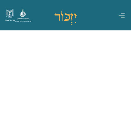
משרד הביטחון
מדינת ישראל
אגף משפחות, הנצחה ומורשת