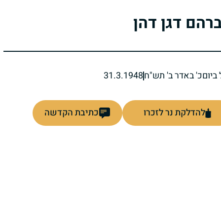
רהם דגן דהן
ביום
כ' באדר ב' תש"ח
31.3.1948
להדלקת נר לזכרו
כתיבת הקדשה