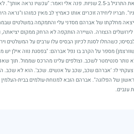
הכוונת בתוך 4 שניות. אברהם ביצע את התרגיל ב-2.5 שניות. פנה אלי ואמר: "עכ
ניו". חבריו ליחידה זוכרים אותו כאמיץ לב מאין כמוהו ו"נראה ה
צאה מחלקתו של אברהם מסדני עלי והתמקמה במשלטים שבמרומי
רושלים הנצורה. השיירה הותקפה לא הרחק ממקום יציאתה, 
בסיסו
;
כשהחלו לסגת לכיוון הבסיס עלו ערבים על המשלטים וירו
 כל הגדוד כ-200 איש, ולא נותר סנטימטר לשכב. וצולפים עלינו מהרכס שממול. 
קתי לו: 'אברהם שכב, שכב על אנשים. שכב'. הוא לא שכב. הוא
ראשון של הפלוגה". אברהם הובא למנוחת-עולמים בבית-העלמין 
 ענבים.