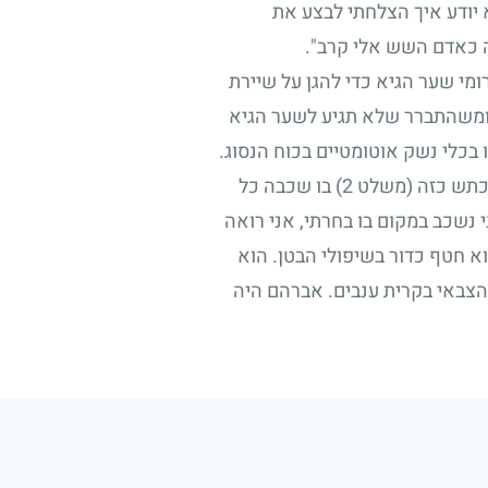
שיו נראה אותך". לא יודע איך הצלחתי לבצע את
יה כאדם השש אלי קרב".
 שער הגיא כדי להגן על שיירת
ומשהתברר שלא תגיע לשער הגיא
 בכלי נשק אוטומטיים בכוח הנסוג.
מפקד הכיתה, יוסף שחר-"טוסקה" (שוורצמן) מספר על הקרב בו נפל אברהם: "בפסגת נווה אילן יש מכתש כזה (משלט 2) בו שכבה כל
תוך שאני נשכב במקום בו בחרתי, אני רואה
 חטף כדור בשיפולי הבטן. הוא
הצבאי בקרית ענבים. אברהם היה