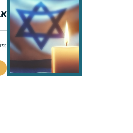
אב
נפל 
505038