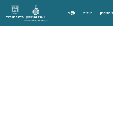
 הזיכרון
אודות
EN
משרד הביטחון
מדינת ישראל
אגף משפחות, הנצחה ומורשת