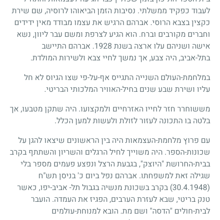
לעבוד כפקיד ממשלתי. נסיבות הזמן הביאוהו לרוסיה, שם שירת
כקצין בצבא הרוסי. אברהם הרגיש את עצמו מבודד מאין ידידים
וחברים מקורבים וברח. הוא הגיע לצרפת ומשם עבר ליוון, נשא
אישה ושניהם עלו ארצה בשנת
1928
. אברהם התיישב
בתל-אביב, היה צבע, אך נמשך לחיי צבא ולשירות המולדת.
במלחמת-העולם השנייה התגייס אף-על-פי שצו הגיוס לא חל
עליו ושירת שבע שנים בחיל-האוויר המלכותי הבריטי.
מששוחרר חזר לחייו האזרחיים ולמקצועו. היה שתקן מטבעו, אך
בלטה בו התכונה לעזור לזולת ולעשות למען הכלל.
עם פרוץ מלחמת-העצמאות היה בין הראשונים שיצאו להגן על
שכונות-הספר. היה משוייך לחיל הרגלים והשריון והשתתף בקרב
בבית-החרושת "היוצק", בגבעת הרצל ונפצע פעמים מספר בלי
שגילה זאת למשפחתו. אברהם נפל ביום כ' בניסן תש"ח
(30.4.1948)
בקרב בשכונת מנשיה בגבול תל- אביב-יפו, כאשר
טנק בריטי, שבא לעזרת הערבים, הפגיז את העמדה. הועבר
לבית-חולים "הדסה" ושם מת. הובא למנוחת-עולמים