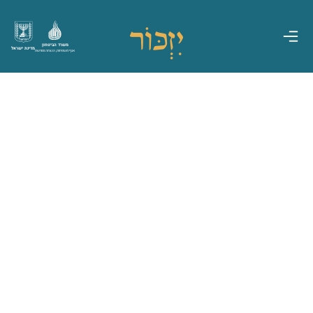
משרד הביטחון
מדינת ישראל
אגף משפחות, הנצחה ומורשת