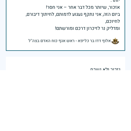
ביום הזה, אני נתקף געגוע לדמותם, לחיתוך דיבורם,
ומדליק נר לזיכרון דרכם ומורשתם!
אלוף דדו בר כליפא - ראש אגף כוח האדם בצה"ל
נזכור ולא נשכח .
שרה כהן רפאל
|
29 באפריל 2025
דיווח
יהי זכרך ברוך.מיעקב רפאל וכל בני המשפחה.
29 באפריל 2025
דיווח