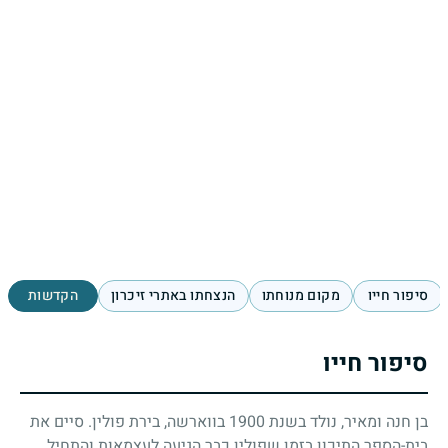
סיפור חייו
מקום מנוחתו
הנצחתו באתרי זיכרון
הקדשות
סיפור חייו
בן חנה ומאיר, נולד בשנת
1900
בווארשה, בירת פולין. סיים את
בית-הספר התיכון בזמן שפולין כבר הגיעה לעצמאות והתחיל