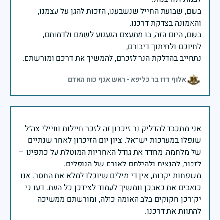
בשם, שבועת החייל שנשבענו, הזכות להגן על עצמנו,
בשם, היום הזה, בו מתעצם הגעגוע לשמם ולדמותם,
נתחייב בהדלקת הנר לזכרם, להמשיך את דרכם ומורשתם.
אלוף דדו בר כליפא - ראש אגף כוח האדם
אני מתכבד להדליק נר זיכרון זה לזכר חיילות וחיילי צה״ל
שנפלו במערכות ישראל. ציון יום הזיכרון לאחר שנתיים
של מלחמה, מחדד את גודל האחריות המוטלת על כתפינו –
משפחות יקרות, אין די מילים שיוכלו למלא את החסר. אנו
כואבים את כאבכן ונמשיך לעמוד לצידכן כל העת. דעו כי
יקירכן חקוקים בלב האומה כולה, ומורשתם ממשיכה