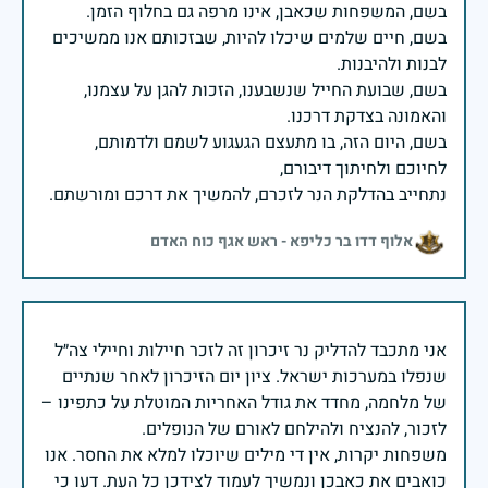
בשם, חיים שלמים שיכלו להיות, שבזכותם אנו ממשיכים
בשם, שבועת החייל שנשבענו, הזכות להגן על עצמנו,
בשם, היום הזה, בו מתעצם הגעגוע לשמם ולדמותם,
נתחייב בהדלקת הנר לזכרם, להמשיך את דרכם ומורשתם.
אלוף דדו בר כליפא - ראש אגף כוח האדם
אני מתכבד להדליק נר זיכרון זה לזכר חיילות וחיילי צה״ל
שנפלו במערכות ישראל. ציון יום הזיכרון לאחר שנתיים
של מלחמה, מחדד את גודל האחריות המוטלת על כתפינו –
משפחות יקרות, אין די מילים שיוכלו למלא את החסר. אנו
כואבים את כאבכן ונמשיך לעמוד לצידכן כל העת. דעו כי