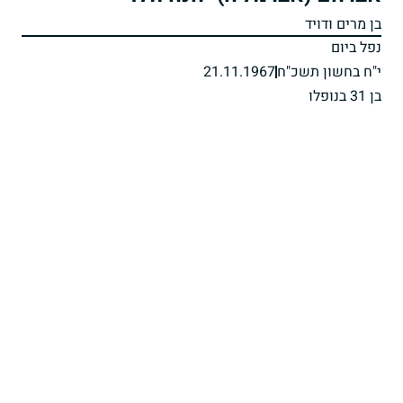
בן מרים ודויד
נפל ביום
י"ח בחשון תשכ"ח
21.11.1967
בן 31 בנופלו