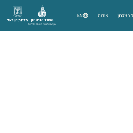
 הזיכרון
אודות
EN
משרד הביטחון
מדינת ישראל
אגף משפחות, הנצחה ומורשת