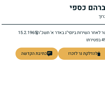
רהם כספי
רוך
ר לאחר השירות ביום
י"ג באדר א' תשכ"ה
15.2.1965
להדלקת נר לזכרו
כתיבת הקדשה