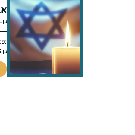
אב
בן ב
נפט
בן 49 בפטירתו
45008