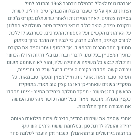
אברהם גויס לצה"ל בתחילת נובמבר
1963
והתנדב לחיל
הצנחנים. אף-על-פי שעבר בהצלחה מבדקי טיס, החליט לשרת
בסיירת צנחנים. לאחר הטירונות ולאחר שהשתלם בקורס מ"כים
ובקורס צניחה, הוצב כמ"כ רובאי ביחידת סיור. מעולם לא התלונן
על האימונים הקשים ועל המסעות המפרכים. כשהוצע לו ללכת
לקורס קצינים, התלבט הרבה, כי לגביו היה הדבר כרוך בניתוק
ממושך יותר מהבית ומהמשק. אך לבסוף נעתר וסיים את הקורס
כחניך המצטיין בפלוגתו. לדברי חברו, גם בלי דרגות היו לו הכושר
והיכולת לבצע כל משימה שהוטלה עליו, והוא לא השתמט משום
עבודה קשה. מפקדו בקורס העריכו כבעל שכל רב וחריפות,
תפיסה טובה מאוד, אופי נוח, חייל מצוין ומפקד טוב מאוד. כל
מפקדיו בשנים שאחרי-כן ראו בו קצין טוב מאוד. בתפקידו
הראשון כסגן-משנה
-
מפקד מחלקה ביחידת הסיור
-
ציינו מפקדו
כקצין מעולה, מוכשר מאוד, בעל יזמה וכושר מנהיגות, העושה
את העבודה מתוך התלהבות.
אחרי שסיים את שירותו הסדיר, הוצב לשירות מילואים באותה
יחידה והועלה לדרגת סגן. במלחמת ששת הימים השתתף
בקרבות בירושלים וברמת-הגולן. כעבור זמן הועבר לפלוגת סיור