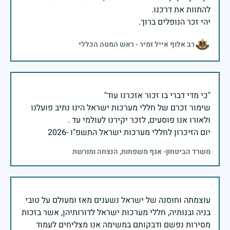
יהי זכר הנופלים ברוך.
רב אלוף אייל זמיר - ראש המטה הכללי
שימור זכרם של חללי מערכות ישראל הינו נתיב פועלנו
יום הזיכרון לחללי מערכות ישראל התשפ"ו -2026
משרד הביטחון- אגף משפחות, הנצחה ומורשת
עוצמתה וחוסנה של ישראל נשענים מאז ומעולם על טובי
בניה ובנותיה, חללי מערכות ישראל לדורותיהן, אשר בזכות
מסירות נפשם ודבקותם במשימה אנו מצליחים לעמוד