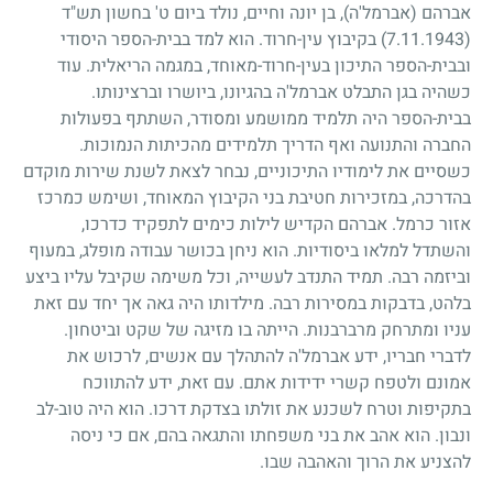
אברהם (אברמל'ה), בן יונה וחיים, נולד ביום ט' בחשון תש"ד
(7.11.1943)
בקיבוץ עין-חרוד. הוא למד בבית-הספר היסודי
ובבית-הספר התיכון בעין-חרוד-מאוחד, במגמה הריאלית. עוד
כשהיה בגן התבלט אברמל'ה בהגיונו, ביושרו וברצינותו.
בבית-הספר היה תלמיד ממושמע ומסודר, השתתף בפעולות
החברה והתנועה ואף הדריך תלמידים מהכיתות הנמוכות.
כשסיים את לימודיו התיכוניים, נבחר לצאת לשנת שירות מוקדם
בהדרכה, במזכירות חטיבת בני הקיבוץ המאוחד, ושימש כמרכז
אזור כרמל. אברהם הקדיש לילות כימים לתפקיד כדרכו,
והשתדל למלאו ביסודיות. הוא ניחן בכושר עבודה מופלג, במעוף
וביזמה רבה. תמיד התנדב לעשייה, וכל משימה שקיבל עליו ביצע
בלהט, בדבקות במסירות רבה. מילדותו היה גאה אך יחד עם זאת
עניו ומתרחק מרברבנות. הייתה בו מזיגה של שקט וביטחון.
לדברי חבריו, ידע אברמל'ה להתהלך עם אנשים, לרכוש את
אמונם ולטפח קשרי ידידות אתם. עם זאת, ידע להתווכח
בתקיפות וטרח לשכנע את זולתו בצדקת דרכו. הוא היה טוב-לב
ונבון. הוא אהב את בני משפחתו והתגאה בהם, אם כי ניסה
להצניע את הרוך והאהבה שבו.