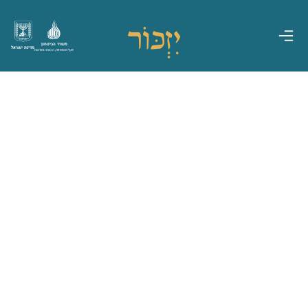
משרד הביטחון
מדינת ישראל
אגף משפחות, הנצחה ומורשת