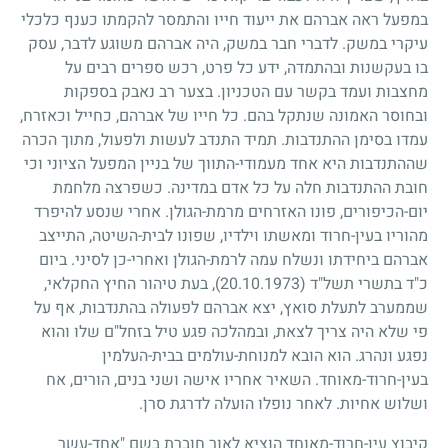
במפעל ראה אברהם את ייעוד חייו והתמסר להקמתו כענף כלכלי
עיקרי במשק. לדברי חבר במשק, היה אברהם משוגע לדבר, עסק
בו בעקשנות ובהתמדה, ידע כל פרט, רכש ספרים רבים על
מחצבות ועמד בקשר עם הטכניון. בצער רב נאבק בספקות
ובחוסר האמונה שנתקל בהם. כל חייו של אברהם, כחייל וכאזרח,
עמדו בסימן ההתנדבות. תמיד התנדב לעשות ולפעול, מתוך הכרה
שההתנדבות היא אחד מעמודי-התווך של בניין המפעל הציוני וכי
חובת ההתנדבות חלה על כל אדם במדינה. כשפרצה מלחמת
יום-הכיפורים, פונו האזרחים מרמת-הגולן. אחרי שנסע להיפרד
מהוריו בעין-חרוד ומאשתו וילדיו, שפונו לבית-השיטה, התייצב
אברהם ביחידתו ונשלח עמה לרמת-הגולן ואחרי-כן לסיני. ביום
כ"ד בתשרי תשל"ד
(20.10.1973)
, בעת טיהור החיץ החקלאי,
שממערב לתעלת סואץ, יצא אברהם לפעולה בהתנדבות, אף על
פי שלא היה צריך לצאת, ובמהלכה פגע טיל בזחל"ם שלו והוא
נפגע ונהרג. הוא הובא למנוחת-עולמים בבית-העלמין
בעין-חרוד-מאוחד. השאיר אחריו אישה ושני בנים, הורים, אח
ושלוש אחיות. לאחר נופלו הועלה לדרגת סרן.
קיבוץ עין-חרוד-מאוחד הוציא לאור חוברת בשם "אחד-עשר