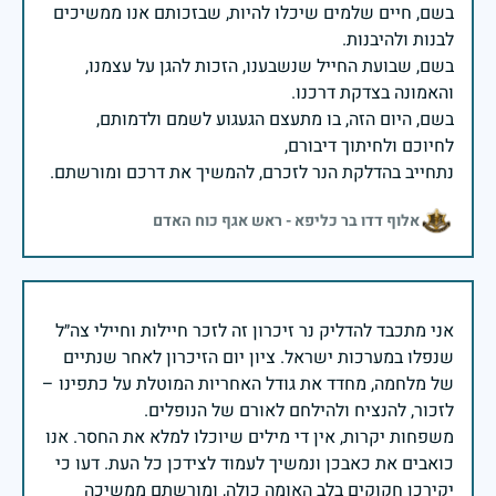
בשם, חיים שלמים שיכלו להיות, שבזכותם אנו ממשיכים
בשם, שבועת החייל שנשבענו, הזכות להגן על עצמנו,
בשם, היום הזה, בו מתעצם הגעגוע לשמם ולדמותם,
נתחייב בהדלקת הנר לזכרם, להמשיך את דרכם ומורשתם.
אלוף דדו בר כליפא - ראש אגף כוח האדם
אני מתכבד להדליק נר זיכרון זה לזכר חיילות וחיילי צה״ל
שנפלו במערכות ישראל. ציון יום הזיכרון לאחר שנתיים
של מלחמה, מחדד את גודל האחריות המוטלת על כתפינו –
משפחות יקרות, אין די מילים שיוכלו למלא את החסר. אנו
כואבים את כאבכן ונמשיך לעמוד לצידכן כל העת. דעו כי
יקירכן חקוקים בלב האומה כולה, ומורשתם ממשיכה