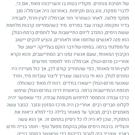
של חטיבת צנחנים. פקודיו בטחו בו והעריכוהו מאוד, אם כי,
לדברי מפקדו, נהג בהם תקיפות. באחרונה היה אברמל'ה סגן
מפקד פלוגה. לאחר השחרור חזר אברמל'ה לעין-חרוד, לעבודה
בדיר ותקופה קצרה עבד בפרדס. מיד כשהסתיימו קרבות מלחמת
ששת הימים, התנדב ליזום התיישבות של לוחמים ברמת-הגולן.
הוא פנה לאנשים שלחמו אתו ולאחרים, והציע להקים יישוב
על-מפלגתי ברמה. בסופו-של-דבר הוקם בעלייקה יישוב של
הקיבוץ המאוחד, שעם אנשיו נמנו רוב המתיישבים, והוא נקרא
אחרי-כן מרום-הגולן. אברמל'ה חזר למספר חודשים
לעין-חרוד-מאוחד, כפי שהתחייב קודם לכן, אך כול מעייניו היו
נתונים לגולן. הוא חי בהרגשה שצריך ליצור עובדות מיד, וחרד
שאנשי מרום-הגולן יישארו בודדים. רווח לו מאוד כשהחלה
תנופת ההתיישבות ברמה. בראשית דרכו במרום-הגולן שימש
כרכז עבודה והתמסר לחיפוש מקומות עבודה, כדי שאפשר יהיה
לקלוט חברים רבים. אחרי-כן היה מרכז המזנון וגזבר. כגזבר עשה
מאמצים רבים, מבוקר עד מאוחר בלילה כדי למלא כיאות את
התפקיד, שכן לא היה לו כל ניסיון בתחום זה. אך הוא עשה
והצליח. ברבות הימים עסק בהקמת מפעל טוף
-
חומר בנייה חדש
בארץ, שצריך היה לעבור בדיקות כדי שיאושר כחומר בנייה.