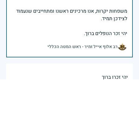
משפחות יקרות, אנו מרכינים ראשנו ומתחייבים שנעמוד
יהי זכר הנופלים ברוך.
רב אלוף אייל זמיר - ראש המטה הכללי
יהי זכרו ברוך
חיים עסיס
|
29 באפריל 2025
דיווח
בשעה שאנו זוכרים את גודל תרומתם ועומק מסירות
נפשם של טובי בנינו ובנותינו, נופלי מערכות ישראל
לדורותיהן, ממשיכים צה"ל וכוחות הביטחון במימוש
המשימה למענה לחמו ועבורה נפלו: הכרעת אויבינו מדרום,