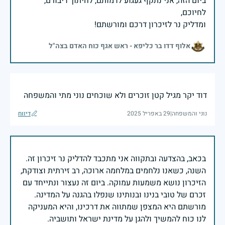
ביום הזה, אני נתקף געגוע לדמותם, לחיתוך דיבורם,
ומדליק נר לזיכרון דרכם ומורשתם!
אלוף דדו בר כליפא - ראש אגף כוח האדם בצה"ל
דוד יקר מגיל קטן זוכרים ולא שוכחים נוני מתי והמשפחה
נוני והמשפחה
|
29 באפריל 2025
דיווח
בכאב, בהצדעה ובתקווה אני מתכבד להדליק נר זיכרון זה.
השנה, כשאנו נלחמים במלחמה ארוכה, רב זירתית וצודקת,
הזיכרון נושא משמעות עמוקה. ביום זה נעצור ונתייחד עם
זכרם של טובי בנינו ובנותינו שנפלו בהגנה על המדינה.
מורשתם היא המצפן שמתווה את דרכינו, והיא המעניקה