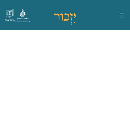
משרד הביטחון
מדינת ישראל
אגף משפחות, הנצחה ומורשת