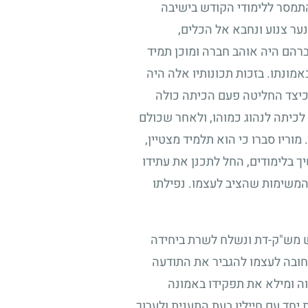
 התמסר ללימודי הקודש בישיבה
ער צנוע ונחבא אל הכלים,
רהם היה אוהב חברה ומוכן תמיד
אמונתו. בזכות תכונותיו אלה היה
 כיצד החליטה פעם הכיתה כולה
לכיתה לנהוג כמוהו, ולאחר שכולם
מוריו סברו כי הוא תלמיד מצטיין,
ך בלימודים, החל לתכנן את עתידו
 המשימות שהציב לעצמו. נפילתו
 מש"ק-דת ונשלח לשרת ביחידה
 חובה לעצמו להגביר את התודעה
וה ומילא את תפקידו באמונה
יחד עם חייליו בעת התענית ולערוך