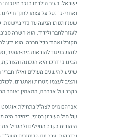
ישראל. בעיר הולדתו בנכר חינכוהו ח
ואחרי-כן נטל על עצמו לחנך חיילים
שענוותנותו הגיעה עד כדי ביישנות.
לעזור לחבר ולידיד. הוא השרה סביבו
מקובל ואהוד בכל חברה. הוא ידע לה
לנהוג בניגוד להוראות בית-הספר, ו
הבינו כי דרכו היא הנכונה והצודקת, 
שיגיע להישגים מעולים ואילו חבריו 
והציב לעצמו מטרות ואתגרים. לכולם
בקרב של אברהם, המאמין ואוהב החי
אברהם גויס לצה"ל בתחילת אוגוסט
של חיל השריון בסיני. ביחידה היה 
היהודית בקרב החיילים ולהגדיל את 
ובדבקות. ערב יום הכיפורים תשל"ד 