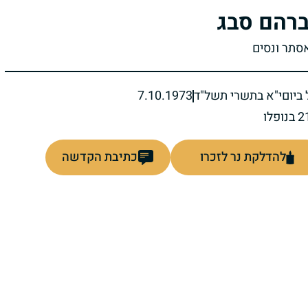
רהם סבג
אסתר ונסים
ביום
י"א בתשרי תשל"ד
7.10.1973
להדלקת נר לזכרו
כתיבת הקדשה