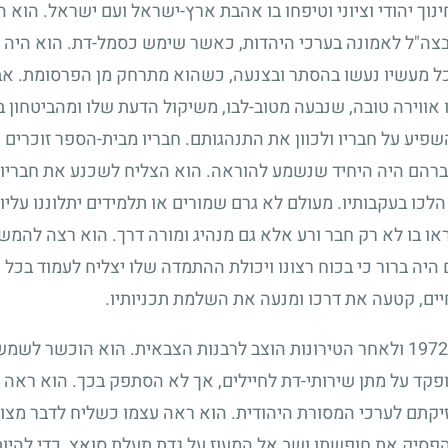
ינוך יהודי וציוני וטיפחו בו אהבת ארץ-ישראל ועם ישראל. הוא
 בצה"ל לאמונה בערכי היהדות, כאשר שימש כסמל-דת. הוא היה נ
 כל מעשיו נעשו בהסתר ובצנעה, כשהוא מתרחק מן הפרסומת. אב
 אווירה טובה, שנבעה מטוב-לבו, משיקול הדעת שלו ומהביטחון ב
שפיע על חבריו ולכוון את התנהגותם. חבריו מבית-הספר זוכרים
אברהם היה היחיד שנשמע להוראה. הוא הצליח לשכנע את חבריו 
הלכו בעקבותיו. מעולם לא גרם שמורים או תלמידים יתלוננו עליו. 
ראו בו לא רק חבר ורע אלא גם מנהיג ומורה דרך. הוא רצה להמשי
 היה ברור כי בכוח רצונו ויכולת ההתמדה שלו יצליח לעמוד בכל
ים, קטעה את דרכו ומנעה את השלמת תכניותיו.
1972
ולאחר הטירונות הוצב לרבנות הצבאית. הוא הוכשר לשמש
מופקד על מתן שירותי-דת לחיילים, אך לא הסתפק בכך. הוא ראה
זיקתם לערכי המסורת היהודית. הוא ראה עצמו כשליח לדבר מצו
הפסיק את חופשתו ושב אל המעוז על גדת תעלת סואץ, כדי להיות 