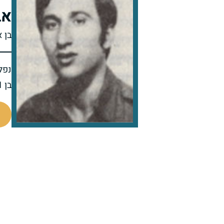
אב
בן 
נפל 
בן 21 בנופלו
94903