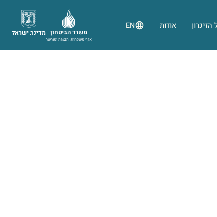
 הזיכרון
אודות
EN
משרד הביטחון
מדינת ישראל
אגף משפחות, הנצחה ומורשת