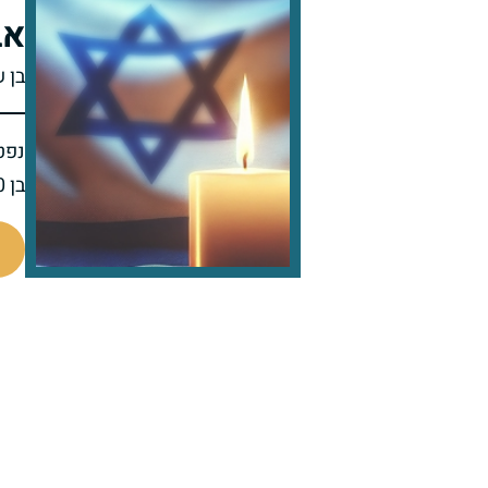
אב
בן 
נפט
בן 30 בפטירתו
511447