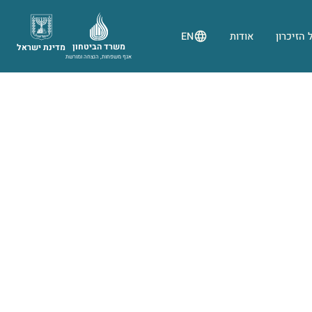
 הזיכרון
אודות
EN
משרד הביטחון
מדינת ישראל
אגף משפחות, הנצחה ומורשת