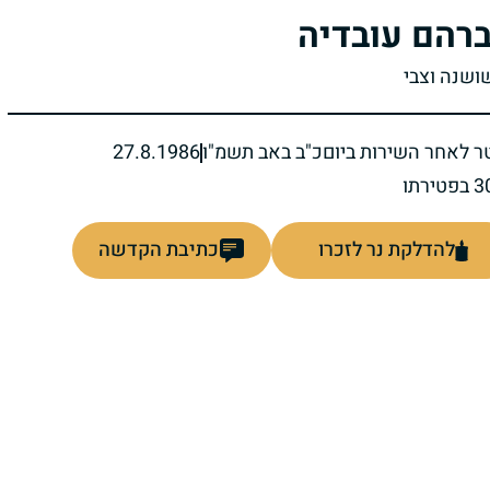
רהם עובדיה
שושנה וצבי
ר לאחר השירות ביום
כ"ב באב תשמ"ו
27.8.1986
להדלקת נר לזכרו
כתיבת הקדשה