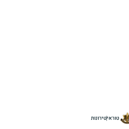
טוראי
טירונות