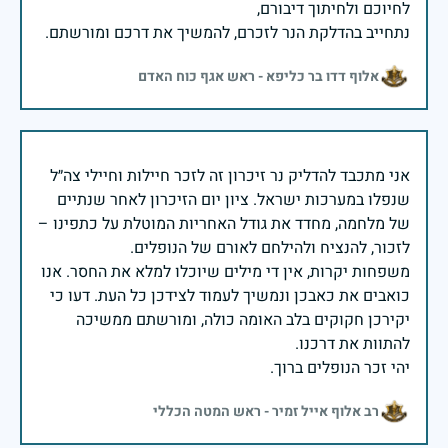
נתחייב בהדלקת הנר לזכרם, להמשיך את דרכם ומורשתם.
אלוף דדו בר כליפא - ראש אגף כוח האדם
אני מתכבד להדליק נר זיכרון זה לזכר חיילות וחיילי צה״ל
שנפלו במערכות ישראל. ציון יום הזיכרון לאחר שנתיים
של מלחמה, מחדד את גודל האחריות המוטלת על כתפינו –
משפחות יקרות, אין די מילים שיוכלו למלא את החסר. אנו
כואבים את כאבכן ונמשיך לעמוד לצידכן כל העת. דעו כי
יקירכן חקוקים בלב האומה כולה, ומורשתם ממשיכה
יהי זכר הנופלים ברוך.
רב אלוף אייל זמיר - ראש המטה הכללי