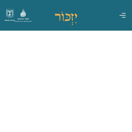
משרד הביטחון
מדינת ישראל
אגף משפחות, הנצחה ומורשת