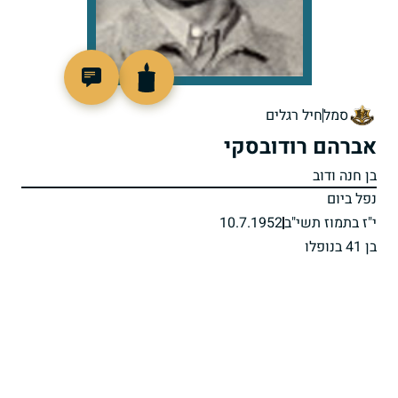
88791
סמל
חיל רגלים
אברהם רודובסקי
בן חנה ודוב
נפל ביום
י"ז בתמוז תשי"ב
10.7.1952
בן 41 בנופלו