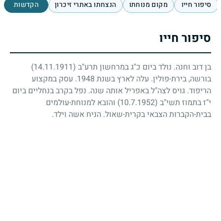
סיפור חייו
מקום מנוחתו
הנצחתו באתרי זיכרון
הקדשות
סיפור חייו
בן דוב וחנה. נולד ביום כ"ג במרחשון תרע"ב
(14.11.1911)
בורשה, בירת-פולין. עלה לארץ בשנת
1948
. עסק במקצוע
הריפוד. גויס לצה"ל באפריל אותה שנה. נפל בקרב בנחליים ביום
י"ז בתמוז תשי"ב
(10.7.1952)
והובא למנוחת-עולמים
בבית-הקברות הצבאי בקרית-שאול. הניח אשה וילד.