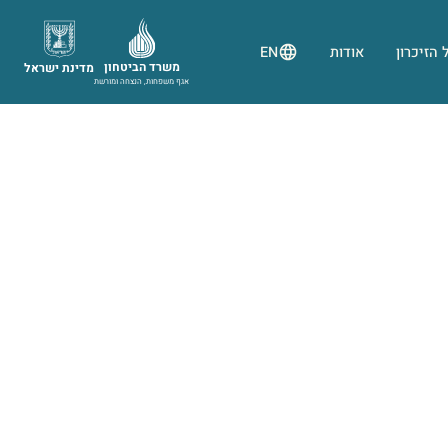
 הזיכרון
אודות
EN
משרד הביטחון
מדינת ישראל
אגף משפחות, הנצחה ומורשת