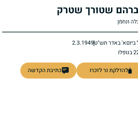
רהם שטורך שטרק
לה ונחמן
ביום
א' באדר תש"ט
2.3.1949
להדלקת נר לזכרו
כתיבת הקדשה