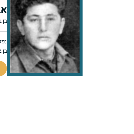
אב
בן ב
נפל 
בן 22 בנופלו
7076