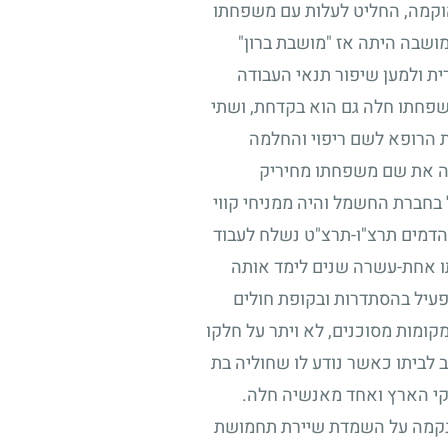
הוקמה, החליט לעלות עם משפחתו
שבה היתה אז "מושבת ברון"
ית ולמען שיפור תנאי העבודה
שפחתו חלה גם הוא בקדחת, ושתי
ת הרופא לשם ריפוי והחלמה
נה את שם משפחתו מחיריק
בחברת החשמל והיה ממניחי קווי
הדמים תרצ"ו-תרצ"ט נשלח לעבוד
תו אחת-עשרה שנים לימד אותה
פעיל בהסתדרות ובקופת חולים
קומות מסוכנים, לא ויתר על חלקו
ב לביתו כאשר נודע לו שחוליה בת
י הארץ ואחד מאנשיה חלה.
כנקמה על השמדת שיירת תחמושת