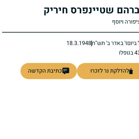
רהם שטיינפרס חיריק
יפורה ויוסף
ביום
ז' באדר ב' תש"ח
18.3.1948
להדלקת נר לזכרו
כתיבת הקדשה