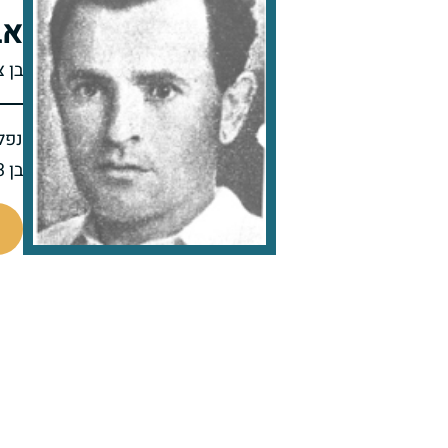
אב
בן צ
נפל 
בן 43 בנופלו
505032