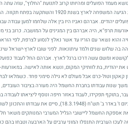
שא מעמד הפועלים ומהיותו קרוב לתנועת "החלוץ", שזה עתה 
ת הגיעה המשפחה לארץ בשנת
1920
והשתקעה בפתח תקווה. המו
עלים יהודים. אברהם ואביו היו בין אלה שלחמו למען עבודה עבר
רעות תרפ"א, היה אברהם בין המגינים על המושבה. כרוב בני מ
סיה והוא נשאר עם הוריו עד אשר נאלץ לנסוע לצרפת, לפי הורא
ה בה שלוש שנים ולמד עיתונאות. לפני שובו לארץ-ישראל שי
 לקושטא ומשם עשה דרכו ברגל לארץ. אברהם החל לעבוד כפועל 
ת יהודית, בת לוותיקי המקום, ונשא אותה לאישה. במאורעות-
 קאקון וטול-כרם אבל מעולם לא גילה סימני פחד. כשמלאו לב
במשך שנות עבודתו בחברת החשמל היה מעורה בציבור העובדים, 
ר, בתוקף תפקידו, לעבוד באזור חיפה ונוסף ליציאתו לעבודה במ
ום ז' באדר ב' תש"ח
(18.3.1948)
, סיים את עבודתו והתכונן לשו
ת אספקת החשמל ליישובי הגליל המערבי המנותקים משאר חלק
ה לעכו הערבית התנפלו המוני ערבים על הארבעה וטבחו בהם 