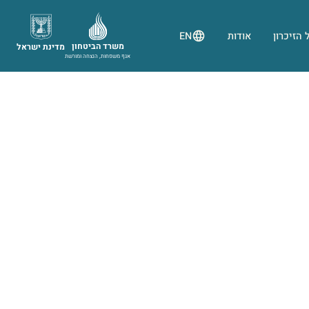
 הזיכרון
אודות
EN
משרד הביטחון
מדינת ישראל
אגף משפחות, הנצחה ומורשת