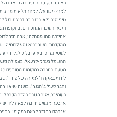
באותה תקופה התעוררה בו אהדה לנו
לארץ- ישראל. לאחר תלאות מרובו
טיפוסית ולא היתה בה דריסת רגל לפו
ותנאי השכר המחפירים. בתקופת מאו
אחיותיו מתו ממחלתן, אחיו חזר לרו
מהקדחת. משהבריא נסע לרוסיה, שה
לשטיינפרס ובאופן בלתי לגלי הגיע
החשמל בעמק-יזרעאל. בעפולה פגש א
מטעם החברה במקומות מסוכנים כגון
לירות באקדח "למקרה של צורך"... 
וחבר פעיל ב"הגנה". בשנת
1940
הועב
בשמירת אזור מגוריו בהדר הכרמל. בי
ארבעה אנשים חייבת לצאת לחדש א
אברהם התנדב לצאת במקומו. בכניס