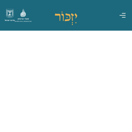
משרד הביטחון
מדינת ישראל
אגף משפחות, הנצחה ומורשת