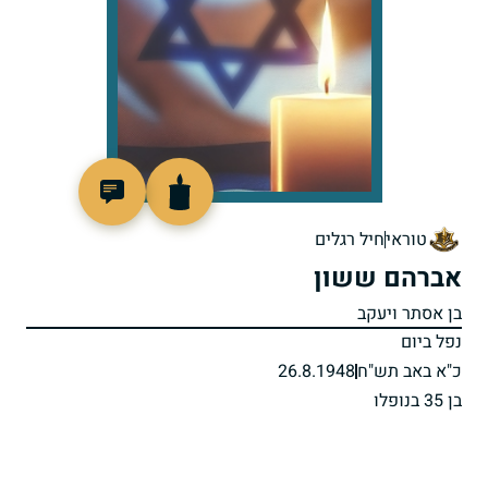
22662
טוראי
חיל רגלים
אברהם ששון
בן אסתר ויעקב
נפל ביום
כ"א באב תש"ח
26.8.1948
בן 35 בנופלו