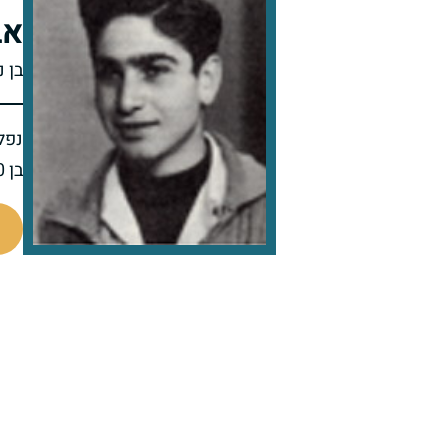
אב
בן 
נפל 
בן 20 בנופלו
8528