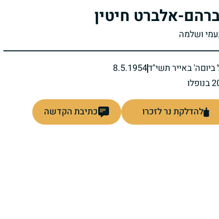
רהם-אלברט חיטין
נעמי ושלמה
ביום
ה' באייר תשי"ד
8.5.1954
להדלקת נר לזכרו
כתיבת הקדשה