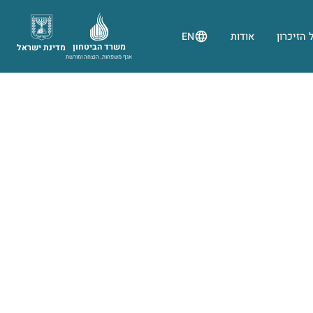
 הזיכרון
אודות
EN
משרד הביטחון
מדינת ישראל
אגף משפחות, הנצחה ומורשת