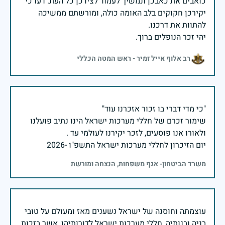
כואבים את כאבכן ונמשיך לעמוד לצידכן כל העת. דעו כי
יקירכן חקוקים בלב האומה כולה, ומורשתם ממשיכה
יהי זכר הנופלים ברוך.
רב אלוף אייל זמיר - ראש המטה הכללי
שימור זכרם של חללי מערכות ישראל הינו נתיב פועלנו
יום הזיכרון לחללי מערכות ישראל התשפ"ו -2026
משרד הביטחון- אגף משפחות, הנצחה ומורשת
עוצמתה וחוסנה של ישראל נשענים מאז ומעולם על טובי
בניה ובנותיה, חללי מערכות ישראל לדורותיהן, אשר בזכות