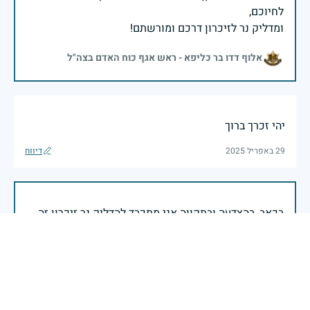
ומדליק נר לזיכרון דרכם ומורשתם!
אלוף דדו בר כליפא - ראש אגף כוח האדם בצה"ל
יהי זכרך ברוך
29 באפריל 2025
דיווח
בכאב, בהצדעה ובתקווה אני מתכבד להדליק נר זיכרון זה.
השנה, כשאנו נלחמים במלחמה ארוכה, רב זירתית וצודקת,
הזיכרון נושא משמעות עמוקה. ביום זה נעצור ונתייחד עם
זכרם של טובי בנינו ובנותינו שנפלו בהגנה על המדינה.
מורשתם היא המצפן שמתווה את דרכינו, והיא המעניקה