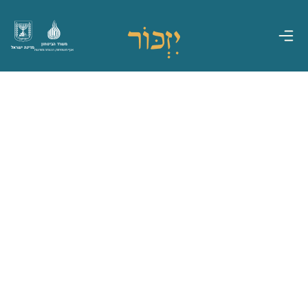
משרד הביטחון
מדינת ישראל
אגף משפחות, הנצחה ומורשת