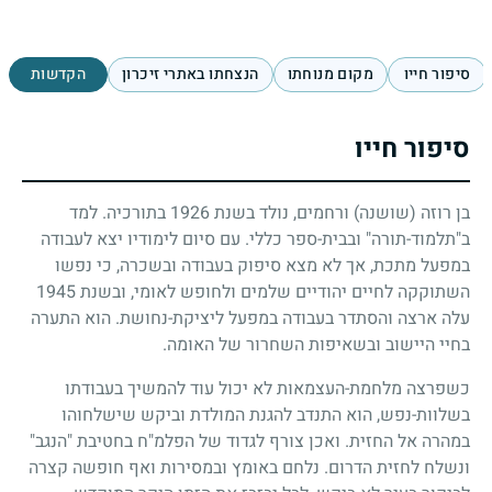
סיפור חייו
מקום מנוחתו
הנצחתו באתרי זיכרון
הקדשות
סיפור חייו
בן רוזה (שושנה) ורחמים, נולד בשנת
1926
בתורכיה. למד
ב"תלמוד-תורה" ובבית-ספר כללי. עם סיום לימודיו יצא לעבודה
במפעל מתכת, אך לא מצא סיפוק בעבודה ובשכרה, כי נפשו
השתוקקה לחיים יהודיים שלמים ולחופש לאומי, ובשנת
1945
עלה ארצה והסתדר בעבודה במפעל ליציקת-נחושת. הוא התערה
בחיי היישוב ובשאיפות השחרור של האומה.
כשפרצה מלחמת-העצמאות לא יכול עוד להמשיך בעבודתו
בשלוות-נפש, הוא התנדב להגנת המולדת וביקש שישלחוהו
במהרה אל החזית. ואכן צורף לגדוד של הפלמ"ח בחטיבת "הנגב"
ונשלח לחזית הדרום. נלחם באומץ ובמסירות ואף חופשה קצרה