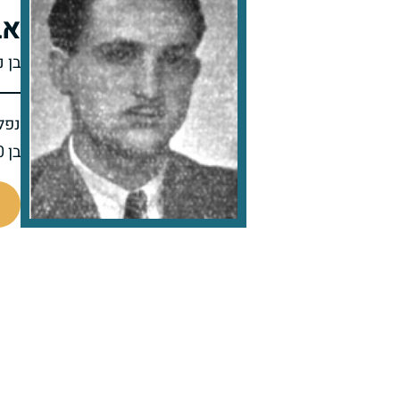
אב
בן 
נפל 
בן 20 בנופלו
47268