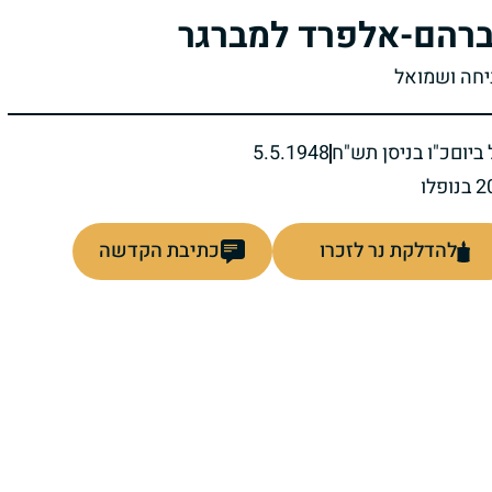
רהם-אלפרד למברגר
ניחה ושמואל
ביום
כ"ו בניסן תש"ח
5.5.1948
להדלקת נר לזכרו
כתיבת הקדשה