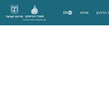
 הזיכרון
אודות
EN
משרד הביטחון
מדינת ישראל
אגף משפחות, הנצחה ומורשת