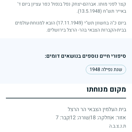
קצר לפני מותו. אברהם-יצחק נפל בנפול כפר עציון ביום ד'
באייר תש"ח
(13.5.1948)
.
ביום כ"ה בחשוון תש"י
(17.11.1949)
הובא למנוחת-עולמים
בבית-הקברות הצבאי בהר- הרצל בירושלים.
סיפורי חיים נוספים בנושאים דומים:
שנת נפילה 1948
מקום מנוחתו
בית העלמין הצבאי הר הרצל
אזור: א
חלקה: 18
שורה: 12
קבר: 7
ת.נ.צ.ב.ה