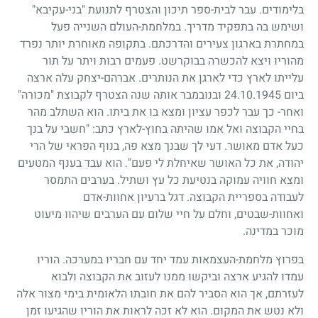
בלימודים. עבר לבית-ספר תיכון והצטרף לתנועת "בני-עקיבא"
ושימש בה בתפקיד מדריך. במלחמת-העולם השנייה פעל
במחתרת בארגון צעירים והדרכתם. בתקופה מאוחרת יותר נפרד
מהוריו ויצא להכשרה בבוקרשט. פעמים רבות ויתר על תור
עלייתו לארץ כדי לארגן את הנותרים. אברהם-יצחק עלה ארצה
ביום
24.10.1945
ובנובמבר אותה שנה הצטרף לקבוצת "מכורה"
ואחר- כך עבר לכפר עציון ומצא בו את ביתו. הוא השתלב מהר
בחיי הקבוצה ואל אמו שהיתה בחוץ-לארץ כתב: "חשבי על בנך
כעל אדם מאושר. דעי לך שבנך מצא פה, בנוף הפראי של הרי
יהודה, את כל האושר שאיחלת לי פעם". הוא עבד בענף המטעים
ומצא חוויה עמוקה בנטיעת כל עץ ושתיל. בערבים התמסר
לעבודה בספריית הקבוצה. דגל ברעיון אחוות-אדם
ואחוות-שבטים, וחלם על חיי שלום עם הערבים שיהוו מיעוט
מוכר במדינה.
בפרוץ מלחמת-העצמאות עמד יחד עם חבריו במערכה. הוריו
עמדו להגיע ארצה וביקשו ממנו לעזוב את הקבוצה ולבוא
לעזרתם, אך הוא הסביר להם את חובתו הלאומית בימי מצור אלה
ולא נטש את המקום. הוא לא זכה לראות את הוריו שהגיעו זמן