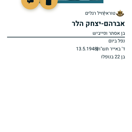
4219
טוראי
חיל רגלים
אברהם-יצחק הלר
בן אסתר ופייביש
נפל ביום
ד' באייר תש"ח
13.5.1948
בן 22 בנופלו