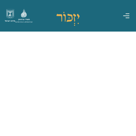
משרד הביטחון
מדינת ישראל
אגף משפחות, הנצחה ומורשת