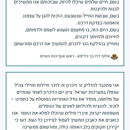
בשם, חיים שלמים שיכלו להיות, שבזכותם אנו ממשיכים
בשם, שבועת החייל שנשבענו, הזכות להגן על עצמנו,
בשם, היום הזה, בו מתעצם הגעגוע לשמם ולדמותם,
נתחייב בהדלקת הנר לזכרם, להמשיך את דרכם ומורשתם.
אלוף דדו בר כליפא - ראש אגף כוח האדם
אני מתכבד להדליק נר זיכרון זה לזכר חיילות וחיילי צה״ל
שנפלו במערכות ישראל. ציון יום הזיכרון לאחר שנתיים
של מלחמה, מחדד את גודל האחריות המוטלת על כתפינו –
משפחות יקרות, אין די מילים שיוכלו למלא את החסר. אנו
כואבים את כאבכן ונמשיך לעמוד לצידכן כל העת. דעו כי
יקירכן חקוקים בלב האומה כולה, ומורשתם ממשיכה