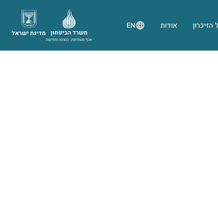
 הזיכרון
אודות
EN
משרד הביטחון
מדינת ישראל
אגף משפחות, הנצחה ומורשת