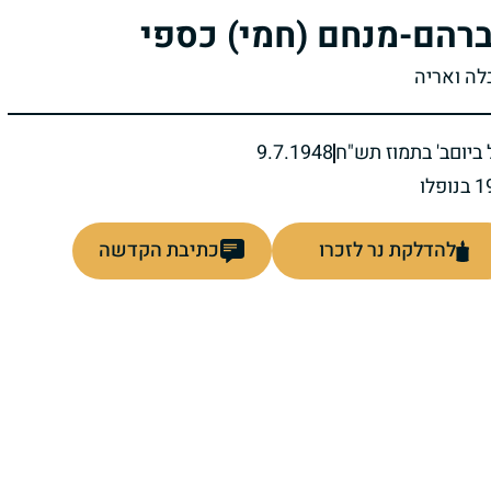
רהם-מנחם (חמי) כספי
בלה ואריה
ביום
ב' בתמוז תש"ח
9.7.1948
להדלקת נר לזכרו
כתיבת הקדשה