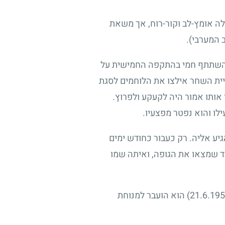
ילה אומץ-לב וקור-רוח, אך משאת
 המערבי).
 "עשרת הימים" שבין שתי ההפוגות במלחמת העצמאות, בלילה שבין ה 9 ל – 10 ליולי 1948, השתתף חמי בהתקפה החמישית על
יית השחר אילצו את הלוחמים לסגת
ותו אמור היה לקעקע ולפרוץ.
ילו והוא נפטר מפצעיו.
גיע אליה. רק כעבור כחודש ימים
עד שמצאו את הגופה, ואיתה שמו
הוא הועבר למנוחת