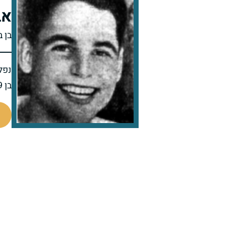
אב
בן 
נפל 
בן 19 בנופלו
8504