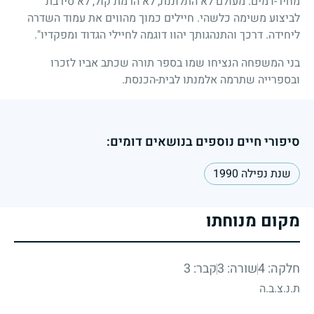
מחיר-דמים. מעולם לא התלוננת, לא הרמת קול, לא סירבת
לביצוע משימה כלשהי. חיילים כמוך מהווים את עמוד השדרה
ליחידה. דרכך והתנהגותך יהוו דוגמה לחיילי הגדוד ומפקדיו".
בני המשפחה הנציחו שמו בספר תורה שכתב אביו לזכרו
ובספרייה שתרמה אלמנתו לבית-הכנסת.
סיפורי חיים נוספים בנושאים דומים:
שנת נפילה 1990
מקום מנוחתו
חלקה: 4
שורה: 3
קבר: 3
ת.נ.צ.ב.ה