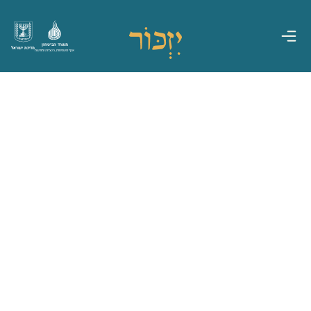
משרד הביטחון
מדינת ישראל
אגף משפחות, הנצחה ומורשת