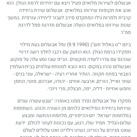
אבשלום לשירות מלואים פעיל ויצא עם יחידתו לרמת הגולן. הוא
אהב את תקופות שירותו במלואים. אבשלום שירת ביחידה
קרבית ולמרות גילו המתקדם סירב לעבור ליחידה עורפית. במשך
שנות שירותו במלואים הועלה אבשלום מדרגת סמל לדרגת
סמ"ר.
ביום י"ט באלול תש"ן
(9.9.1990)
נפל אבשלום בעת מילוי
תפקידו ברמת הגולן. הוא הוזעק עם רכבו לחלץ רועה דרוזי
שנכנס עם עדרו לשדה מוקשים. הג'יפ שבו נסע עלה על מוקש,
ואבשלום נהרג במקום. הוא הובא למנוחת-עולמים בבית-העלמין
הצבאי בפתח תקווה. הותיר אחריו רעיה - ישראלה, שני בנים -
שחר ואייל, הורים, ארבעה אחים - יהודה, אברהם, מוטי, ונחמן
וחמש אחיות - דליה, יפה, חבצלת, מרי ויוכי.
מפקדו של אבשלום נפרד ממנו באומרו: "שבע-עשרה שנים
שירתת ביחידת המילואים כלוחם מן השורה וכנהג. השתתפת
במלחמות ישראל: יום-הכיפורים, מלחמת-ההתשה ומבצע
שלום-הגליל. תמיד שלו, רגוע, עם נכונות לעזור לכולם. ידעת
שאנו מגינים על הורינו, נשינו וילדינו ואנו עלולים לשלם