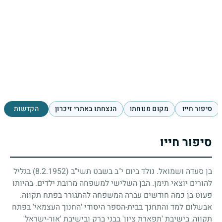
סיפור חייו
מקום מנוחתו
הנצחתו באתרי זיכרון
הקדשות
סיפור חייו
בן סעדה ושמואל. נולד ביום י"ב בשבט תשי"ב
(8.2.1952)
בגליל
להורים יוצאי תימן. הבן השלישי למשפחה מרובת ילדים. בהיותו
פעוט בן כמה חודשים עברה המשפחה להתגורר בפתח תקווה.
אבשלום למד והתחנך בבית-הספר היסודי 'החנוך העצמאי' בפתח
תקווה, בישיבת 'תפארת ציון' בבני ברק ובישיבת 'אור-ישראל'