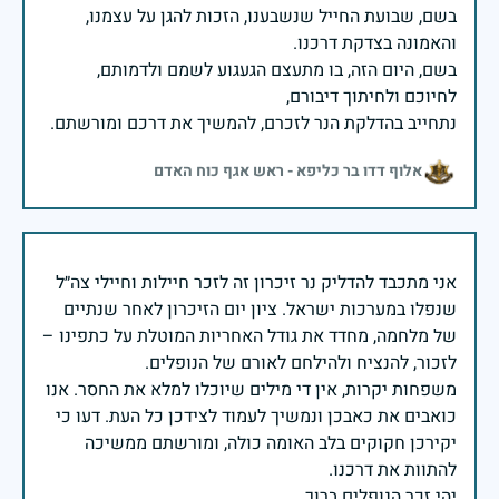
בשם, שבועת החייל שנשבענו, הזכות להגן על עצמנו,
בשם, היום הזה, בו מתעצם הגעגוע לשמם ולדמותם,
נתחייב בהדלקת הנר לזכרם, להמשיך את דרכם ומורשתם.
אלוף דדו בר כליפא - ראש אגף כוח האדם
אני מתכבד להדליק נר זיכרון זה לזכר חיילות וחיילי צה״ל
שנפלו במערכות ישראל. ציון יום הזיכרון לאחר שנתיים
של מלחמה, מחדד את גודל האחריות המוטלת על כתפינו –
משפחות יקרות, אין די מילים שיוכלו למלא את החסר. אנו
כואבים את כאבכן ונמשיך לעמוד לצידכן כל העת. דעו כי
יקירכן חקוקים בלב האומה כולה, ומורשתם ממשיכה
יהי זכר הנופלים ברוך.