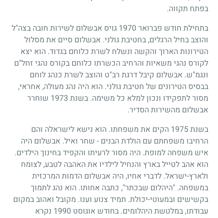
בפתח תקווה.
בתחילת חודש פברואר
1970
גויס אבשלום לשירות חובה בצה"ל
והוצב בחיל הרגלים, בחטיבת גולני. אבשלום סיים את מסלול
הטירונות הארוך והקשה ונשלח לשרת כלוחם בגדוד. הוא יצא
לקורס נהגי משאיות והרחיב הכשרתו כלוחם בקורס נהגי זחל"ם
ונגמ"ש. אבשלום קיבל דרגת רב"ט והוצב לשרת כנהג לוחם
בבסיס הטירונים של חטיבת גולני. הוא היה נהג מעולה, אחראי,
מסור לתפקידו ונכון למלא כל משימה. בשנת
1973
שוחרר
אבשלום מהשירות הסדיר.
בשנת
1975
הקים את משפחתו. הוא נישא לישראלה והם
הרחיבו משפחתם עם הולדת הבנים - שחר ואיל. אבשלום היה
איש משפחה למופת. היה מסור לרעיתו והקפיד בחינוך הילדים.
הוא אהב לטייל בארץ והנחיל לילדיו את האהבה לטבע, לצומח
ולארץ-ישראל. לדברי אחיו, היה אבשלום הדמות המרכזית
במשפחה. "היהלום שבכתר", כתבה אחותו. הוא נהג לתמוך
בקשישים ובמעוטי-יכולת. תמיד צנוע וענו. מקובל ואהוב במקום
עבודתו, במלטשת היהלומים. בחודש אוגוסט
1990
נקרא