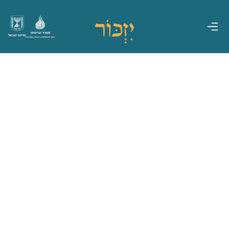
משרד הביטחון
מדינת ישראל
אגף משפחות, הנצחה ומורשת