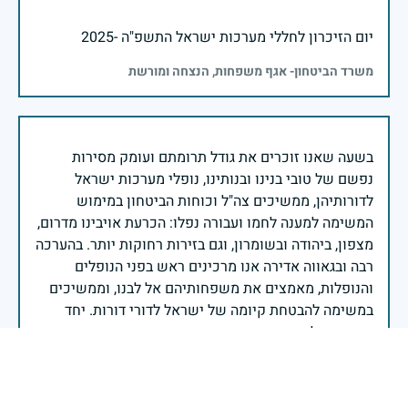
יום הזיכרון לחללי מערכות ישראל התשפ"ה -2025
משרד הביטחון- אגף משפחות, הנצחה ומורשת
בשעה שאנו זוכרים את גודל תרומתם ועומק מסירות
נפשם של טובי בנינו ובנותינו, נופלי מערכות ישראל
לדורותיהן, ממשיכים צה"ל וכוחות הביטחון במימוש
המשימה למענה לחמו ועבורה נפלו: הכרעת אויבינו מדרום,
מצפון, ביהודה ובשומרון, וגם בזירות רחוקות יותר. בהערכה
רבה ובגאווה אדירה אנו מרכינים ראש בפני הנופלים
והנופלות, מאמצים את משפחותיהם אל לבנו, וממשיכים
במשימה להבטחת קיומה של ישראל לדורי דורות. יחד
נעשה ונצליח.
שר הביטחון ישראל כ"ץ