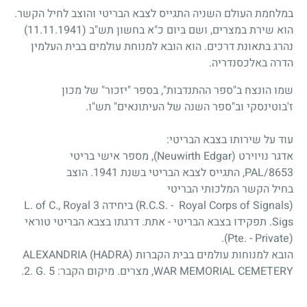
במלחמת העולם השניה התגייס לצבא הבריטי והוצב לחיל הקשר.
הוא שירת במצרים, ושם ביום כ"א בחשון תש"ב
(11.11.1941)
נהרג בתאונת דרכים. הוא הובא למנוחת עולמים בבית העלמין
הדרה באלכסנדריה.
שמו הונצח ב"ספר ההתנדבות", בספר "יזכור" של מכון
ז'בוטינסקי וב"ספר השנה של העיתונאים" תש"ו.
עוד על שירותו בצבא הבריטי:
אדגר נויוירט (Neuwirth Edgar), מספר אישי בריטי
PAL/8653, התגייס לצבא הבריטי בשנת 1941. הוצב
בחיל הקשר המלכותי הבריטי
(R.C.S. - Royal Corps of Signals) ביחידה 3 L. of C., Royal
Sigs. תפקידו בצבא הבריטי - אתת. דרגתו בצבא הבריטי טוראי
(Pte. - Private).
הובא למנוחות עולמים בבית הקברות ALEXANDRIA (HADRA)
WAR MEMORIAL CEMETERY, מצרים. מיקום הקבר:
2. G. 5
.