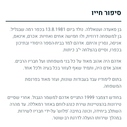
סיפור חייו
בן סאעדה ועטאללה. נולד ביום
13.8.1981
בכפר רמה שבגליל.
בן למשפחה דרוזית, ולו חמישה אחים ואחיות: אכרם, אינאס,
אניסה, נסרין והיתם. אדהם למד בבית-הספר היסודי ובתיכון
בכפרו, וסיים בהצלחה י"ב כיתות.
אדהם היה אהוב מאוד על כל בני משפחתו ועל חבריו הרבים.
אוהב אדם היה, ותמיד שאף לעזור בכל בעיה ולכל אחד.
בתום לימודיו עבד בעבודות שונות, ועזר מאוד בפרנסת
המשפחה.
בחודש דצמבר
1999
התגייס אדהם למשמר הגבול. אחרי שסיים
טירונות בהצטיינות שירת כנהג-לוחם באזור רמאללה. עד מהרה
השתלב ביחידה, וכונה בחיבה 'פלוש' על-ידי חבריו לשירות.
במהלך שירותו הועלה לדרגת רב-שוטר.