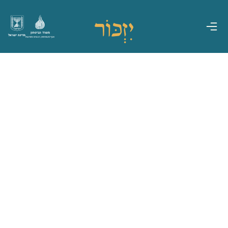
משרד הביטחון
מדינת ישראל
אגף משפחות, הנצחה ומורשת