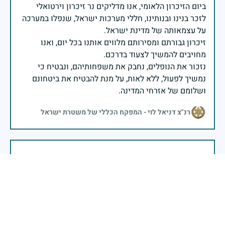
ביום הזיכרון הלאומי, אנו מדליקים נר זיכרון וירטואלי
לזכר בנינו ובנותינו, חללי מערכות ישראל, שנפלו במערכה
זיכרון גבורתם ומסירותם מלווים אותנו בכל יום, ואנו
נזכור את הנופלים, נחבק את משפחותיהם, ונבטיח כי
נמשיך לפעול, ללא לאות, על מנת להבטיח את ביטחונם
ושלומם של אזרחי המדינה.
רנ"צ דניאל לוי - המפקח הכללי של משטרת ישראל
בשעה שאנו זוכרים את גודל תרומתם ועומק מסירות
נפשם של טובי בנינו ובנותינו, נופלי מערכות ישראל
לדורותיהן, ממשיכים צה"ל וכוחות הביטחון במימוש
המשימה למענה לחמו ועבורה נפלו: הכרעת אויבינו מדרום,
מצפון, ביהודה ובשומרון, וגם בזירות רחוקות יותר. בהערכה
רבה ובגאווה אדירה אנו מרכינים ראש בפני הנופלים