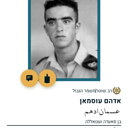
515859
רב שוטר
משמר הגבול
אדהם עוסמאן
בן סאעדה ועטאללה