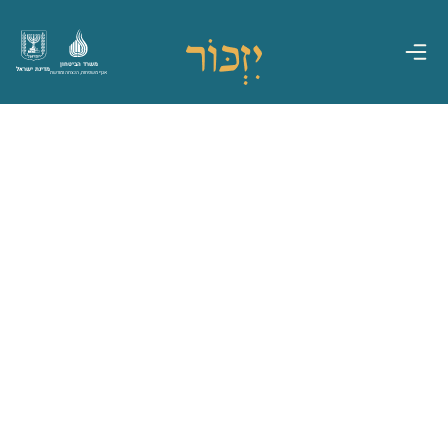
משרד הביטחון
מדינת ישראל
אגף משפחות, הנצחה ומורשת