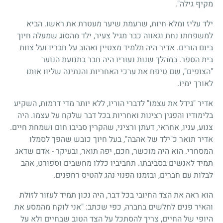
מקיף גילה".
ילד עליז ומלא חיות, שרעמת שיער מעטרת את ראשו. הביא
למשפחתו נחת וגאווה כבר מגיל צעיר, ילד מהסוג שמעלה חיוך
ביום הורים. אדיר היה תלמיד מצטיין ואהוב על חבריו ועל צוות
בית הספר. במהלך שנות נעוריו היה חבר בתנועת הנוער
"הצופים", שם טיפח את ערכי האחריות והנתינה שליוו אותו
לאורך ימיו.
אדיר "גידל את עצמו" לדברי הוריו, ללא יותר מדי דרמות, השקיע
בלימודיו והפגין רצינות ואחריות בכל דבר שלקח על עצמו. היה
צנוע, עניו, אחראי, דעתן ורציני, שהקרין סביבו חום ושמחת חיים.
אדיר תואר כ"ילד של אהבה", בעל חיוך כובש שהפך לסמלו
המסחרי. הוא היה מוכשר, חכם, יפה תואר, ובעיקר - אדם שדאג
תמיד לאנשים בסביבתו. תחביביו כללו מחשבים וספורט, אהב
לבלות עם חברים, ובזמנו הפנוי נהג להטיס רחפנים.
הוא ראה את הצד החיובי בכל דבר, היה נכון תמיד לעזור לזולת
והאיר פנים לחלשים בחברה, כפי שכתב: "אני לוקח מהמסע את
היופי של החיים, צריך להסתכל על הצד הטוב שבחיים ולא על