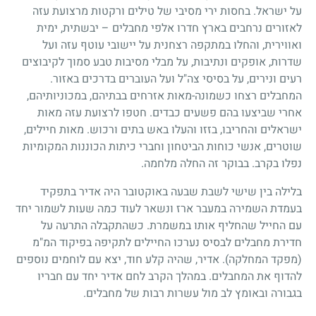
על ישראל. בחסות ירי מסיבי של טילים ורקטות מרצועת עזה
לאזורים נרחבים בארץ חדרו אלפי מחבלים – יבשתית, ימית
ואווירית, והחלו במתקפה רצחנית על יישובי עוטף עזה ועל
שדרות, אופקים ונתיבות, על מבלי מסיבות טבע סמוך לקיבוצים
רעים ונירים, על בסיסי צה"ל ועל העוברים בדרכים באזור.
המחבלים רצחו כשמונה-מאות אזרחים בבתיהם, במכוניותיהם,
אחרי שביצעו בהם פשעים כבדים. חטפו לרצועת עזה מאות
ישראלים והחריבו, בזזו והעלו באש בתים ורכוש. מאות חיילים,
שוטרים, אנשי כוחות הביטחון וחברי כיתות הכוננות המקומיות
נפלו בקרב. בבוקר זה החלה מלחמה.
בלילה בין שישי לשבת שבעה באוקטובר היה אדיר בתפקיד
בעמדת השמירה במעבר ארז ונשאר לעוד כמה שעות לשמור יחד
עם החייל שהחליף אותו במשמרת. כשהתקבלה התרעה על
חדירת מחבלים לבסיס נערכו החיילים לתקיפה בפיקוד המ"מ
(מפקד המחלקה). אדיר, שהיה קלע חוד, יצא עם לוחמים נוספים
להדוף את המחבלים. במהלך הקרב לחם אדיר יחד עם חבריו
בגבורה ובאומץ לב מול עשרות רבות של מחבלים.