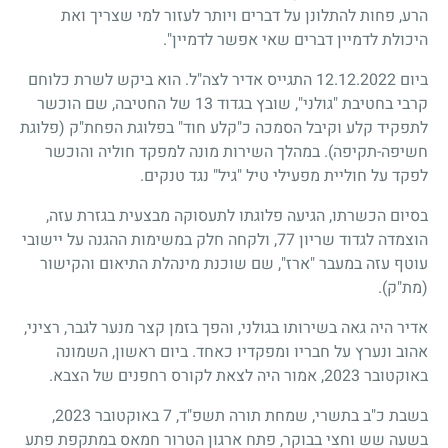
הרע, פחות להתלונן על דברים ויותר לעזור למי שצריך ואת
היכולת לדמיין דברים שאי אפשר לדמיין".
ביום 12.12.2022 התגייס אדיר לצה"ל. הוא ביקש לשרת כלוחם
קרבי בחטיבת "גולני", שובץ בגדוד 13 של החטיבה, שם הוכשר
לתפקיד קלע וקיבל הסמכה כ"קלע חוד" בפלוגת הפחת"ק (פלוגת
חשיפה-תקיפה). במהלך השירות מונה למפקד חוליה והוכשר
לפקד על חוליית מפעילי טיל "גיל" נגד טנקים.
בסיום הכשרתו, הגיעה פלוגתו לתעסוקה מבצעית בגזרת עזה,
הוצמדה לגדוד שריון 77, ולקחה חלק במשימות ההגנה על יישובי
עוטף עזה במעבר "ארז", שם שוכנת מינהלת התיאום והקישור
(מת"ק).
אדיר היה גאה בשירותו בגולני, והפך בזמן קצר מנער לגבר, רציני,
אהוב ונערץ על חבריו ומפקדיו כאחד. ביום ראשון, השמונה
באוקטובר 2023, אמור היה לצאת לקורס רחפנים של הצבא.
בשבת כ"ב בתשרי, שמחת תורה תשפ"ד, 7 באוקטובר 2023,
בשעה שש וחצי בבוקר, פתח ארגון הטרור חמאס במתקפת פתע