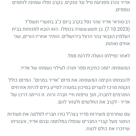
אדיר נהרג מפגיעת טיל נגד טנקים. בקרב נפלו שמונה לוחמים
נוספים.
רב-טוראי אדיר טהר נפל בקרב ביום כ"ב בתשרי תשפ"ד
(7.10.2023)
. בן תשע-עשרה בנופלו. הוא הובא למנוחות בבית
העלמין הצבאי בהר הרצל בירושלים. הותיר אחריו הורים, שני
אחים ואחות.
לאחר נפילתו הועלה לדרגת סמל.
המשפחה יזמה כתיבת ספר תורה לעילוי נשמתו של אדיר.
להנצחתו הקימה המשפחה את מיזם "אדיר במרום". המיזם כולל
הקמת מרכז לנערים בסיכון במטרה לסייע בידם להיות אזרחים
התורמים לחברה, תוך טיפוח חיי חברה ורוח. זו הייתה דרכו של
אדיר - לקרב את החלשים ולעזור להם.
עם שחרורם משירות סדיר בצה"ל גזרו חבריו לפלוגה את תעודות
החוגר מעל קברי החברים שנפלו במלחמה ובהם אדיר, והבטיחו
שיזכרו את כולם לנצח.