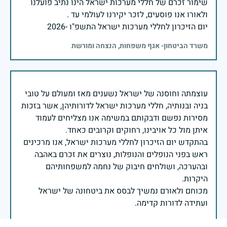
שימור זכרם של חללי מערכות ישראל הינו נתיב פועלנו
יום הזיכרון לחללי מערכות ישראל התשפ"ו -2026
משרד הביטחון- אגף משפחות, הנצחה ומורשת
עוצמתה וחוסנה של ישראל נשענים מאז ומעולם על טובי
בניה ובנותיה, חללי מערכות ישראל לדורותיהן, אשר בזכות
מסירות נפשם ודבקותם במשימה אנו מצליחים לעמוד
בהתקדש יום הזיכרון לחללי מערכות ישראל, אנו מרכינים
ראש בפני הנופלים והנופלות, נוצרים את זכרם באהבה
ובהערכה, ושולחים חיבוק של נחמה למשפחותיהם
מכוחם ולאורם נמשיך לבסס את ביטחונה של ישראל
ועתידה לדורות קדימה.
שר הביטחון ישראל כ"ץ