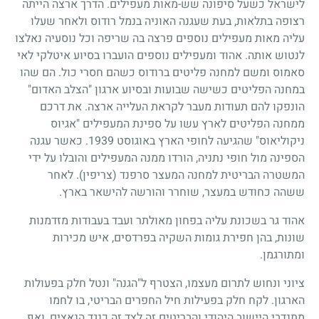
לישראל כשעל סיפונה שש-מאות מעפילים. הדרך ארצה הייתה
רצופה בתלאות, בעת שעגנה האוניה בנמל רודוס ולאחר שעלו
עליה מאות מעפילים נוספים פרצה בה שריפה וכל נוסעיה נאלצו
לנטוש אותה. אהוד ומעפילים נוספים הועברו בסיוע איטלקי לאי
סאמוס ומשם למחנה פליטים ברודוס כשהם חסרי כול. הם שהו
במחנה הפליטים כשישה שבועות ובסיוע ארגון "הצלב האדום"
הונפקו להם תעודות מעבר לקראת העלייה ארצה. את דרכם
ממחנה הפליטים לארץ עשו על ספינת המעפילים "אגיוס
ניקוליאוס" שהגיעה לחופי הארץ באוגוסט 1939. כאשר עגנה
הספינה מול חופי נתניה, הורדו ממנה המעפילים והובלו על ידי
המשטרה הבריטית למחנה המעצר סרפנד (צריפין). לאחר
ששהה כחודש במעצר, שוחרר והורשה להישאר בארץ.
אהוד גר בשכונת עליה בפחון מאולתר ועבד בעבודות מזדמנות
שונות, בהן חפירת גומות השקיה בפרדסים, איש מכירות
ומתורגמן.
ציוני ונחוש לתרום מעצמו, הצטרף ל"הגנה" ונטל חלק בפעולות
הארגון. לקח חלק בפעילות חיל החפרים הבריטי, בו לחמו
מתנדבי היישוב היהודי והבריטים זה לצד זה כנגד הנאצים, ואף