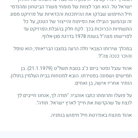
ישראל טל. הוא חבר לצוות של מומחי משרד הביטחון ומהנדסי
חיל החימוש שבדקו את ההיתכנות והכדאיות של פרויקט מסוג
זה ובהמשך הובילו את הפיתוח והייצור של הטנק, על כל
התשתיות הכרוכות בכך. לקח חלק בהובלת הפרויקט עד
לפרישתו מצה"ל בשנת 1978 בדרגת סגן-אלוף.
במהלך שירותו הצבאי חלה הרעה במצבו הבריאותי, הוא טופל
והוכר כנכה צה"ל.
אהוד ענבל נפטר ביום כ"ב בטבת תשל"ט
(21.1.1979)
. בן
חמישים ושמונה בפטירתו. הובא למנוחות בבית העלמין בחולון.
הותיר אחריו אישה, בן ואחים.
על פועלו ותרומתו כתבו אוהביו: "תודה לך, אנחנו חייבים לך
לנצח על שהקדשת את חייך לארץ ישראל. תודה".
אהוד מונצח באנדרטת חיל חימוש בנתניה.