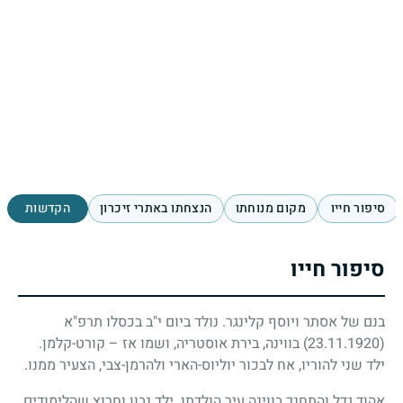
סיפור חייו
מקום מנוחתו
הנצחתו באתרי זיכרון
הקדשות
סיפור חייו
בנם של אסתר ויוסף קלינגר. נולד ביום י"ב בכסלו תרפ"א
(23.11.1920)
בווינה, בירת אוסטריה, ושמו אז – קורט-קלמן.
ילד שני להוריו, אח לבכור יוליוס-הארי ולהרמן-צבי, הצעיר ממנו.
אהוד גדל והתחנך בווינה עיר הולדתו. ילד נבון וחרוץ שהלימודים