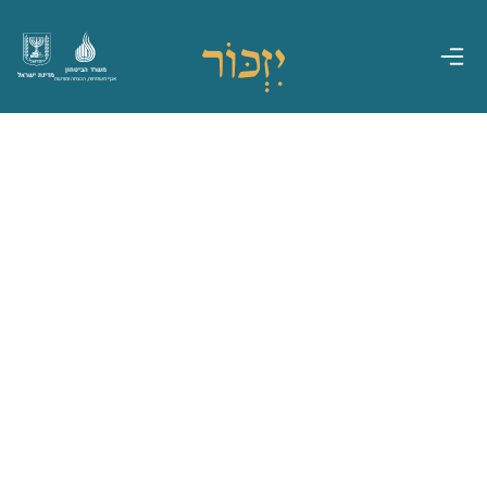
משרד הביטחון
מדינת ישראל
אגף משפחות, הנצחה ומורשת