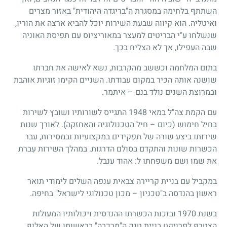
השתתף בלחימה במסגרת ה"בריגדה היהודית" באזור מצרים
ואיטליה. הוא קיווה שבעת השירות יוכל להביא ארצה את הוריו,
שנשלחו ע"י הבריטים למעצר במאוריציוס עם תפיסת האוניה
שבה העפילו, אך לא הצליח בכך.
בתום המלחמה וכששב מהקרבות, נשא לאישה את חברתו
שושנה אותה הכיר במקום עבודתו. השניים הקימו זוגיות אוהבת
ובמרוצת השנים נולד בנם – איתמר.
עם הקמת צה"ל במאי 1948 התגייס לשורותיו ושובץ לשירות
בחיל חימוש (כיום – חיל הטכנולוגיה והאחזקה). לאורך שנות
שירותו ביצע שורה של תפקידים במקצועיות ובמסירות, עבר
הכשרות שונות והתקדם בסולם הדרגות. במהלך השירות עִברת
את שמו ושם משפחתו ל: אהוד ענבל.
במקביל עם בניית קריירה צבאית ענפה השלים לימודי תואר
ראשון בהנדסה ב"טכניון – מכון טכנולוגי לישראל" בחיפה.
בשנת 1970 ובזכות הכשרתו ההנדסית ויכולותיו המעולות
הצטרף לפרויקט בניית טנק ה"מרכבה" בראשותו של האלוף