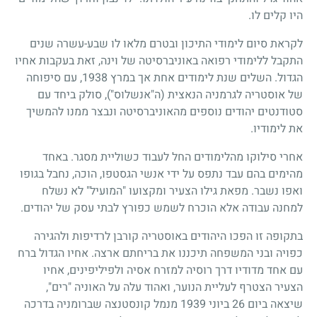
היו קלים לו.
לקראת סיום לימודי התיכון ובטרם מלאו לו שבע-עשרה שנים
התקבל ללימודי רפואה באוניברסיטה של וינה, זאת בעקבות אחיו
הגדול. השלים שנת לימודים אחת אך במרץ 1938, עם סיפוחה
של אוסטריה לגרמניה הנאצית (ה"אנשלוס"), סולק ביחד עם
סטודנטים יהודים נוספים מהאוניברסיטה ונבצר ממנו להמשיך
את לימודיו.
אחרי סילוקו מהלימודים החל לעבוד כשוליית מסגר. באחד
מהימים בהם עבד נתפס על ידי אנשי הגסטפו, הוכה, נחבל בגופו
ואפו נשבר. מפאת גילו הצעיר ומקצועו "המועיל" לא נשלח
למחנה עבודה אלא הוכרח לשמש כפורץ לבתי עסק של יהודים.
בתקופה זו הפכו היהודים באוסטריה קורבן לרדיפות ולהגירה
כפויה ובני המשפחה תיכננו את בריחתם ארצה. אחיו הגדול ברח
עם אחד מדודיו דרך רוסיה למזרח אסיה ולפיליפינים, אחיו
הצעיר הצטרף לעליית הנוער, ואהוד עלה על האוניה "רים",
שיצאה ביום 26 ביוני 1939 מנמל קונסטנצה שברומניה בדרכה