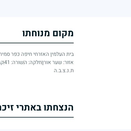
מקום מנוחתו
בית העלמין האזרחי חיפה כפר סמיר
אזור: שער אורן
חלקה: ה
שורה: 41
קבר
ת.נ.צ.ב.ה
הנצחתו באתרי זיכר