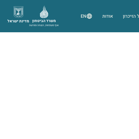
 הזיכרון
אודות
EN
משרד הביטחון
מדינת ישראל
אגף משפחות, הנצחה ומורשת