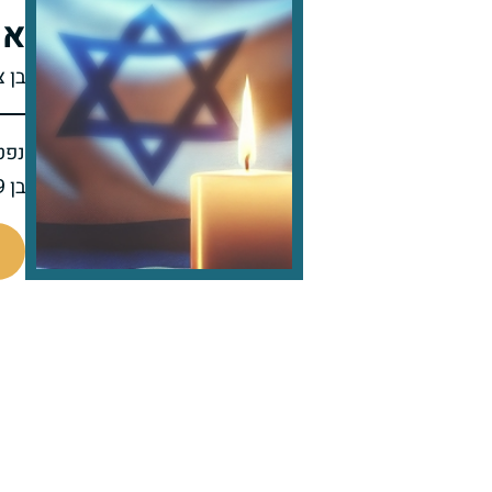
אה
בן 
נפט
בן 59 בפטירתו
515989