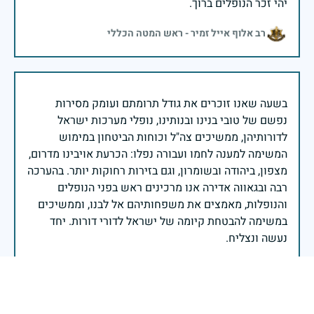
יהי זכר הנופלים ברוך.
רב אלוף אייל זמיר - ראש המטה הכללי
בשעה שאנו זוכרים את גודל תרומתם ועומק מסירות
נפשם של טובי בנינו ובנותינו, נופלי מערכות ישראל
לדורותיהן, ממשיכים צה"ל וכוחות הביטחון במימוש
המשימה למענה לחמו ועבורה נפלו: הכרעת אויבינו מדרום,
מצפון, ביהודה ובשומרון, וגם בזירות רחוקות יותר. בהערכה
רבה ובגאווה אדירה אנו מרכינים ראש בפני הנופלים
והנופלות, מאמצים את משפחותיהם אל לבנו, וממשיכים
במשימה להבטחת קיומה של ישראל לדורי דורות. יחד
נעשה ונצליח.
שר הביטחון ישראל כ"ץ