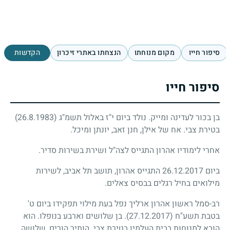
סיפור חייו
מקום מנוחתו
הנצחתו באתרי זיכרון
הקדשות
סיפור חייו
בן בכור לעדינה ומייק. נולד ביום י"ז באלול תשמ"ג
(26.8.1983)
בטירת צבי. אח של אילן, חנן זאב, יונתן ומיכל.
אחרי לימודיו אהרון התגייס לצה"ל ושירת בשירות סדיר.
ביום 26.12.2017 התגייס אהרון, תושב תל אביב, לשירות
מילואים בחיל רגלים בבסיס צאלים.
רב-סמל ראשון אהרון ארליך נפל בעת מילוי תפקידו ביום ט'
בטבת תשע"ח
(27.12.2017)
. בן שלושים וארבע בנופלו. הוא
הובא למנוחות בבית העלמין בטירת צבי. הותיר הורים, שלושה