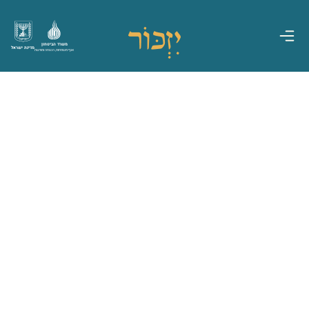
משרד הביטחון
מדינת ישראל
אגף משפחות, הנצחה ומורשת