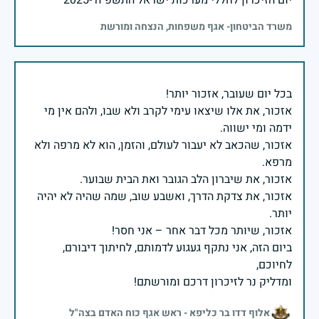
יום הזיכרון לחללי מערכות ישראל התשפ"ה -2025
משרד הביטחון- אגף משפחות, הנצחה ומורשת
אזכור, את אלו שיצאו עימי לקרב ולא שבו, ולהם אין מי
אזכור, שהכאב לא יעבור לעולם, והזמן, הוא לא מרפה ולא
אזכור, את צדקת הדרך, ואשבע שוב, שמה שהיה לא יהיה
ביום הזה, אני נתקף געגוע לדמותם, לחיתוך דיבורם,
ומדליק נר לזיכרון דרכם ומורשתם!
אלוף דדו בר כליפא - ראש אגף כוח האדם בצה"ל