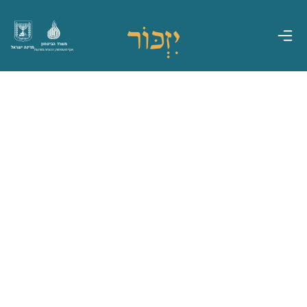
משרד הביטחון
מדינת ישראל
אגף משפחות, הנצחה ומורשת