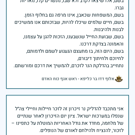
בשם, אלו שיצאו לקרב ולא שבו, מנשרים קלו, מאריות
בשם, חיים שלמים שיכלו להיות, שבזכותם אנו ממשיכים
בשם, שבועת החייל שנשבענו, הזכות להגן על עצמנו,
בשם, היום הזה, בו מתעצם הגעגוע לשמם ולדמותם,
נתחייב בהדלקת הנר לזכרם, להמשיך את דרכם ומורשתם.
אלוף דדו בר כליפא - ראש אגף כוח האדם
אני מתכבד להדליק נר זיכרון זה לזכר חיילות וחיילי צה״ל
שנפלו במערכות ישראל. ציון יום הזיכרון לאחר שנתיים
של מלחמה, מחדד את גודל האחריות המוטלת על כתפינו –