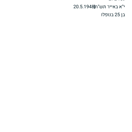
י"א באייר תש"ח
20.5.1948
בן 25 בנופלו