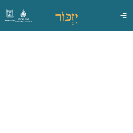
משרד הביטחון
מדינת ישראל
אגף משפחות, הנצחה ומורשת