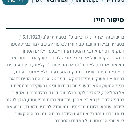
סיפור חייו
מקום מנוחתו
הנצחתו באתרי זיכרון
הקדשות
סיפור חייו
בן שושנה ויצחק, נולד ביום כ"ז בטבת תרפ"ג
(15.1.1923)
בטבריה ובילדותו עבר עם הוריו לבלפוריה, שם למד בבית-הספר
המקומי וסיים את בית-הספר המחוזי בכפר ילדים הסמוך.
המאבק הקשה של איכרי בלפוריה לקיום משקיהם בחוסר מים
ותלאות אחרות, לא החליש את משיכתו לחקלאות, ובין האיכרים
העייפים מעמל שנים רבות קם הוא, צעיר מלא אמונה בעתיד,
לבנות את משקו ועתידו דווקא בכפר זה. אביו הנגר הקים לו את
בניני המשק והוא רכש פרות ופרדות וניגש בשקידה ובמסירות
אל המלאכה, להוכיח לקרוב ולרחוק כי גם בבלפוריה זו אפשר
להוציא לחם מן הארץ. אהרן עבד וחי בתום ובפשטות, מוכן לעזור
לזולת, שומע תלונות מרי-נפש ומשתדל להרגיע ולעודד, מביע את
דעתו בכנות ומקבל את דעת הזולת בהבנה. זמן רב היה קשור
לשירותי הביטחון של המקום והסביבה.