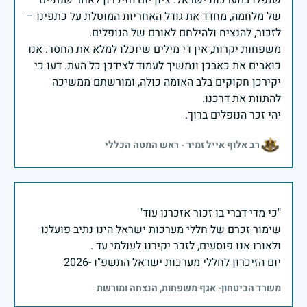
שנפלו במערכות ישראל. ציון יום הזיכרון לאחר שנתיים
של מלחמה, מחדד את גודל האחריות המוטלת על כתפינו –
משפחות יקרות, אין די מילים שיוכלו למלא את החסר. אנו
כואבים את כאבכן ונמשיך לעמוד לצידכן כל העת. דעו כי
יקירכן חקוקים בלב האומה כולה, ומורשתם ממשיכה
יהי זכר הנופלים ברוך.
רב אלוף אייל זמיר - ראש המטה הכללי
שימור זכרם של חללי מערכות ישראל הינו נתיב פועלנו
יום הזיכרון לחללי מערכות ישראל התשפ"ו -2026
משרד הביטחון- אגף משפחות, הנצחה ומורשת