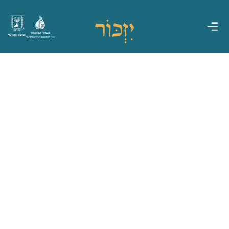
משרד הביטחון
מדינת ישראל
אגף משפחות, הנצחה ומורשת