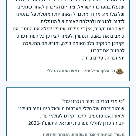
שנפלו במערכות ישראל. ציון יום הזיכרון לאחר שנתיים
של מלחמה, מחדד את גודל האחריות המוטלת על כתפינו –
משפחות יקרות, אין די מילים שיוכלו למלא את החסר. אנו
כואבים את כאבכן ונמשיך לעמוד לצידכן כל העת. דעו כי
יקירכן חקוקים בלב האומה כולה, ומורשתם ממשיכה
יהי זכר הנופלים ברוך.
רב אלוף אייל זמיר - ראש המטה הכללי
שימור זכרם של חללי מערכות ישראל הינו נתיב פועלנו
יום הזיכרון לחללי מערכות ישראל התשפ"ו -2026
משרד הביטחון- אגף משפחות, הנצחה ומורשת