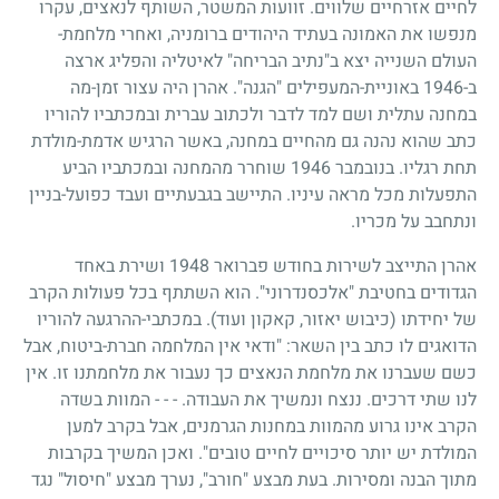
לחיים אזרחיים שלווים. זוועות המשטר, השותף לנאצים, עקרו
מנפשו את האמונה בעתיד היהודים ברומניה, ואחרי מלחמת-
העולם השנייה יצא ב"נתיב הבריחה" לאיטליה והפליג ארצה
ב-
1946
באוניית-המעפילים "הגנה". אהרן היה עצור זמן-מה
במחנה עתלית ושם למד לדבר ולכתוב עברית ובמכתביו להוריו
כתב שהוא נהנה גם מהחיים במחנה, באשר הרגיש אדמת-מולדת
תחת רגליו. בנובמבר
1946
שוחרר מהמחנה ובמכתביו הביע
התפעלות מכל מראה עיניו. התיישב בגבעתיים ועבד כפועל-בניין
ונתחבב על מכריו.
אהרן התייצב לשירות בחודש פברואר
1948
ושירת באחד
הגדודים בחטיבת "אלכסנדרוני". הוא השתתף בכל פעולות הקרב
של יחידתו (כיבוש יאזור, קאקון ועוד). במכתבי-ההרגעה להוריו
הדואגים לו כתב בין השאר: "ודאי אין המלחמה חברת-ביטוח, אבל
כשם שעברנו את מלחמת הנאצים כך נעבור את מלחמתנו זו. אין
לנו שתי דרכים. ננצח ונמשיך את העבודה. - - - המוות בשדה
הקרב אינו גרוע מהמוות במחנות הגרמנים, אבל בקרב למען
המולדת יש יותר סיכויים לחיים טובים". ואכן המשיך בקרבות
מתוך הבנה ומסירות. בעת מבצע "חורב", נערך מבצע "חיסול" נגד