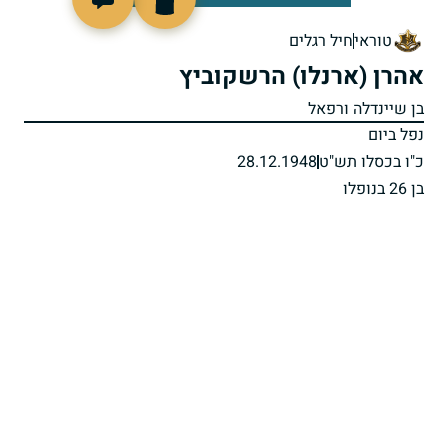
88436
טוראי
חיל רגלים
אהרן (ארנלו) הרשקוביץ
בן שיינדלה ורפאל
נפל ביום
כ"ו בכסלו תש"ט
28.12.1948
בן 26 בנופלו