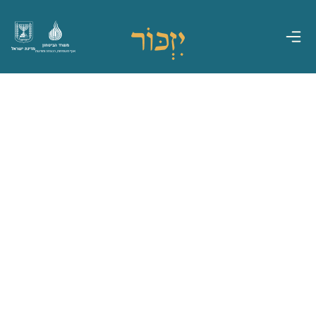
משרד הביטחון
מדינת ישראל
אגף משפחות, הנצחה ומורשת