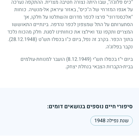
"כיס פלוג'ה", שבו היתה נצורה חטיבה מצרית. ההתקפה נערכה
על אגפו המזרחי של ה"כיס", באזור עיראק אל-מנשיה. כוחות
"אלכסנדרוני" פרצו לכפר מדרום והשתלטו על חלקו, אך
הסתערותם על התל שמצפון לכפר נהדפה. בינתיים התאוששו
המצרים ותקפו נגד ואילצו את כוחותינו לסגת. חלק מהכוח נלכד
בתוך הכפר. בקרב זה נפל, ביום כ"ו בכסלו תש"ט
(28.12.1948)
.
נקבר בפלוג'ה.
ביום י"ז בכסלו תש"י
(8.12.1949)
הועבר למנוחת-עולמים
בבית-הקברות הצבאי בנחלת יצחק.
סיפורי חיים נוספים בנושאים דומים:
שנת נפילה 1948