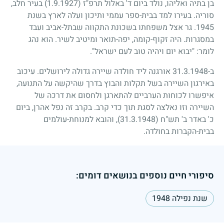
בן בתיה ואליהו, נולד ביום ד' באלול תרפ"ז
(1.9.1927)
בעיר חלב,
סוריה. בעירו למד בבית-ספר עממי ותיכון ועלה לארץ בשנת
1945
. גר אצל משפחתו בשכונת התקווה שבתל-אביב ועבד
במסגרות. היה זקוף-קומה, יפה-תואר ומיטיב לשיר. הוא נהג
לומר: "יבוא יום ויהיה טוב לעם ישראל".
ב-
31.3.1948
אורגנה ליד חולדה שיירה גדולה לירושלים. עיכוב
באירגון השיירה בשל תקלות והבוץ בדרך שהיקשה על התנועה,
איפשרו לכוחות הערביים להתארגן ולחסום את דרכה של
השיירה וזו נאלצה לסגת תוך כדי קרב. בקרב זה נפל אהרן, ביום
כ' באדר ב' תש"ח
(31.3.1948)
, והובא למנוחת-עולמים
בבית-הקברות בחולדה.
סיפורי חיים נוספים בנושאים דומים:
שנת נפילה 1948