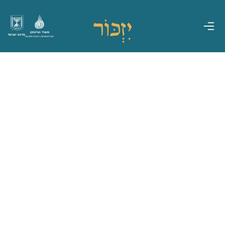
משרד הביטחון
מדינת ישראל
אגף משפחות, הנצחה ומורשת