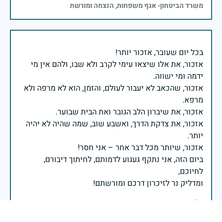
משרד הביטחון- אגף משפחות, הנצחה ומורשת
אזכור, את אלו שיצאו עימי לקרב ולא שבו, ולהם אין מי
אזכור, שהכאב לא יעבור לעולם, והזמן, הוא לא מרפה ולא
אזכור, את צדקת הדרך, ואשבע שוב, שמה שהיה לא יהיה
ביום הזה, אני נתקף געגוע לדמותם, לחיתוך דיבורם,
ומדליק נר לזיכרון דרכם ומורשתם!
אלוף דדו בר כליפא - ראש אגף כוח האדם בצה"ל