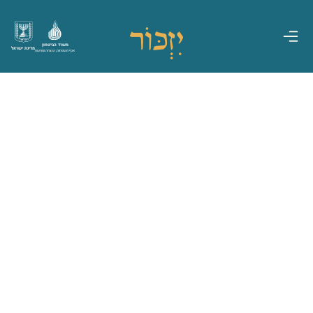
משרד הביטחון
מדינת ישראל
אגף משפחות, הנצחה ומורשת