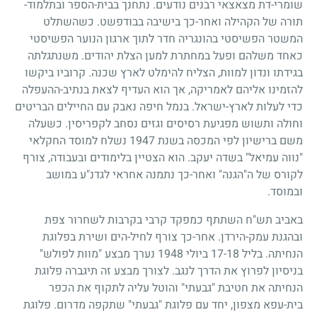
שומרי-דת מצאצאי רבנים נודעים. נתחנך בבית-הספר ובתלמוד-
תורה של הקהילה ואחר-כך בישיבה בבודפשט. כשהשתלט
המשטר הפשיסטי בהונגריה חדר לתוך ארגון הנוער הפשיסטי
כאחד משלהם ופעל במחתרת למען הצלת יהודים. משנתגלתה
בגידתו ונדון למוות, הצליח להימלט לארץ שכנה. קרוביו ביקשו
להזמינו אליהם לאמריקה, אך הוא העדיף לצאת בנתיב-ההעפלה
כדי לעלות לארץ-ישראל. בנמל חיפה נאבק עם החיילים הבריטים
וחולה ותשוש מפגיעת רסיסים וגזים נסחב לקפריסין. כשעלה
משם ברישיון לפי המכסה בשנת
1947
נשלח למוסד החקלאי
"נווה עמיאל" בשדה יעקב. הוא הצטיין בלימודים ובעבודה, צורף
לקורס של ה"הגנה" ואחר-כך נתמנה אחראי לגדנ"ע במושב
ובמוסד.
באביב תש"ח השתתף כמפקד קרבי בקרבות לשחרור צפת
ובהגנת עמק-הירדן. אחר-כך צורף לחיל-הים ושירת בפלוגת
הנחיתה. בליל
18
-
17
ביולי
1948
נערך מבצע "מוות לפולש"
בניסיון לפרוץ את הדרך לנגב. לצורך מבצע זה תיגברה פלוגת
הנחיתה את חטיבת "גבעתי" והוטל עליה לתקוף את הכפר
בית-עפא מצפון, יחד עם פלוגת "גבעתי" שתקפה מדרום. פלוגת