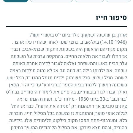
סיפור חייו
אהרן, בן שושנה ושמעון, נולד ביום י"ט בתשרי תש"ז
(14.10.1946)
בתל-אביב, כחצי שנה לאחר שהוריו עלו ארצה.
מקום מגוריהם הראשון היה בשכונת התקוה שבתל-אביב, וכבר
אז החלו לעבור את תלאות החיים. בהתקפה ערבית על השכונה
עלה הבית באש והמשפחה נאלצה לעבור לדירה אחרת באותה
שכונה. את ילדותו בילה בשכונה וגם אז לא נהנה מילדות ראויה
לשמה. מגיל שלוש סבל משיתוק ילדים ונגמל ממנו רק בגיל שש.
בשכונה המשיך ללמוד בבית-הספר "בר-גיורא" עד כיתה ו'. מכאן
ואילך עברו לגור בגבעתיים, בה סיים את לימודיו היסודיים בביה"ס
"בורוכוב" ב-
30
ביוני
1960
-
מחזור כ"ט. תעודת הגמר מראה
ציונים טובים
;
אך התנהגות רק "מניחה את הדעת". כבר אז החל
לגלות אופי סוער
;
והתנהגות זו נמשכה בכל מסלול חייו. חוברות
בלש ומערבוני-מתח תפסו מקום בילקוט הלימודים שלו, בידיעת
ההורים, ובהם מצא פורקן. את מסלול הלימודים המשיך בתיכון