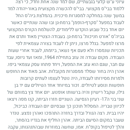
עיוני ע"ש קלעי בגבעתיים, שם למד שנה אחת וחדל, כי רצה
ללמוד בבי"ס מקצועי. בבי"ס להכשרה מקצועית באור-יהודה למד
במשך שנה במחלקה למסגרות מיכנית. בהמלצת ביה"ס החל
לעבוד במפעל "סקרף-הופמן" ברמת-גן ובו שהה שנתיים כאשר
יום אחד בכל שבוע הוקדש ללימודים, להשלמת הקורס המקצועי
בביה"ס "אורט חניכות" ברמת-גן. בעבודה הצטיין מאוד ותרם את
מרצו למפעל. בגלל מרצו, ניתן לו לעבוד בצורה עצמאית לפי
תכניות שנמסרו ולא פעם אף נשאר, ביזמתו, לעבוד אחרי שעות
העבודה. מקום עבודה זה עזב בתחילת
1964
, ומאז ועד גיוסו, עבד
עם חבר, שגם הוא עזב את המפעל, ויחד פתחו עסק עצמאי ביפו.
אהרן היה בחור שסלד ממסגרות מקובלות. אהב מאוד את החופש
ולמרות מסירותו לעבודה, היה נוטל לעצמו לעתים קרובות
חופשות ונוסע לטיולים. זכור במיוחד אחד הטיולים עם יד בן
גילו, שקבל רישיון והיה ברשותו אופנוע. יום אחד צץ במוחם של
שני בני ה
17
- רעיון הנסיעה. השניים חזרו הביתה, קנו מפה ויצאו
לכיוון טבריה. המסלול תוכנן כך שבסיום יום העבודה כביכול,
יהיו בבית. רצה הגורל ובדרך בחזרה התהפכו ואהרן נפצע. טנדר
שעבר במקום הסיעם הביתה. אהרן החליף את בגדיו בהסתר,
והלך לטיפול בקופ"ח. אמו, שחשה במוזרות שבהתנהגותו, עקבה