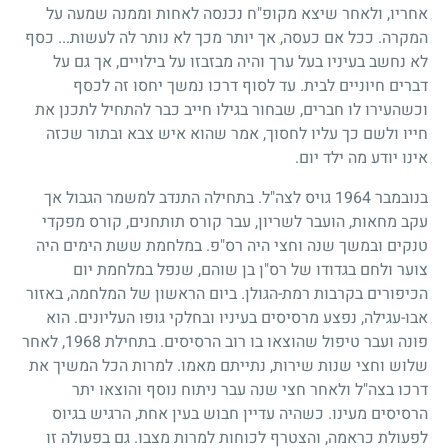
אחריו, ולאחר שיצא מקופ"ח נכנסה לאחות וממנה שמעה על
המקרה. ככל אם כעסה, אך יותר מכך לא נותר לה לעשות... כסף
לא נחשב בעיניו בעל ערך והיה מבזבזו על בילויים, אך גם על
דברים חיוניים לבית. עד לסוף דרכו נמשך יחסו זה לכסף
וכשהעירו לו חברים, שבחור בגילו חייב כבר להתחיל לתכנן את
חייו ולשם כך עליו לחסוך, אמר שהוא איש צבא ובתור שכזה
אינו יודע מה ילד יום.
בנובמבר
1964
גויס לצה"ל. בתחילה התנדב למשמר הגבול אך
עקב מחאות, הועבר לשריון, עבר קורס תותחנים, קורס מפקדי
טנקים ובמשך שנה וחצי היה רס"פ. במלחמת ששת הימים היה
צוער ולחם בגדודו של רס"ן בן שוהם, שנפל במלחמת יום
הכיפורים בקרבות רמת-הגולן. ביום הראשון של המלחמה, באזור
אבו-עגילה, נפצע מרסיסים בעיניו ובחלקי גופו העליונים. הוא
פונה ועבר טיפול שהוצאו בו רוב הרסיסים. בתחילת
1968
, לאחר
שלוש וחצי שנות שירות, נתייתם מאמו. למרות הכל המשיך את
דרכו בצה"ל ולאחר חצי שנה עבר ניתוח נוסף והוצאו יתר
הרסיסים מעינו. כשהיה עדיין חבוש בעין אחת, הרגיש בגיוס
לפעולת כראמה, והצטרף לכוחות למרות מצבו. גם בפעולה זו