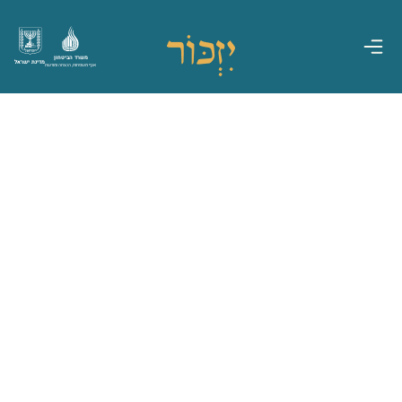
משרד הביטחון
מדינת ישראל
אגף משפחות, הנצחה ומורשת