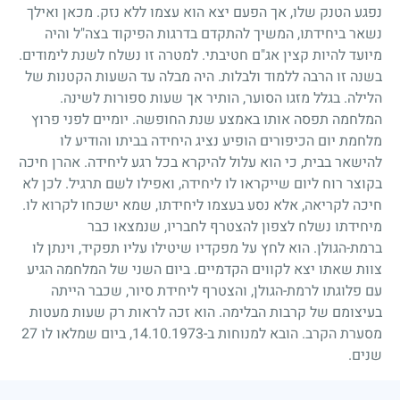
נפגע הטנק שלו, אך הפעם יצא הוא עצמו ללא נזק. מכאן ואילך
נשאר ביחידתו, המשיך להתקדם בדרגות הפיקוד בצה"ל והיה
מיועד להיות קצין אג"ם חטיבתי. למטרה זו נשלח לשנת לימודים.
בשנה זו הרבה ללמוד ולבלות. היה מבלה עד השעות הקטנות של
הלילה. בגלל מזגו הסוער, הותיר אך שעות ספורות לשינה.
המלחמה תפסה אותו באמצע שנת החופשה. יומיים לפני פרוץ
מלחמת יום הכיפורים הופיע נציג היחידה בביתו והודיע לו
להישאר בבית, כי הוא עלול להיקרא בכל רגע ליחידה. אהרן חיכה
בקוצר רוח ליום שייקראו לו ליחידה, ואפילו לשם תרגיל. לכן לא
חיכה לקריאה, אלא נסע בעצמו ליחידתו, שמא ישכחו לקרוא לו.
מיחידתו נשלח לצפון להצטרף לחבריו, שנמצאו כבר
ברמת-הגולן. הוא לחץ על מפקדיו שיטילו עליו תפקיד, וינתן לו
צוות שאתו יצא לקווים הקדמיים. ביום השני של המלחמה הגיע
עם פלוגתו לרמת-הגולן, והצטרף ליחידת סיור, שכבר הייתה
בעיצומם של קרבות הבלימה. הוא זכה לראות רק שעות מעטות
מסערת הקרב. הובא למנוחות ב-
14.10.1973
, ביום שמלאו לו
27
שנים.