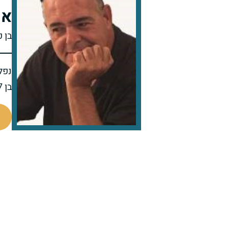
או
בן פ
נפל 
בן 57 בנופלו
519193