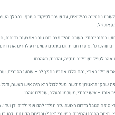
שרת בחטיבה במילואים, עד שעבר לפיקוד העורף. במהלך השירות
פאת גיל.
בחוש הומור ייחודי. השרה תמיד מצב רוח טוב באמצעות בדיחות, חי
ם שהכרנו", סיפרו חבריו. גם בזמנים קשים ידע להרים את רוח
הב לטייל בשביליה ונופיה, והדביק באהבתו
את שבילי הארץ, והם הלכו אחריו בחפץ לב – שמעו הסברים, שת
והיה שחקן תיאטרון מוכשר. מעל לכול הוא היה איש מעשה, ודגל
ר אותו – איש ייחודי, משכמו ומעלה, שכולם אהבו.
ץ סופה הגובל בדרום רצועת עזה ונולדו להם שני ילדים: דן ועדו.
 בצוות החוסן והחירום היישובי (צח"י) ובכיתת הכוננות. כמו כן