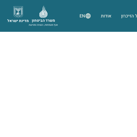
 הזיכרון
אודות
EN
משרד הביטחון
מדינת ישראל
אגף משפחות, הנצחה ומורשת