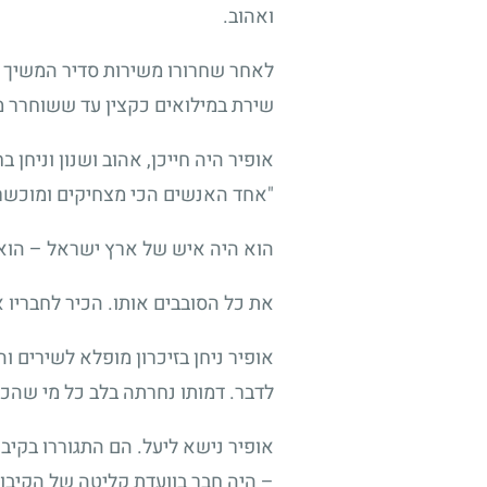
ואהוב.
לאחר שחרורו משירות סדיר המשיך ל
שירת במילואים כקצין עד ששוחרר מ
אופיר היה חייכן, אהוב ושנון וניחן 
"אחד האנשים הכי מצחיקים ומוכשרי
הוא היה איש של ארץ ישראל – הוא א
את כל הסובבים אותו. הכיר לחבריו 
אופיר ניחן בזיכרון מופלא לשירים 
לדבר. דמותו נחרתה בלב כל מי שהכי
אופיר נישא ליעל. הם התגוררו בקיבו
– היה חבר בוועדת קליטה של הקיבוץ,