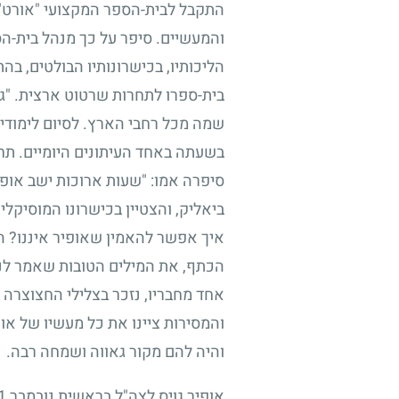
התקבל לבית-הספר המקצועי "אורט", 
והמעשיים. סיפר על כך מנהל בית-הס
הליכותיו, בכישרונותיו הבולטים, בה
בית-ספרו לתחרות שרטוט ארצית. "גם 
שמה מכל רחבי הארץ. לסיום לימודי
בשעתה באחד העיתונים היומיים. תחבי
סיפרה אמו: "שעות ארוכות ישב אופי
ביאליק, והצטיין בכישרונו המוסיקלי ו
איך אפשר להאמין שאופיר איננו? הפ
הכתף, את המילים הטובות שאמר לנו
אחד מחבריו, נזכר בצלילי החצוצרה
והמסירות ציינו את כל מעשיו של אופ
והיה להם מקור גאווה ושמחה רבה.
אופיר גויס לצה"ל בראשית נובמבר
1