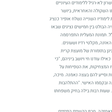
ון לא-רגיל ללימודים העיוניים
תו השקולה והאחראית, ביושר
 לימודיו השנייה נשלח אופיר כנציג
יה הבולט בין חמישים נציגים שבאו
לל. תמונת המעלית התפרסמה
אזנה, מקלטי רדיו ושעונים.
יגן בתזמורת של מועצת קרית
אילו עודנו חי ויושב ביניהם, "כי
יו המצחיקות, את הטפיחות על
 וסייע להם בעצה נאמנה. מיכה,
ה ובקסמו האישי. "ההתלהבות
ד. שעות רבות בילה בחיק משפחתו
 ואחזקה. חרף הקשיים הפיזיים