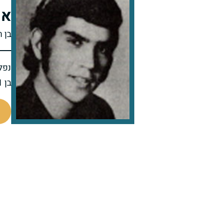
או
בן ר
נפל 
בן 21 בנופלו
93744