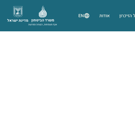
 הזיכרון
אודות
EN
משרד הביטחון
מדינת ישראל
אגף משפחות, הנצחה ומורשת