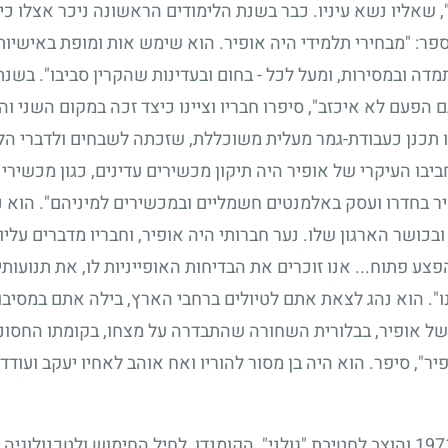
שאליו נשא עיניו. כבר בשנת הלימודים הראשונה ניכר אצלו כישר
פר: "מבחירי תלמידי היה אופיר. הוא שימש אות ומופת באישיו
תמדה ובמסירות, ומעל לכל
-
בחום ובעדינות שהקרין סביבו". בשנת
הפעם לא איכזב", סיפרו חבריו וציינו כיצד זכה במקום השני וה
ו תכנן כעבודת-גמר מעלית משוכללת, שזכתה לשבחים ולדברי ה
בו העיקרי של אופיר היה תיקון מכשירים עדינים, כגון מכשירי ה
ר בחדרו ועסק באלמנטים חשמליים ובמכשירים למיניהם". הוא נ
בכושר הארגון שלו. נער חברותי היה אופיר, וחבריו מדברים עליו כ
צע פתוח... אנו זוכרים את הבדיחות האופייניות לו, את תנועות
". הוא נהג לצאת אתם לטיולים ברחבי הארץ, בילה אתם במסיבות
 של אופיר, בבלורית השחורה שהתבדרה על מצחו, בקומתו החסונ
יר", סיפר. הוא היה בן מסור להוריו ואח אוהב לאחיו יעקב ועוד
197
והוצב לחטיבת "גולני", הקומנדו, לחיל החימוש ולטכנולוגיה