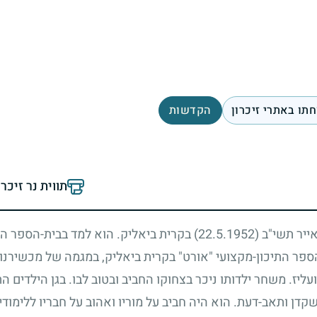
תו באתרי זיכרון
הקדשות
תווית נר זיכר
באייר תשי"ב
(22.5.1952)
בקרית ביאליק. הוא למד בבית-הספר הי
הספר התיכון-מקצועי "אורט" בקרית ביאליק, במגמה של מכשירנו
עליז. משחר ילדותו ניכר בצחוקו החביב ובטוב לבו. בגן הילדים הת
קדן ותאב-דעת. הוא היה חביב על מוריו ואהוב על חבריו ללימודי