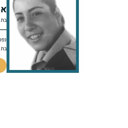
או
בת 
נפט
בת 22 בפטירתה
98341