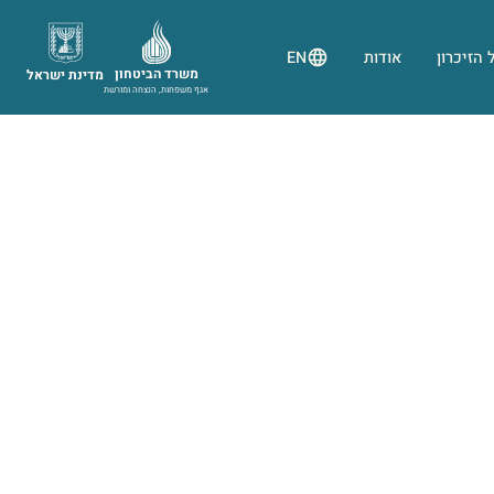
 הזיכרון
אודות
EN
משרד הביטחון
מדינת ישראל
אגף משפחות, הנצחה ומורשת