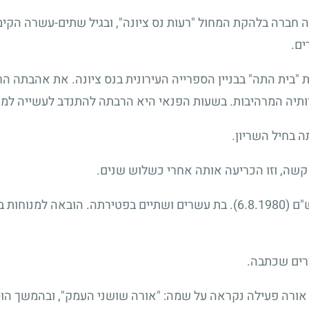
חברה בלהקת המחול "רעות נס ציונה", ובגיל שתים-עשרה הקימה
ים.
 "בית התה" בבניין הספרייה העירונית בנס ציונה. את אהבתה 
תיה המרהיבות. בשעות הפנאי היא הרבתה להתנדב לעשייה למע
ה בחיל השריון.
שה, וזו הכריעה אותה אחרי כשלוש שנים.
ש"ם
(6.8.1980)
. בת עשרים ושתיים בפטירתה. הובאה למנוחות בב
ירים שכתבה.
אורה פעילה נקראה על שמה: "אורה שושני העמק", ובהמשך הוס