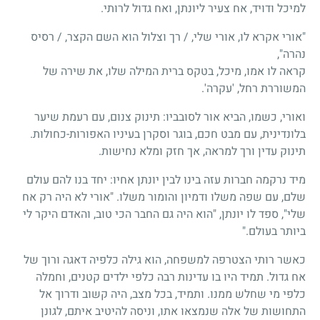
למיכל ודויד, אח צעיר ליונתן, ואח גדול לרותי.
"אורי אקרא לו, אורי שלי, / רך וצלול הוא השם הקצר, / רסיס
נהרה",
קראה לו אמו, מיכל, בטקס ברית המילה שלו, את שירה של
המשוררת רחל, 'עקרה'.
ואורי, כשמו, הביא אור לסובביו: תינוק צנום, עם רעמת שיער
בלונדינית, עם מבט חכם, בוגר וסקרן בעיניו האפורות-כחולות.
תינוק עדין ורך למראה, אך חזק ומלא נחישות.
מיד נרקמה חברות עזה בינו לבין יונתן אחיו: יחד בנו להם עולם
שלם, עם שפה משלו ודמיון והומור משלו. "אורי לא היה רק אח
שלי", ספד לו יונתן, "הוא היה גם החבר הכי טוב, והאדם היקר לי
ביותר בעולם."
כאשר רותי הצטרפה למשפחה, הוא גילה כלפיה דאגה ורוך של
אח גדול. תמיד היו בו עדינות רבה כלפי ילדים קטנים, וחמלה
כלפי מי שחלש ממנו. ותמיד, בכל מצב, היה קשוב ודרוך אל
התחושות של אלה שנמצאו אתו, וניסה להיטיב איתם, לגונן