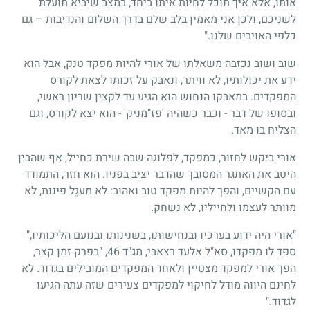
אותו, אלא איך תוכל לחיות איתו ביחד, במצב שיביא תועלת
לשניכם, ולכן אני מאמין בלב שלם בדרך השלום והנדיבות – גם
כלפי האויבים שלנו."
שוב ושוב נכזבה משאלתו של אורי להיות מפקד טנק, אבל הוא
ידע את יכולותיו, לא וויתר, ונאבק על זכותו לצאת לקורס
המפקדים. במאבקו הנחוש הוא הגיע עד לקצין שריון ראשי,
ובסופו של דבר - וכבר כשהיה 'פז"מניק' - הוא יצא לקורס, וגם
הצליח בו מאד.
אורי ביקש לחזור, כמפקד, לפלוגה שבה שירת כחייל, אף שהבין
היטב את האתגר המסובך שהדבר יציב בפניו. הוא חזר, התמודד
עם הקשיים, והפך להיות מפקד טוב ואהוב: לא מעגֵל פינות, לא
מוותר לעצמו ולחייליו, לא נשחק.
"אורי היה ידוע בערכיו ובנחישותו, בשנינותו ובנועם הליכותיו,"
ספד לו מפקדו, סא"ל אלעד רצאבי, מג"ד 46, "בפרק זמן קצר,
הפך אורי למפקד מצטיין ולאחד המפקדים המובילים בגדוד. לא
לחינם היווה מודל לחיקוי למפקדים צעירים שזה עתה הגיעו
לגדוד."