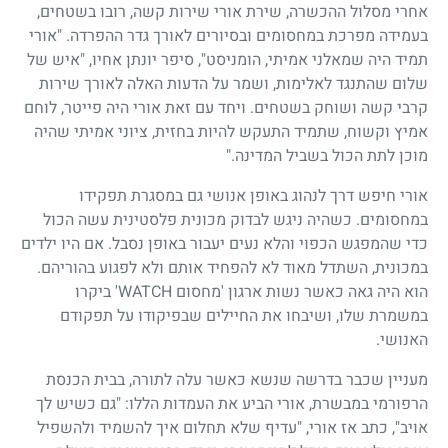
אחרי מסלול ההכשרה, שירת אורי שירות קשה, רובו בשטחים,
בעמידה מפרכת במחסומים ובסיורים לאורך גדר ההפרדה. "אורי
תמיד היה שמאלני אמיתי, הומניסט", סיפר יונתן אחיו, "איש של
שלום שהתנגד לאלימות, ושמר על הדעות האלה לאורך שירות
קרבי קשה ושוחק בשטחים. ויחד עם זאת אורי היה פייטר, לוחם
אמיץ וקשוח, שתמיד התעקש להיות בחזית, ציוני אמיתי שהיה
מוכן לתת הכול בשביל המדינה."
אורי חיפש דרך לנהוג באופן אנושי גם במסגרת תפקידו
במחסומים. כשהיה ניגש לבדוק מכונית פלסטינית עשה הכול
כדי שהמפגש הכפוי והלא נעים יעבור באופן נסבל. אם היו ילדים
במכונית, השתדל מאוד לא להפחיד אותם ולא לפגוע בהוריהם.
הוא היה גאה כאשר נשות ארגון 'מחסום WATCH' ביקרו
במשמרת שלו, ושיבחו את החיילים שבפיקודו על תפקודם
האנושי.
מעניין שכבר בדרשה שנשא כאשר עלה לתורה, בבית הכנסת
הרפורמי במבשרת, אורי הביע את העמדות הללו: "גם כשיש לך
אויב", כתב אז אורי, "עדיף שלא תחלום איך להשמיד ולהשפיל