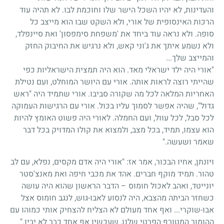
והעדינות, לא יהיו השכל הישר שלו וחוכמת לבו. לא תהיה עוד
הרכּות האינסופית של אורי, ולא השקט שבו הוא מייצב כל
סופה. ולא נראה עוד ביחד את 'משפחת סימפסון' ואת סיינפלד,
ולא נשמע איתך את ג'וני קאש, ולא נרגיש את החיבוק החזק
והמייצב שלך...
"אורי היה ילד ישראלי מאד. הוא היה תמצית הישראליות כפי
שהייתי רוצה לראות אותה. אורי עם היושר המוחלט, ועם נטילת
האחריות המלאה לכל מה שקורה סביבו. אורי שתמיד היה "ראש
גדול", שהיה אפשר לסמוך עליו בכּול. אורי עם הרגישות העמוקה
לכל סבל, לכל עוול, ועם החמלה. לאורי היה פשוט האומץ להיות
הוא עצמו, תמיד, בכל מצב, ולמצוא את קולו המדויק בכל דבר
שאמר ושעשה."
ויונתן, אחיו הבכור, אמר אז: "אורי היה אדם מקסים, נפלא, עם לב
טהור. תמיד מוקף חברים. אהד את מכבי חיפה ואת מאנצ'סטר
יונייטד, ואהב לאכול חומוס – הדבר הראשון שהוא היה עושה
כשחזר הביתה מהצבא, היה לנסוע לאבו-גוש, לנגב חומוס אצל
אבו-שוקרי... ואף אחד מעולם לא הצליח להצחיק אותי כמוהו עם
ההומור המטורף הפרטי שלנו, שעכשיו אף אחד כבר לא יבין."