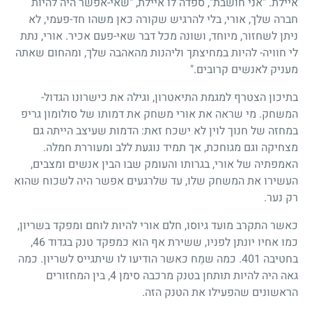
איילת. "אני חושבת", ספדה לו איילת, "שאי-אפשר היה להיות
חברה שלך, אורי, בלי להרגיש שקורה כאן משהו חד-פעמי, לא
ניתן לשחזור, מיוחד, ושונה מכל דבר שאי-פעם אכיר. אורי, נתת
לי חוויה- להיות במחיצתך וליהנות מהאהבה שלך, ומהחום שאתה
מעניק לאנשים קרובים."
בתיכון הצטרף למגמת התיאטרון, וגילה את כישרונו הגדול-
המשחק. מי שראה את אורי משחק את דמותו של סולומון גריפ
במחזה של חנוך לוין לא ישכח זאת: הדמות שעיצב הייתה גם
מצחיקה וגם מגוחכת, אך תמיד נוגעת ללב ומעוררת חמלה.
האמפתיה של אורי, בגרותו והעומק שבו הבין אנשים ומצבים,
העשירו את המשחק שלו, עד שלרגעים אפשר היה לשכוח שהוא
רק נער.
כאשר התקרב מועד גיוסו, חלם אורי להיות לוחם ומפקד בשריון,
כמו אחיו יונתן לפניו, ששירת אף הוא כמפקד טנק בגדוד 46,
בחטיבה 401. כמה שמַח כאשר הודיעו לו שיתגייס לשריון. כמה
גאה היה להיות תותחן בטנק מרכבה סימן 4, בין המחזורים
הראשונים שהפעילו את הטנק הזה.