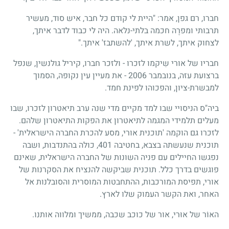
חברו, רם גפן, אמר: "היית לי קודם כל חבר, איש סוד, מעשיר
תרבותי ומפרֶה חכמה בלתי-נלאה. היה לי כבוד לדבר איתך,
לצחוק איתך, לשרת איתך, 'להשתבז' איתך."
חבריו של אורי שִיקמו לזכרו - ולזכר חברו, קיריל גולנשין, שנפל
ברצועת עזה, בנובמבר 2006 - את מעיין עין נקופה, הסמוך
למבשרת-ציון, והפכוהו לפינת חמד.
ביה"ס הניסויי שבו למד מקיים מדי שנה ערב תיאטרון לזכרו, שבו
מעלים תלמידי המגמה לתיאטרון את הפקות התיאטרון שלהם.
לזכרו גם הוקמה 'תוכנית אורי, מסע להכרת החברה הישראלית' -
תוכנית שנעשתה בצבא, בחטיבה 401, כולה בהתנדבות, ושבה
נפגשו החיילים עם פניה השונות של החברה הישראלית, שאינם
פוגשים בדרך כלל. תוכנית שביקשה להנציח את הסקרנות של
אורי, תפיסת המורכבות, ההתחבטות המוסרית והסובלנות אל
האחר, ואת הקשר העמוק שלו לארץ.
האוֹר של אוּרי, אור של כוכב שכבה, ממשיך ומלווה אותנו.