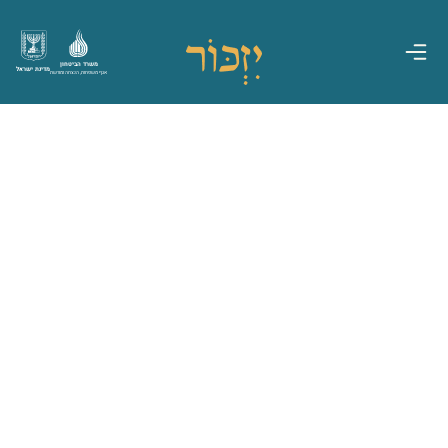
משרד הביטחון
מדינת ישראל
אגף משפחות, הנצחה ומורשת