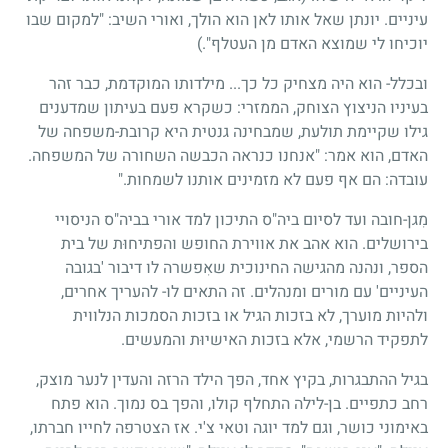
עיניים. יונתן שאל אותו לאן הוא הולך, ואורי השיב: "למקום שבו
יוכיחו לי שמוצא האדם מן העטלף".)
ובכלל- הוא היה מצחיק כל כך... מילדותו המוקדמת, כבר זהר
בעיניו הניצוץ הצוחק, הממזרי: כשקרא פעם בעיתון שמדענים
גילו שקיימת תולעת, שמבחינה גנטית היא קרובת-משפחה של
האדם, הוא אמר: "אנחנו כנראה הכבשה השחורה של המשפחה.
עובדה: הם אף פעם לא מזמינים אותנו לשמחות."
מִגן-חובה ועד לסיום ביה"ס התיכון למד אורי בביה"ס הניסויי
בירושלים. הוא אהב את אווירת החופש והפתיחוּת של בית
הספר, ונהנה מהגישה החינוכית שאִפשרה לו דיבור 'בגובה
העיניים' עם מורים ומנהלים. זה התאים לו- להעריך אחרים,
ולהיות מוערך, לא בזכות הגיל או בזכות הסמכות הנלווית
לתפקיד הרשמי, אלא בזכות האישיוּת והמעשים.
בגיל ההתבגרות, בקיץ אחד, הפך הילד הרזה והעדין לנער מוצק,
רחב כתפיים. בן-לילה התחלף קולו, והפך בס נמוך. הוא פתח
באימוני כושר, וגם למד יוגה וטאי צ'י. אז הצטרפה לחייו חברתו,