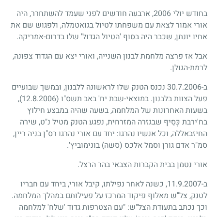
בחודש יולי 2006, ארבעה חודשים לפני שעמד להשתחרר, היה
אורי אמור לצאת עם משפחתו לטיול בגואטמלה, ולפגוש שם את
אחיו יונתן, שכבר היה בסוף 'הטיול הגדול' שלו בדרום-אמריקה.
אבל אז פרצה מלחמת לבנון השנייה, ואורי יצא עם הגדוד צפונה,
לרמת-הגולן.
ב-30.7.2006 נכנס הטנק שלו לראשונה ללבנון, ובמשך שבועיים
פעל הצוות בלבנון. במוצאי-שבת יח' באב תשס"ו
(12.8.2006)
,
בשעות האחרונות של המלחמה, בשעה שהיה במבצע חילוץ
בח'ירבת כְּסֵיף שבגזרה המזרחית, נפגע הטנק מטיל נ"ט, שירה
החיזבאללה, וכל אנשיו נהרגו: יחד עם אורי נהרגו רס"ן בניה ריין,
סמ"ר אדם גורן וסמל אלכס (סשה) בונימוביץ'.
אורי נטמן בבית הקברות הצבאי בהר הרצל.
ב-11.9.2007, כשנה לאחר נפילתו, קיבל אורי, ביחד עם חבריו
לטנק, צל"ש מאלוף פיקוד המרכז על פעילותם במהלך המלחמה.
וכך נכתב בתעודת הצל"ש: "עם הצטרפות גדוד 'שלח' למלחמה