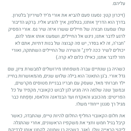
עליהם.
(זיכרון קטן: נסענו פעם להביא את אורי מ'יד לשיריון' בלטרון.
בדרך הוא הדריך אותנו, בטלפון, איך להגיע אליו. בְּרקע הדיבור
שלו שמענו חבורה של חיילים ששרו איזה שיר גס. אורי הפסיק
לרגע לדבר אתנו, ניגש אל החיילים, ושמענו אותו אומר להם,
"חבר'ה, זה לא בסדר, יש פה קבוצה של בנות דתיות, אתם לא
יכולים לשיר ככה לידן," והשירה של החיילים השתתקה, ואורי
חזר לדבר אתנו, כאילו כלום לא קרה.)
כשהיה בן שנתיים עברה משפחתו מירושלים למבשרת ציון, שם
גדל אורי. ב'גן התאנה' הוא בילה שלוש שנים, מהמאושרות בחייו.
ילד חברותי מאד, שעסק עם חבריו בבניית מטוסים מקרשים,
ובמשך שנה שלמה היה מגיע לגן לבוש כקאובוי, מקפיד על כל
הפריטים: מהכובע והאקדח ועד הבנדאנה והלאסו, ומְפַתח כבר
מגיל רך סגנון ייחודי משלו.
את חלום הקאובוי החליף החלום להיות טייס, שהתבדה, כאשר
קיבל בגיל חמש וחצי את משקפיו הראשונים, אחרי שהתגלה
ליקוי הראייה שלו. (אגב, כשהיה בן שמונה, לקחנו אותו לבדיקת