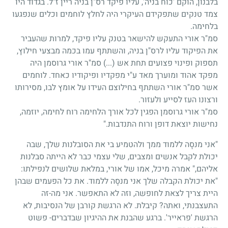
בלבנון, הוקם 'כוח בניה', עליו פיקד רס"ן בניה ריין ז"ל. בגדוד היו
צמד טנקים שתפקידם העיקרי היה לחלץ לוחמים וכלים שנפגעו
בלחימה.
סמ"ר אורי התעקש להישאר בטנק עליו פיקד, למרות שהעביר
את הפיקוד עליו לרס"ן בניה, והשתתף עמו בכמה מבצעי חילוץ,
תספוק ופינוי פצועים תחת אש (...) סמ"ר אורי גרוסמן היה
מפקד אהוד ומוערך מאד ע"י מפקדיו ופיקודיו כאחד. לוחמים
אשר סמ"ר אורי השתתף בחילוצם העידו על אומץ לבו, מסירותו
ורצונו העז לסייע ולעזור.
סמ"ר אורי גרוסמן הפגין לכל אורך הלחימה רוח לחימה, יוזמה,
נחישות יוצאת דופן ורוח התנדבות."
"אני מנסָה ללמוד ממך ולהטמיע בי את הסובלנות שלך, שבה
יכולת לקבל אנשים ומצבים, שלי עצמי כבר לא הייתה סבלנות
אליהם," אמרה מיכל, אמו של אורי, במלאת שלושים לנפילתו:
"את יכולת הקבלה שלך אני מנסָה ללמוד. את כל הפעמים שבהן
היית צריך לצאת לחופשה, וזה לא התאפשר. אני מה-זה
התעצבנתי, ואתה? קיבלת. לא הרגשת קורבן של הנסיבות, לא
הרגשת 'פראייר'. ברגע שהבנת את ההיגיון שבדברים- פשוט