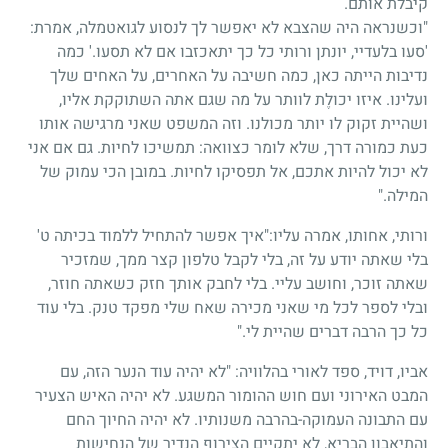
קיבלת אותם.
"וכשנראה היה שהצבא לא יאפשר לך לנסוע לגואטמלה, אמרת:
'סעו בלעדיי, יונתן ורותי כל כך יתאכזבו אם לא תסעו.' כמה
נדיבות הייתה כאן, כמה חשיבה על האחרים, על האחים שלך
ועלינו. איזו יכולֶת לוותר על מה שגם אתה השתוקקת אליו,
ושהיית זקוק לו יותר מכולנו. וזה המשפט שאני מרגישה אותו
כעת כמורה דרך, שלא לומר כצוואה: תמשיכו לחיות. גם אם אני
לא יכול להיות אתכם, אל תפסיקו לחיות. במובן הכי עמוק של
המילה."
ורותי, אחותו, אמרה עליו:"איך אפשר להתחיל ללמוד בכיתה ט'
בלי שאתה יודע על זה, בלי לקבל טלפון קצר ממך, שמזכיר
שאתה זוכר, וחושב עליי. בלי לחבק אותך חזק כשאתה חוזר,
ובלי לספר לכל מי שאני מכירה שאח שלי מפקד טנק. בלי עוד
כל כך הרבה דברים שהיית לי."
אביו, דויד, ספד לאורי בהלוויה: "לא יהיה עוד הנער הזה, עם
המבט האירוני ועם חוש ההומור המשגע. לא יהיה האיש הצעיר
עם התבונה העמוקה-בהרבה משנותיו. לא יהיה החיוך החם
והתיאבון הבריא, לא יתקיים הצירוף הנדיר של הנחישות