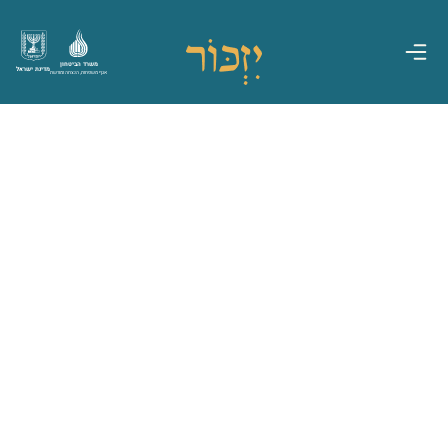
משרד הביטחון
מדינת ישראל
אגף משפחות, הנצחה ומורשת