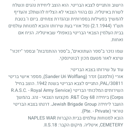
הישוב והתגייס לצבא הבריטי. הוא הוצב ליחידת נהגים ונשלח
לשרת באיטליה. גם בהווי הצבאי לא הצליח להשתלב והעדיף
להמשיך בפעילות בספרותית ובהגדרת צמחים. ביום ו' בטבת
תש"ד
(2.1.1944)
נפל אורי בעת שירותו והובא למנוחת עולמים
בבית העלמין הצבאי הבריטי בנאפולי שבאיטליה. הניח אם
ואחות.
שמו נזכר ב"ספר העתונאים", ב"ספר ההתנדבות" ובספר "יזכור"
שיצא לאור מטעם מכון ז'בוטינסקי.
עוד על שירותו בצבא הבריטי:
אורי (וולפגנג) זנדר (Sander Uri Wolflang), מספר אישי בריטי
PAL/30811, התגייס לצבא הבריטי בשנת 1942. הוצב בחיל
השירותים המלכותי הבריטי (R.A.S.C. - Royal Army Service
Corps) ביחידה 68 R&T Coy. מקצועו הצבאי - נהג. בהמשך
הועבר ליחידה Jewish Brigade Group. דרגתו בצבא הבריטי
טוראי (Pte. - Private).
הובא למנוחות עולמים בבית הקברות NAPLES WAR
CEMETERY, איטליה. מיקום הקבר:
II.S.18
.