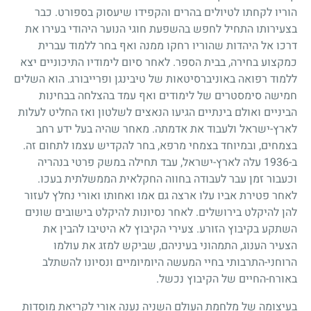
הוריו לקחתו לטיולים בהרים והקפידו שיעסוק בספורט. כבר
בצעירותו התחיל לחפש בהשפעת חוגי הנוער היהודי בעירו את
דרכו אל היהדות שהוריו רחקו ממנה ואף בחר ללמוד עברית
כמקצוע בחירה, בבית הספר. לאחר סיום לימודיו התיכוניים יצא
ללמוד רפואה באוניברסיטאות של טיבינגן ופרייבורג. הוא השלים
חמישה סימסטרים של לימודים ואף עמד בהצלחה בבחינות
הביניים ואולם בינתיים הגיעו הנאצים לשלטון ואז החליט לעלות
לארץ-ישראל ולעבוד את אדמתה. מאחר שהיה בעל ידע רחב
בצמחים, ובמיוחד בצמחי מרפא, בחר להקדיש עצמו לתחום זה.
ב-
1936
עלה לארץ-ישראל, עבד תחילה במשק פרטי בנהריה
וכעבור זמן עבר לעבודה בחווה החקלאית הממשלתית בעכו.
לאחר פטירת אביו עלו ארצה גם אמו ואחותו ואורי נחלץ לעזור
להן להיקלט בירושלים. לאחר נסיונות להיקלט בישובים שונים
השתקע בקיבוץ הזורע. צעירי הקיבוץ לא היטיבו להבין את
הצעיר הענוג, התמהוני בעיניהם, שביקש למזג את עולמו
הרוחני-התרבותי בחיי המעשה היומיומיים ונסיונו להשתלב
באורח-החיים של הקיבוץ נכשל.
בעיצומה של מלחמת העולם השניה נענה אורי לקריאת מוסדות