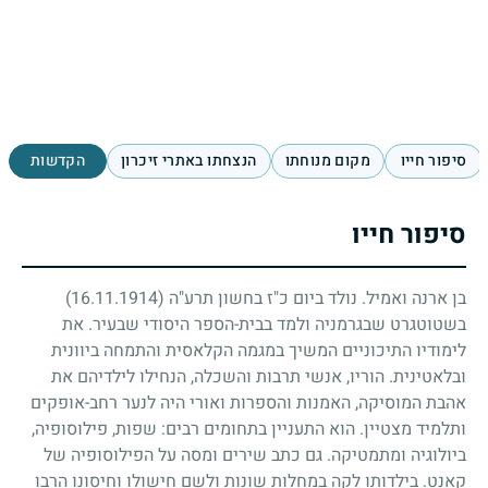
סיפור חייו
מקום מנוחתו
הנצחתו באתרי זיכרון
הקדשות
סיפור חייו
בן ארנה ואמיל. נולד ביום כ"ז בחשון תרע"ה
(16.11.1914)
בשטוטגרט שבגרמניה ולמד בבית-הספר היסודי שבעיר. את
לימודיו התיכוניים המשיך במגמה הקלאסית והתמחה ביוונית
ובלאטינית. הוריו, אנשי תרבות והשכלה, הנחילו לילדיהם את
אהבת המוסיקה, האמנות והספרות ואורי היה לנער רחב-אופקים
ותלמיד מצטיין. הוא התעניין בתחומים רבים: שפות, פילוסופיה,
ביולוגיה ומתמטיקה. גם כתב שירים ומסה על הפילוסופיה של
קאנט. בילדותו לקה במחלות שונות ולשם חישולו וחיסונו הרבו