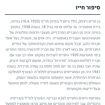
סיפור חייו
בן מרים ויצחק, נולד ביום ל' בסיוון תר"ף
(16.6.1920)
בווינה,
בירת אוסטריה. עד עלותו ארצה בגיל
18
, בשנת
1938
, התחנך
בווינה והיה מן החברים המרכזיים, מעצבי הדמות החלוצית של
תנועת-הנוער העברית באוסטריה. היה אדם ער, משכיל, בעל אופי
חברתי נלבב, ובכל מקום שימש מעין נקודת-מוקד של החיים
החברתיים. עם בואו לארץ הלך עם חבריו להכשרה בכפר החורש.
בימי מאורעות
1939
התגייס לשירות במקום. אחר-כך עבר עם
חבריו לפלוגת-העבודה "מדורות" בחדרה, ומשם לקבוצת זרעים,
שהיה חבר נאמן בה עד יום מותו ותפס בה עמדה מרכזית. בשנת
1941
היה מן המתגייסים הראשונים לפלמ"ח. הצטרף למחלקה
הגרמנית המיוחדת, אשר התאמנה והוקמה במשמר העמק.
השתלם באימונים הצבאיים ונעשה לסייר מעולה, לוחם מחושל
ובעל-ידיעות מקצועיות.
במרוצת הימים התגייס לצבא הבריטי, הצטרף לחי"ל (הבריגדה
היהודית), עבר לאירופה והקדיש את מיטב מרצו ומאמציו למפעל