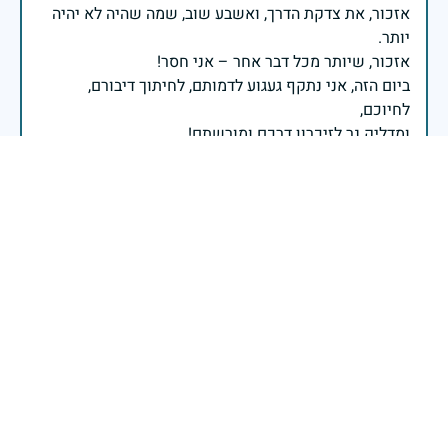
אזכור, את צדקת הדרך, ואשבע שוב, שמה שהיה לא יהיה
ביום הזה, אני נתקף געגוע לדמותם, לחיתוך דיבורם,
ומדליק נר לזיכרון דרכם ומורשתם!
אלוף דדו בר כליפא - ראש אגף כוח האדם בצה"ל
בכאב, בהצדעה ובתקווה אני מתכבד להדליק נר זיכרון זה.
השנה, כשאנו נלחמים במלחמה ארוכה, רב זירתית וצודקת,
הזיכרון נושא משמעות עמוקה. ביום זה נעצור ונתייחד עם
זכרם של טובי בנינו ובנותינו שנפלו בהגנה על המדינה.
מורשתם היא המצפן שמתווה את דרכינו, והיא המעניקה
משפחות יקרות, אנו מרכינים ראשנו ומתחייבים שנעמוד