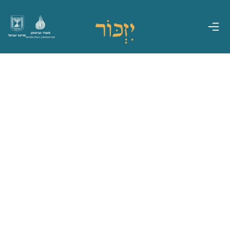
משרד הביטחון
מדינת ישראל
אגף משפחות, הנצחה ומורשת