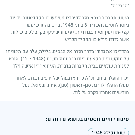
"הבריחה".
משנשתחרר מהצבא חזר לקיבוצו ושימש בו מפקד-אזור עד יום
גיוסו לחטיבת השריון
8
ביוני
1948
. בחטיבה זו שימש
קצין-מודיעין וסייר בגדודי הג'יפים והשתתף בקרב לכיבוש לוד,
אשר גדודו מילא בו תפקיד מכריע.
בהדריכו את גדודו בדרך חזרה אל הבסיס, בלילה, עלה עם מכוניתו
על מוקש ומת מפצעיו ביום ה' בתמוז תש"ח
(12.7.1948)
. הובא
למנוחת-עולמים בבית-הקברות בדברת. הניח אחריו אישה וילד.
זכרו הועלה בחוברת "לזכר הארבעה" של זרעים-דברת. לאחר
נופלו הועלה לדרגת סגן- ראשון (סגן). אחיו, שמואל, נפל
חודשיים אחריו בקרב על לוד.
סיפורי חיים נוספים בנושאים דומים:
שנת נפילה 1948