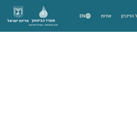
 הזיכרון
אודות
EN
משרד הביטחון
מדינת ישראל
אגף משפחות, הנצחה ומורשת