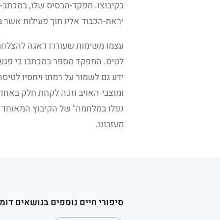
בקיבוצו. מפקד-הבסיס שלו, במכתב-ה
יראת-הכבוד אליו תוך פעילות אשר ב
עצמו משימות שעוררו דאגה להצלחתו ב
לטיס. המפקד מספר במכתבו כי פגש ב
ידע גם לשמור על רמתו ויחסיו לט
ומוצבי-האויב וזכה לקחת חלק באחד 
נפלו במלחמה" של הקיבוץ המאוחד הו
מעזבונו.
סיפורי חיים נוספים בנושאים דומי