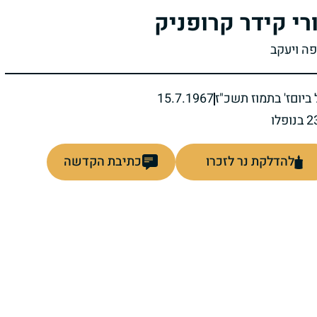
רי קידר קרופניק
פה ויעקב
ביום
ז' בתמוז תשכ"ז
15.7.1967
להדלקת נר לזכרו
כתיבת הקדשה