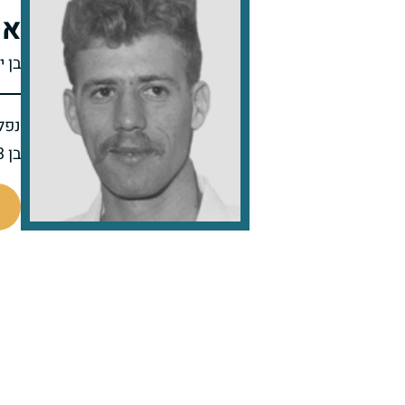
או
בן י
נפל 
בן 23 בנופלו
46010