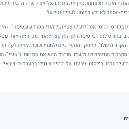
תנחומים למשפחתו, ציין את בגרותו של אורי, ש"היה נגיד מושל
בית-הספר לא ידע כמותו. לעתים נטל על
קורס הטיס. אורי ידע להצטיין בלימודי הקרקע ובטיסה" - והיה
ו בקורס למדרכי-טיסה ותוך זמן קצר לאחר-מכן ראה אותו נוטל 
יסה הקרבית שלו". המפקד מספר כי במלחמת ששת הימים לקח חל
הקרבות המזהירים של עמו. חוברת הנושאת את שמו ("אורי") הו
עלה זכרו. בילקוט עזבונם של הבנים שנפלו במערכות-ישראל - כ
ם: