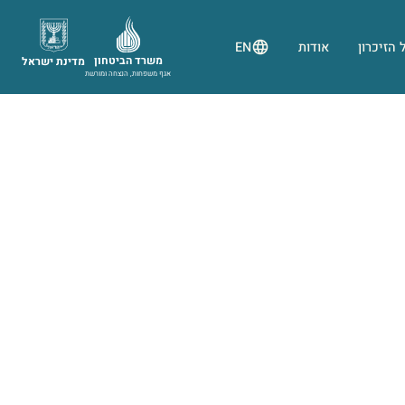
 הזיכרון
אודות
EN
משרד הביטחון
מדינת ישראל
אגף משפחות, הנצחה ומורשת