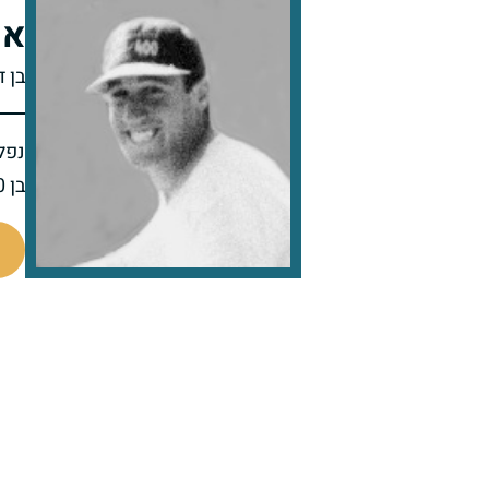
או
בן ד
נפל 
בן 20 בנופלו
514870