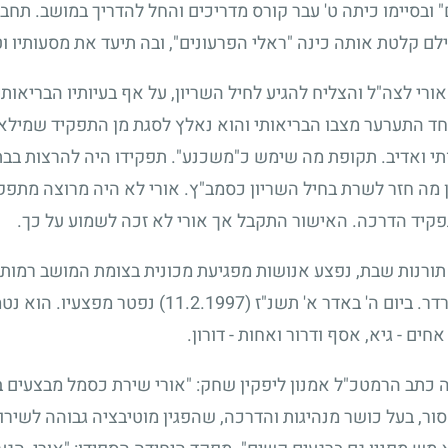
ובסיימו כיתה ט' עבר קורס מדריכים והחל להדריך במושב. תחביב
לם קלטת אותה כינה "ראלי הפרעונים", ובה תיעד את מסעותיו וט
ורי לצה"ל והצליח להגיע לחיל השריון, על אף בעיותיו הבריאות
ד התערער מצבו הבריאותי והוא נאלץ לסגת מן התפקיד שמילא 
רותי ואדיב. תקופת מה שימש כ"משכנע". תפקידו היה להרצות בבתי
 מה חזר לשרת בחיל השריון כסמב"ץ. אורי לא היה מרוצה מתפק
פקיד הדרכה. האישור התקבל אך אורי לא זכה לשמוע על כך.
תורנות שבת, נפצע אנושות מפגיעת מכונית בצומת המושב רמות,
דר. ביום ה' באדר א' תשנ"ז
(11.2.1997)
נפטר מפצעיו. הוא נטמן
ים - גיא, אסף ודרור ואחות - דורון.
תב הרמטכ"ל אמנון ליפקין שחק: "אורי שירת כסמל מבצעים בע
מסור, בעל כושר מנהיגות והדרכה, שהפגין מוטיבציה גבוהה לשירו