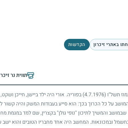
תו באתרי זיכרון
הקדשות
תווית נר זיכר
תמוז תשל"ו
(4.7.1976)
בפוריה. אורי היה ילד ביישן, חייכן ושקט,
ושב על כל הכרוך בכך: הוא סייע בעבודות המשק והיה קשור לט
שבמושב והמשיך לתיכון "נופי גולן" בקצרין, שם למד במגמת מחשו
חשמל ובמכונאות. המחשב היה אחד מחבריו הטובים והוא ישב שע