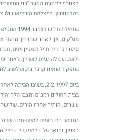
הצטרף לתנועת הנוער "בני המושבים" 
בטרקטורון. במצלמת הווידיאו שלו צי
בתחילת חודש דצמבר
1994
התגייס א
מט"קים, אך לאחר שהדריך מחזור אח
סיפרו כי היה חייל מצטיין ויוזם, חב
ולשכנעם להתגייס לשריון. לאחר זמן
בתפקיד שאינו קרבי, ביקש לשוב לת
ביום
2.2.1997
, בשובו הביתה לאחר 
בבית החולים רמב"ם ומצבו הלך והידר
עשרים. הותיר אחריו הורים, שלושה אח
במכתב התנחומים למשפחה השכולה כ
הצפון, ותואר על ידי מפקדיו כחייל 