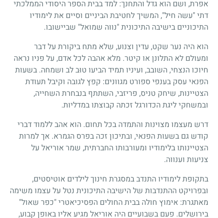
אפרת, ושם הוא גדל והתחנך: למד בבית הספר היסודי הממלכתי
דתי "עשה חיל", המשיך לחטיבת הביניים וסיים את לימודיו
התיכוניים בישיבה התיכונית "נווה שמואל" שביישובו.
הוא היה נער שקט, עדין וצנוע, שלא מתח ביקורת על דבר
ומעולם לא התלונן או קיטר. מלא אהבה לכל אדם, על פניו נראה
חיוכו הנצחי, השובב, ועיניו תמיד הביעו טוּב לב ושמחה. בשעות
הפנאי עסק בענפי ספורט מגוונים: קפץ לגובה וקיבל תעודת
הצטיינות, שיחק טניס, פריזבי, השתתף בנבחרת השחייה,
ובמשחקי ליגת הכדורגל זכתה קבוצתו במדליות.
דרש מעצמו מצוינות והתמדה בכל תחום. הוא אהב ללמוד דברי
קודש גם בשעות הפנאי, ובתיכון זכה בפרס הגמרא. אך למרות
הצטיינותו בלימודיו ומעורבותו החברתית, שמר אוריאל על
צניעות וענווה.
בתקופת לימודיו התנדב במסגרת חינוך לילדים אוטיסטים,
ובפרויקט ההתנדבות של הישיבה התיכונית נטל על עצמו משימה
מאתגרת: אימוץ חולה בבית החולים הפסיכיאטרי "כפר שאול"
בירושלים. פעם בשבועיים היה אוריאל מגיע אליו באופן קבוע,