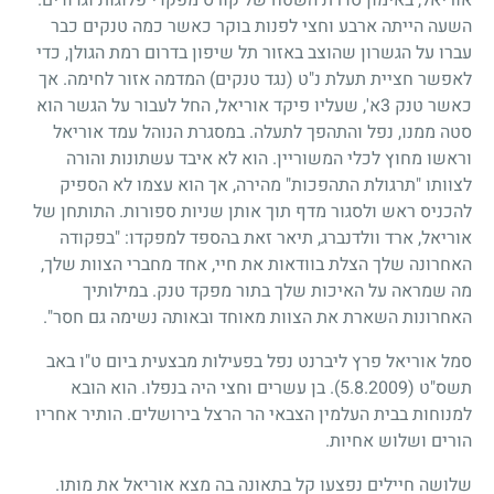
השעה הייתה ארבע וחצי לפנות בוקר כאשר כמה טנקים כבר
עברו על הגשרון שהוצב באזור תל שיפון בדרום רמת הגולן, כדי
לאפשר חציית תעלת נ"ט (נגד טנקים) המדמה אזור לחימה. אך
כאשר טנק 3א', שעליו פיקד אוריאל, החל לעבור על הגשר הוא
סטה ממנו, נפל והתהפך לתעלה. במסגרת הנוהל עמד אוריאל
וראשו מחוץ לכלי המשוריין. הוא לא איבד עשתונות והורה
לצוותו "תרגולת התהפכות" מהירה, אך הוא עצמו לא הספיק
להכניס ראש ולסגור מדף תוך אותן שניות ספורות. התותחן של
אוריאל, ארד וולדנברג, תיאר זאת בהספד למפקדו: "בפקודה
האחרונה שלך הצלת בוודאות את חיי, אחד מחברי הצוות שלך,
מה שמראה על האיכות שלך בתור מפקד טנק. במילותיך
האחרונות השארת את הצוות מאוחד ובאותה נשימה גם חסר".
סמל אוריאל פרץ ליברנט נפל בפעילות מבצעית ביום ט"ו באב
תשס"ט
(5.8.2009)
. בן עשרים וחצי היה בנפלו. הוא הובא
למנוחות בבית העלמין הצבאי הר הרצל בירושלים. הותיר אחריו
הורים ושלוש אחיות.
שלושה חיילים נפצעו קל בתאונה בה מצא אוריאל את מותו.