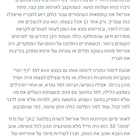
ניכרו כוחו ושלוות נפשו. כשהוקצב לארוחה זמן קצר, פתח
אוריאל את קופסאות השימורים עבור כולם, דאג לחבריו שיאכלו
כמו שצריך, ורק אחר כך אכל בעצמו. הוא נהג להשכים את
חבריו לחדר, ובזריזותו מצא את הזמן לעזור לאחרים לקראת
מסדרים ודאג שהמחלקה כולה תעמוד הכן כנדרש עד לפרטים
הקטנים ביותר. וכשאחרים התלוננו על החום ועל המפקדים, היה
אוריאל פותח בשקט ופלים או עוגיות של אימא ומפנק בנדיבות
את חבריו.
אהבת לימוד התורה ליוותה אותו גם בצבא והוא למד "דף יומי"
בעקביות מהחוברת הכחולה או מדף שצילם לעצמו והיה תמיד
מוכן בכיסו. אפילו בנסיעה הביתה למד גמרא, או אחרי תרגילים
באמצע הלילה, למד בחושך עם פנס; ובשבתות השלים את מה
שלא הספיק במשך השבוע. בתשעה באב, למרות שלא אהב לדבר
לפני קהל, עמד לפני הפלוגה כולה ונתן שיעור, כפי שהתבקש.
לאחר סיום הטירונות החל אוריאל לשרת בפלוגת "בזק" של גדוד
"סופה" 53. הוא היה חייל מלא מוטיבציה ונכון לכל משימה, אהב
את הצבא ואהב את הטנק. חברו לשירות סיפר על אחריותו של