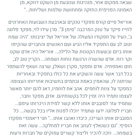
שבאה ממקום אחר, מנהיגות שנובעת מן השקט דווקא, מן
האמונה הפנימית החזקה ומתחושת שלמות ושליחות..."
אוריאל סיים קורס מפקדי טנקים ובארבעת השבועות האחרונים
לחייו פיקד על טנק המרכבה "סימן 3". סרן עידו לוי, מפקד פלוגה
ב', העיד על תפקודו המעולה של אוריאל ועל יציבותו: "היה שמח
וטוב לב עם התפקיד אליו הגיע ועם האנשים והחברים שהקיפו
אותו ביום ובשעות הקטנות של הלילה... אוריאל היה אדם שקט
וקר רוח. אדם שהשרה הרגשת נוחות ושמחה... הקרין טוב לב,
חום ואמפתיה. אדם ומפקד, סקרן ושאלן, שרצה ושאף להשתפר
בכל דבר אשר עשה והשקיע את כל כולו בתפקיד ובאחריות
שניתנה לו, שהאמין באמת ובתמים בחשיבות אחריותו העצומה
כמפקד על צוות לוחמים. אהב את לוחמיו, דאג להם יותר מאשר
לעצמו ותמיד היה זמין לכל בקשותיהם. אדם, מפקד וחבר,
שתמיד עזר לסובבים אותו ללא קשר למידת היכרותו עימם...
חבריו לפלוגה ידעו שתמיד יוכלו לפנות אליו בכל בקשה... כל
הסובבים אותו העריכו, כיבדו ואהבו אותו..." חגי דיאמנדי מפקדו
הוסיף: "גם כשנאלץ לעזוב את חבריו למחלקה... עשה זאת
בשמחה... וזכה להכיר וליצור קשרים עמוקים של חברות ורעות