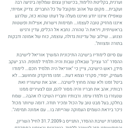
וערנית, בקליטת הלימוד, בכישרון עצום שמלוּוֶה ביגיעה רבה
ועקבית... מקום של אהוב ומקובל על כל החברים. צדיק אמיתי,
שאפילו איננו יודע ואיננו מעלה על דעתו שהוא כזה, שלרגע
איננו מחזיק טובה לעצמו... תמימות וישרות, אצילות ופשטות
בראשיתית, ויראת ה' טהורה. נחבא אל הכלים, עדין ורגיש
וצנוע... שילוב של עדינות גדולה, עוצמה, כוח של אמונה ודבקות
בתורה ומצוות".
עם סיום לימודיו בישיבה התיכונית המשיך אוריאל לישיבת
ההסדר "הר עציון" שבאלון שבות והיה תלמיד למופת. הרב יעקב
מידן, ראש הישיבה, ציין כי "אוריאל היה תלמיד חכם... לימודו
מעמיק, יסודי, סקרני וצמא דעת... זמנו מדוקדק ומחושב... לא
ביטל זמנו ולא שהה מחוץ לישיבה... אהב את שיעוריו ואת
רבותיו, אהב את חבריו והיה מסור להם, וגם לצעירים ממנו
שנעזרו בו ולמדו עימו. ורבותיו וחבריו השיבו לו אהבה... שמח
בחלקו, בעל מבט טוב על הכול ומכיר תודה. דומה שיותר מכול
ניכר ביראת השמים העמוקה שהייתה בו... עם אמונה תמימה".
במסגרת ישיבת ההסדר, התגייס ב-31.7.2009 לחיל השריון,
ובחופשותיו חזר לישיבה ללמוד. בטירונות ובאימון המתקדם