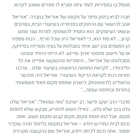
מטפל בו במסירות, לומד עימו ומביא לו ספרים שאהב לקרוא.
חברו לביא ביגמן סיפר על מקומו של אוריאל בחברה: "אוריאל
אהב להישאר עם הרחוקים בפנימייה בשיעורי הבית, בסרטים
ובשאר העיסוקים. הוא התמיד להשתתף, למרות שגר ממש
קרוב... לא סוד הוא, כי לאוריאל היה שכל חריף... רבות מספור
הן הפעמים בהן ישב איתי בסבלנות על בעיה מטרידה בפיזיקה,
או על חישוב מתמטי ארוך ומייגע. לא הייתי היחיד שנהנה
מסבלנותו של אוריאל... היסודיות וההשקעה אפיינו את כל
הליכותיו... לקראת החתונה הראשונה בשיעור שלנו... ערכנו
חזרות רבות לקראת הריקוד השיעורי. אוריאל היה מוכשר
בג'אגלינג (להטוטנות), כישרון שתפס מקום מאוד משמעותי
בחזרות ובחתונה עצמה..."
מדברי הרב יעקב פישר, רב ישיבת "נווה שמואל": "אוריאל שלנו
בלט בכך שלא בלט... כאילו חשש להפריע, מבקש שלא לתפוס
מקום. אבל הוא תופס מקום, מקום קבוע ומקום חשוב. אתה
נכנס לבית המדרש ויודע – אוריאל במקומו בלימוד תורה שקדני
ומסור. אתה נכנס לכיתה ויודע, אוריאל שם בהקשבה סקרנית