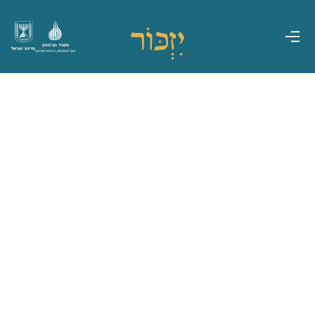
משרד הביטחון
מדינת ישראל
אגף משפחות, הנצחה ומורשת