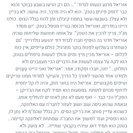
אוריאל מרגע הגעתו לגדוד: "... הם רק הגיעו בשבע בבוקר והוא
כבר 'דופק פינים בטנק'. הוא לא היה מדבר, היה עושה. לא בכיין
ולא עצלן. בשבעה-עשר בתמוז קיבלנו זמן לנוח בגלל הצום. כולנו
היינו בחדרים, ואוריאל מכוסה בגריז מטפל בטנק: 'יש מסדר
מג"ד, צריך להכין את הטנק'". על אותה תחושת שליחות שהיה
אוריאל חדור בה הוסיף חברו לגדוד דוד יהושע גולדרייך: "גם
כשחזרנו בשלוש לפנות בוקר מתרגיל, כולם עייפים, אין כוח
לכלום – אוריאל מכין מיץ ומים והולך לעשות טיפולים בטנק.
הוא לקח על עצמו לעשות את הדברים הכי מעצבנים ולא
התלונן..." יונה, חברו ופְקוּדוֹ, אמר: "אוריאל ואני היינו טָעָנִים
ולמדנו אחד מהשני לאורך כל הדרך, והעיקר למדתי ממנו טריקים
וטיפים מקצועיים. אוריאל היה בחור חזק, והיה לו קל יחסית
לדחוף פגזים לתותח. במסעות הוא תמיד לקח את הג'ריקן –
הפק"ל הכי כבד – ואף פעם לא נתן לאחרים להחליף אותו,
ובאמת שהוא ניסה שוב ושוב לעזור לחבר'ה עם האלונקה,
כשהוא עדיין סוחב את ג'ריקן המים. רק בגלל שהמ"מ לא נתן לו,
הוא הפסיק ועזר למשוך את החבר'ה שמתחת לאלונקה קדימה...
בטנק הוא תמיד דאג שיהיו בקבוקי שתייה... לא צועק ולא
מתווכח. לא מתלונן, עוזר. פועל בשמחה. אוריאל היה הבחור