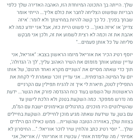
שלך. הייתה בך התכונה המיוחדת הזו, האהבה האדירה שלך כלפי
הבריות שפשוט הצליחה לחבר את כולם אליך... הייתי אומר
שבחך בפניך. כל כך קשה להיות במחיצתך ולא לומר: 'איזה
צדיק' או 'איזה גאון'... כי פשוט היית כזה, אבל אני יודע כמה לא
אהבת את זה וכמה לא רצית לשמוע את זה, ולכן אני מבקש
סליחה על כל אותן פעמים..."
יוסף רטיג הכיר את אוריאל מיומו הראשון בצבא: "אוריאל, אני
עדיין שומע אותך מזמזם את השיר האהוב עליך, 'לך ה' הגדולה',
תוך כדי שאתה מסיים את 'השניים מקרא ואחד תרגום', של אותו
יום על המיטה הצרפתית... אני עדיין זוכר שאמרת לי לקחת את
התפילין לטנק, תיארת לי איך זה להניח תפילין עם הקרניים
הראשונות של השמש בעוד כוח ההנדסה פורק את הגשר... ידעת
מה נדרש ממפקד. כמה השקעת בטנק ולא הלכת לישון עד
שהשילוטים היו מוכנים. בתרגולים ובאימונים ישבת עם המ"מ,
עם בשן, עד שידעת שאתה מגיע מוכן לחיילים. השקעת בחיילים
בצוות שלך, באווירה הטובה שהשׁרית... ממש כאילו הם הילדים
שלך..." יוסי רטיג כתב והלחין שיר לזכר אוריאל: "... החיסרון לא
אמיתי / מה שלימדת אותי / עכשיו זו אחריותי // אוריאל, אני