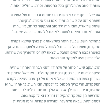
שתמיד סחב את הג'ריקן בכל המסעות, וסירב שיחליפו אותו".
אוריאל שיתף את בני משפחתו בחוויות ובקשיים של השירות,
ושמר איתם על קשר מתמיד. אמו ג'וני סיפרה: "ביקשתי
שיתקשר אליי, והוא היה ילד טוב והתקשר כל יום, או שהיה
אומר 'אנחנו יוצאים לשטח, לא אוכל להתקשר כמה ימים...'".
בתחילה חשב שבשל חוסר בהקצאות אין צורך שייצא לקורס
מפקדים, ושמח על כך שיוכל לשוב לישיבה ולשקוע בתורה. אך
כאשר נמצא מתאים והתבקש לצאת לקורס ולהאריך את שירותו,
הלך ברצון והיה למפקד טוב ואהוב.
הרב יעקב פישר סיפר על תלמידו: "הוא הבחור האחרון שהיית
מצפה לראות יושב בטנק ובטח מפקד עליו... ואוריאל הצטיין גם
בשריון בעמדת המפקד. שאלתי אותו על כך ערב היציאה לקורס
המפקדים, הרי צריך חספוס כדי לפקד. הוא השיב כי אמרו שהוא
מתאים, וביקשו שיילך אז הוא הולך. אנחנו רגילים לקשיחות
הנדרשת מן המפקד, לתקיפות נחרצת ואולי קצת גאה,
לסמכותיות שבאה מלמעלה ומורידה פקודות. והנה מנהיגות