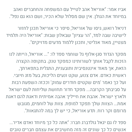
אביו אמר: "אוריאל אהב לטייל עם המשפחה והחחברים ואהב
במיוחד את הגולן. אין שם מסלול שלא הכיר, ושם הוא גם נפל".
דניאל רואש, גיסו של אוריאל, סיפר כי אוריאל תכנן לחזור
לישיבה שבה למד, "הר עציון" שבאלון שבות: "אוריאל היה תלמיד
מצטיין, מאוד אנליטי, ותכנן ללמוד מדעים מדויקים".
מפקד הגדוד סגן-אלוף גל שוחמי ספד לו: "... אוריאל, הייתה לנו
הזכות לקבל אותך לשורותינו כמפקד טנק. בתקופה הקצרה
הזאת, אך מאוד אינטנסיבית ותובענית, התגלית בתפארתך,
ראשית כאדם. אדם צנוע, שקט ונעים הליכות, בעל מזג חיובי.
ועל כך נאמר 'מים שקטים חודרים עמוק' וככזה השפעת רבות
על סביבתך הקרובה... מפקד חדור תחושת שליחות לעם ישראל
ולארץ ישראל. אהבת את חייליך אהבה אמיתית ודאגת להם דאגת
אמת... הצוות שלך תִפקד למופת. צוות של לוחמים, מגובש
מרומם וקר רוח. תדע אוריאל, כי יש לך במה להתגאות".
ספד לו גם יגאל גולדברג חברו: "אתה כל כך מיוחד ואדם אדיר...
אנשים כל כך שונים זה מזה מחשיבים את עצמם חברים טובים