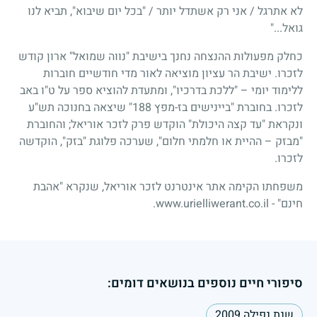
לא אתרגל / אני רק אשתדל יותר / "בכל יום שיבוא", תביא לנו
גואל..."
כחלק מפעולות ההנצחה נחנך בישיבת "נווה שמואל" ארון קודש
לזכרו. ישיבת הר עציון מוציאה לאור מדי חודשיים חוברות
ללימוד יומי – "ללכת בדרכיו", ומתעדת להוציא ספר על ט"ו באב
לזכרו. בחוברת "ביינישים בז-מפץ 188" שיצאה בחנוכה תש"ע
ונקראת "עד קצה היכולת" הוקדש פרק לזכר אוריאל; והחוברת
"מבזק – ההיית או חלמתי חלום", שערכה פלוגת "בזק", הוקדשה
לזכרו.
משפחתו הקימה אתר אינטרנט לזכר אוריאל, שנקרא "אהבת
חינם" - www.urielliwerant.co.il.
סיפורי חיים נוספים בנושאים דומים:
שנת נפילה 2009