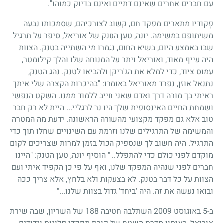
עם חברים אחרים שאינם דתיים ואינם בדיוק כמוהו".
פְּקוּדיו מתארים מפקד חם, קשוב לצורכיהם, שסמכותו נבעה
משיתופם במשימה. יונה, טען הטנק של אוריאל, סיפר על תרגיל
שבו באמצע היום, בשיא החום, נגמרו מי השתייה בטנק. הצוות
היה עייף מאוד, ואוריאל ויתר על המנוחה שלו והלך קילומטר,
עמוס ציוד, כדי למלא את הג'ריקן ולהביאו לטנק. נהג הטנק,
נתנאל אוזן, נפרד מאוריאל באומרו: "בהיכרות הקצרה שלי איתך
ראיתי בך מורה דרך ואדם שאני חייב ללמוד ממנו. השקט הנפשי
ושמחת החיים האינסופית שלך היו נר לרגליי... היית לא רק חבר
טוב אלא גם מפקד מקצועי מהשורה הראשונה. ידעת מה המטרה
והמשימה של התרגילים שלנו וזרמת עם השינויים שחלו תוך כדי
התרגיל. היה חשוב לך שנספיק הכול בזמן למרות שצריכים לקום
מוקדם לפני כולם כדי להתפלל..." הוסיף יונה, טען הטנק: "היינו
חברים לפני שנהיה המפקד שלנו, ואף על פי כן הקפיד איתי ועם
הצוות על כל דבר בטנק. לא בצעקות ולא בלחץ, אלא צריך ככה
ובואו נעשה את זה. היה 'ביחד' גדול בצוות שלנו..."
ב-5 באוגוסט 2009 השתלבה חטיבה 188 של השריון, שבה שירת
אוריאל, באימון סדרת השטח של קורס מפקדי פלוגות וגדודים.