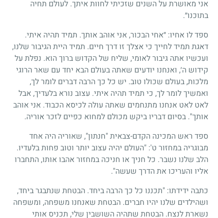
אני מאושרת על השנים שזכיתי לחוות איתך. לעולם תחיה
בתוכנו״.
ספד לו אחיו: ״אחי הבכור, אני אוהב אותך. תמיד תהיה איתי.
דאגת תמיד לחייך כי אצלך זו דרך חיים. תמיד היית הגיבור שלנו,
ועכשיו אתה גיבור לאומי, שליח של הקדוש ברוך הוא. נפלת על
קידוש ה׳, ואנחנו יודעים שאתה בעולם הבא יחד עם שאר הרוגי
מלכות, בעולם שכולו טוב. יש כל כך הרבה דברים לומר לך,
ואמשיך לומר לך, כי תמיד תהיה איתי. עצוב נורא בלעדיך, אבל
לאט לאט אנחנו מתנחמים שאתה עולה לכיסא הכבוד. אני אוהב
אותך". בסיום דבריו ביקש מכולם למחוא כפיים לזכר אוריה.
ספד ראש המכינה הקדם-צבאית "חנתון", שאוריה היה אחד
מבוגריה במחזור ט': "העולם יהיה עצוב יותר וטוב פחות בלעדיו.
הלב שלנו נשבר. כל חניך או חניכה במחזור אהבו אותו, התחברו
אליו והעריכו את הדרך שעשה".
כתבה ידידתו: "תכננו כל כך הרבה ביחד. הבטחת שנתבגר ביחד,
ושהילדים שלנו יהיו חברים. הבטחת שאנחנו משפחה, ומשפחה
נשארת לנצח. הבטחת שתהיה השושבין שלי, תכניס אותי