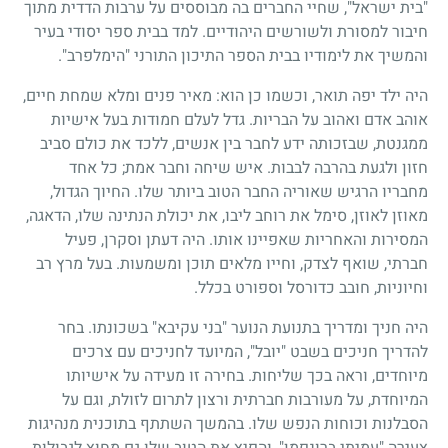
"בית ישראל", שחיי החברים בה מבוססים על ערבות הדדית מתוך
חיבור למסורת ולשורשים היהודיים. למד בבית ספר יסודי בעיר
והמשיך את לימודיו בבית הספר התיכון התורני "הימלפרב".
היה ילד יפה תואר, וכשמו כן הוא: מאיר פנים ומלא שמחת חיים,
אוהב אדם ואהוב על הבריות. גדל לעלם חמודות בעל אישיות
ממגנטת, שבזכותה ידע לחבר בין אנשים, ללכד את כולם סביב
חזון ולגעת בהרבה לבבות. איש שיחה וחבר אמת; כל אחד
מחבריו הרגיש שאוריה החבר הטוב ביותר שלו. החיוך הגדול,
מאוזן לאוזן, סימל את רוחב ליבו, את יכולת הנתינה שלו, הדאגה,
המסירות והאחריות שאפיינו אותו. היה דעתן וסקרן, פעיל
חברתי, שואף לצדק, וחייו מלאים תוכן ומשמעות. בעל מרץ רב
וחיוניות, חובב כדורסל וספורט בכלל.
היה חניך ומדריך בתנועת הנוער "בני עקיבא" בשכונתו. בחר
להדריך חניכים בשבט "יובל", המיועד לחניכים עם צרכים
מיוחדים, וראה בכך שליחות. בחירה זו מעידה על אישיותו
המיוחדת, על מעורבות חברתית ורצון לתרום לזולת, וגם על
הסבלנות וכוחות הנפש שלו. בהמשך השתתף בתוכנית מנהיגות
צעירה "עמיתי ברונפמן", והפיץ את הטוב שלו גם מחוץ לגבולות