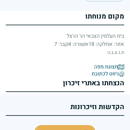
מקום מנוחתו
בית העלמין הצבאי הר הרצל
אזור: א
חלקה: 18א
שורה: 4
קבר: 7
ת.נ.צ.ב.ה
תצוגת מפה
ניווט לכתובת
הנצחתו באתרי זיכרון
הקדשות וזיכרונות