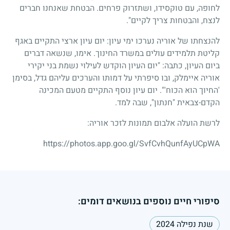
לחופה, עם טוקסידו, ושתזרוק פרחים. הבטחת שאנחנו חברים
לנצח, והבטחות צריך לקיים".
להנצחתו של אוריה נערכו ימי עיון: יום עיון ארצי התקיים באגף
קליטת תלמידים עולים במשרד החינוך. אימו, שנשאה דברים
ביום העיון, כתבה: "יום העיון הוקדש לעילוי נשמת בני יקירי
אוריה איימלק, ובו סיפרתי על דמותו והערכים עליהם גדל, בסימן
'החיוך הוא הכוח'". יום עיון נוסף התקיים מטעם המכינה
הקדם-צבאית "חנתון", שבה למד.
לרשת הועלה אלבום תמונות לזכר אוריה:
https://photos.app.goo.gl/SvfCvhQunfAyUCpWA
סיפורי חיים נוספים בנושאים דומים:
שנת נפילה 2024