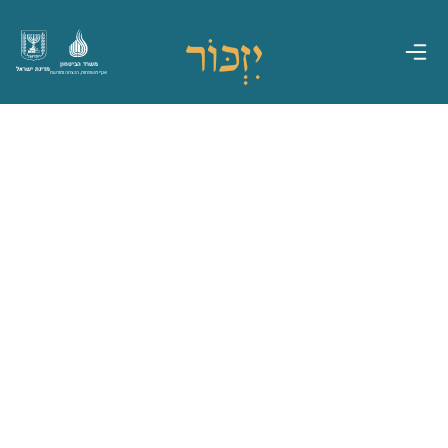
משרד הביטחון
מדינת ישראל
אגף משפחות, הנצחה ומורשת