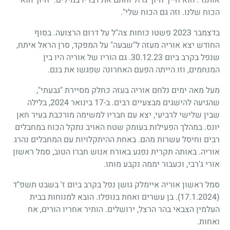
הכוח שלנו. וזה גם הכוח שלי".
בדצמבר 2023 פשטו כוחות צה"ל על דרום הרצועה. בסוף
החודש יצא אוריה מעזה ל"שבעה" על המפקד, סרן הראל איתח,
שנפל בקרב ביום 30.12.23. גם הוריו של אוריה היו בין
המנחמים, וזו הייתה הפעם האחרונה שפגשו את בנם.
מעל מאה ימים נלחם אוריה בעזה כחלק מסיירת "גבעתי",
שהגיעה להישגים מבצעיים רבים. ב-17 בינואר 2024, בלילה
שבין שלישי לרביעי, יצא עם חבריו למשימה מורכבת בעיר חאן
יונס. במהלך הפעילות בעומק שטח האויב נתקל הכוח במחבלים
רבים וחיסל עשרות מהם. באחת ההיתקלויות עם המחבלים נהרג
אוריה. באותה תקרית נפגע באורח אנוש חברו הטוב, סמל ראשון
אורי ג'רבי, וכעבור יממה נקבע מותו.
סמל ראשון אוריה איימלק גושן נפל בקרב ביום ז' בשבט תשפ"ד
(17.1.2024)
. בן עשרים ואחת בנופלו. הובא למנוחות בבית
העלמין הצבאי בהר הרצל, ירושלים. הותיר אחריו הורים, אח
ואחות.