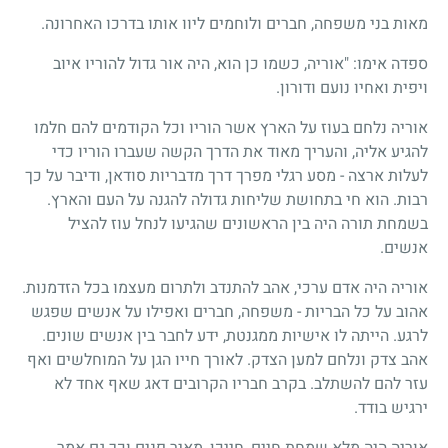
מאות בני משפחה, חברים ולוחמים ליוו אותו בדרכו האחרונה.
ספדה אימו: "אוריה, כשמו כן הוא, היה אור גדול להוריו איוב
ויפית ואחיו נועם ודורון.
אוריה נלחם בעוז על הארץ אשר הוריו וכל הקודמים להם חלמו
להגיע אליה, והעריך מאוד את הדרך הקשה שעברו הוריו כדי
לעלות ארצה - מסע רגלי מפרך דרך מדבריות סודאן, ודיבר על כך
רבות. הוא חי בתחושת שליחות גדולה להגנה על העם והארץ.
בשמחת תורה היה בין הראשונים שהגיעו לנחל עוז להציל
אנשים.
אוריה היה אדם ערכי, אהב להתנדב ולתרום מעצמו בכל הזדמנות.
אהוב על כל הבריות - משפחה, חברים ואפילו על אנשים שפגש
לרגע. הייתה לו אישיות ממגנטת, ידע לחבר בין אנשים שונים.
אהב צדק ונלחם למען הצדק. לאורך חייו הגן על המוחלשים ואף
עזר להם להשתלב. בקרב חבריו הקרובים דאג שאף אחד לא
ירגיש בודד.
אוריה היה מלא שמחת חיים, חייכן, מאיר פנים וכך גם אמר