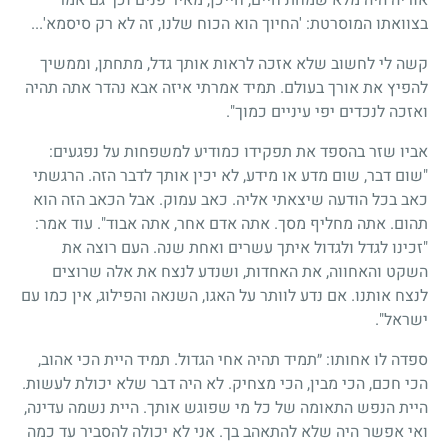
בצוואתו המוסרטת: 'החיוך הוא הכוח שלנו, זה לא רק סיסמא'...
קשה לי לחשוב שלא אזכה לראות אותך גדל, מתחתן, וממשיך
להפיץ את אורך בעולם. תמיד אמרתי איזה אבא נהדר אתה תהיה
ואזכה לנכדים יפי עיניים כמוך".
אביו שזר בהספד את תפקידו כמודיע למשפחות על נפגעים:
"שום דבר, שום מדע או מידע, לא יכין אותך לדבר הזה. הרגשתי
כאב בכל הודעה שיצאתי אליה. כאב עמוק. אבל הכאב הזה הוא
תהום. אתה מחליף מסך. אתה אדם אחר, אתה אבוד". עוד אמר:
"זכינו לגדל ולגדול איתך עשרים ואחת שנה. העם רוצה את
השקט והאחווה, את האחדות, ושנדע לנצח את אלה שרוצים
לנצח אותנו. אם נדע לוותר על האגו, השנאה והפילוג, אין כמו עם
ישראל".
ספדה לו אחותו: ״תמיד תהיה אחי הגדול. תמיד היית הכי אהוב,
הכי חכם, הכי מבין, הכי מצחיק. לא היה דבר שלא יכולת לעשות.
היית הנפש התאומה של כל מי שפוגש אותך. היית נשמה עדינה,
ואי אפשר היה שלא להתאהב בך. אני לא יכולה להסביר עד כמה