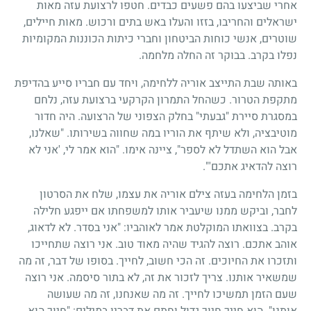
אחרי שביצעו בהם פשעים כבדים. חטפו לרצועת עזה מאות
ישראלים והחריבו, בזזו והעלו באש בתים ורכוש. מאות חיילים,
שוטרים, אנשי כוחות הביטחון וחברי כיתות הכוננות המקומיות
נפלו בקרב. בבוקר זה החלה מלחמה.
באותה שבת התייצב אוריה ללחימה, ויחד עם חבריו סייע בהדיפת
מתקפת הטרור. כשהחל התמרון הקרקעי ברצועת עזה, נלחם
במסגרת סיירת "גבעתי" בחלק הצפוני של הרצועה. היה חדור
מוטיבציה, ולא שיתף את הוריו במה שחווה בשירותו. "שאלנו,
אבל הוא השתדל לא לספר", ציינה אימו. "הוא אמר לי, 'אני לא
רוצה להדאיג אתכם'".
בזמן הלחימה בעזה צילם אוריה את עצמו, שלח את הסרטון
לחבר, וביקש ממנו שיעביר אותו למשפחתו אם ייפגע חלילה
בקרב. בצוואתו המוקלטת אמר לאוהביו: "אני בסדר. לא לדאוג,
אוהב אתכם. רוצה להגיד שהיה מאוד טוב. אני רוצה שתחייכו
ותזכרו את החיוכים. זה הכי חשוב, לחייך. בסופו של דבר, זה מה
שמשאיר אותנו. צריך לזכור את זה, לא בתור סיסמה. אני רוצה
שעם הזמן תמשיכו לחייך. זה מה שאנחנו, זה מה שעושה
אותנו". הוא חייך חיוך גדול וחתם את דבריו במילים: "חיוך הוא