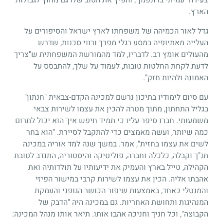
הארץ.
גדל לאור הכמיהה של משפחתו לארץ ישראל והסיפורים על
העלייה מאתיופיה במסע רגלי מפרך ורווי סכנות, שדרש
מהעולים אומץ רב. לדבריו, למד מהמורשת המשפחתית ש"צריך
לדעת לקחת החלטות טובות, לעמוד על שלך, להתבסס על
האמונה ולהיות חזק".
עם סיום לימודיו בתיכון נרשם למכינה הקדם-צבאית "חנתון"
בגליל התחתון, מתוך מטרה להכין את עצמו לשירות צבאי
משמעותי. חברו סיפר עליו כי תמיד חיפש איך הוא יכול לתרום
כמה שיותר, ועשה מאמצים כדי להתקבל לסיירת. "הוא בחר
לשים את עצמו בחזית", אמר. במשך שנה למד אוריה במכינה
תנ"ך וקבלה, כלכלה וחברה, פוליטיקה והיסטוריה, התנדב לטובת
הקהילה, טייל בארץ והעמיק את ידיעותיו על תולדותיה ואת
אהבתו אליה. הכין את עצמו לשירות קרבי במישור הפיזי
והמנטלי כאחד, באמצעות שיפור הכושר הגופני והעמקת
המנהיגות ותחושת האחריות. גם במכינה היה "הדבק של
הקבוצה", וכל חניך וחניכה אהבו אותו. תיאר אותו מנהל המכינה: