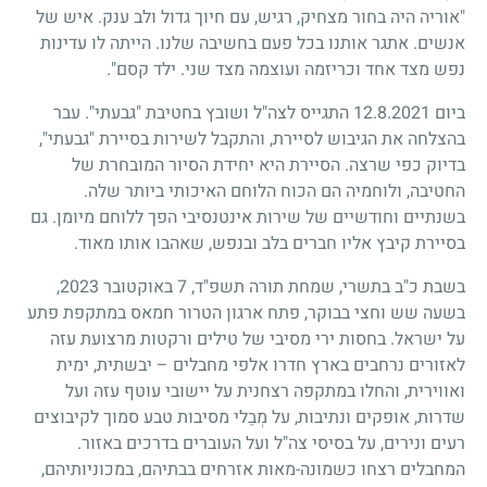
"אוריה היה בחור מצחיק, רגיש, עם חיוך גדול ולב ענק. איש של
אנשים. אתגר אותנו בכל פעם בחשיבה שלנו. הייתה לו עדינות
נפש מצד אחד וכריזמה ועוצמה מצד שני. ילד קסם".
ביום 12.8.2021 התגייס לצה"ל ושובץ בחטיבת "גבעתי". עבר
בהצלחה את הגיבוש לסיירת, והתקבל לשירות בסיירת "גבעתי",
בדיוק כפי שרצה. הסיירת היא יחידת הסיור המובחרת של
החטיבה, ולוחמיה הם הכוח הלוחם האיכותי ביותר שלה.
בשנתיים וחודשיים של שירות אינטנסיבי הפך ללוחם מיומן. גם
בסיירת קיבץ אליו חברים בלב ובנפש, שאהבו אותו מאוד.
בשבת כ"ב בתשרי, שמחת תורה תשפ"ד, 7 באוקטובר 2023,
בשעה שש וחצי בבוקר, פתח ארגון הטרור חמאס במתקפת פתע
על ישראל. בחסות ירי מסיבי של טילים ורקטות מרצועת עזה
לאזורים נרחבים בארץ חדרו אלפי מחבלים – יבשתית, ימית
ואווירית, והחלו במתקפה רצחנית על יישובי עוטף עזה ועל
שדרות, אופקים ונתיבות, על מְבַלי מסיבות טבע סמוך לקיבוצים
רעים ונירים, על בסיסי צה"ל ועל העוברים בדרכים באזור.
המחבלים רצחו כשמונה-מאות אזרחים בבתיהם, במכוניותיהם,